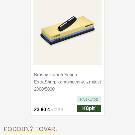
Brúsny kameň Seburo
ExtraSharp kombinovaný, zrnitost
2000/5000
NA SKLADE
Kúpiť
23.80
€
s DPH
PODOBNÝ TOVAR: