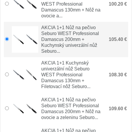
Nože Seburo SUBAJA
92
WEST Professional
100.20 €
Damascus 130mm + Nôž na
Nože Seburo HOKORI
ovocie a...
37
AKCIA 1+1 Nůž na pečivo
Nože Seburo HOGANI
20
Seburo WEST Professional
Damascus 200mm +
105.40 €
Nože Seburo WEST
Kuchynský univerzální nůž
21
Seburo...
Nože Tojiro
AKCIA 1+1 Kuchynský
univerzální nůž Seburo
Nože Tojiro Shippu
WEST Professional
2
108.30 €
Damascus 130mm +
Nože Tojiro Zen
Filetovací nôž Seburo...
1
AKCIA 1+1 Nůž na pečivo
Nože Samura
Seburo WEST Professional
109.60 €
Damascus 200mm + Nôž na
Nože Samura MO-V
ovocie a zeleninu Seburo...
4
Nože Samura Bamboo
AKCIA 1+1 Nůž na pečivo