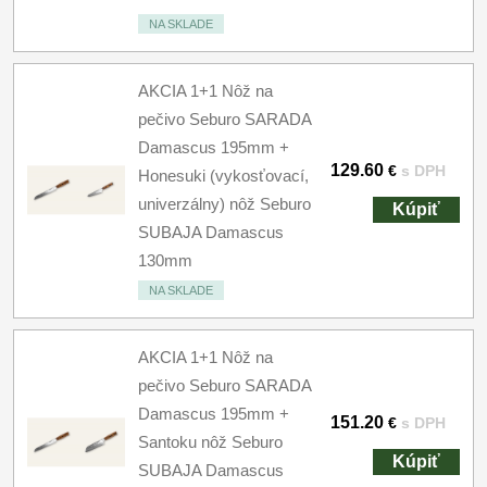
NA SKLADE
AKCIA 1+1 Nôž na
pečivo Seburo SARADA
Damascus 195mm +
129.60
€
s DPH
Honesuki (vykosťovací,
univerzálny) nôž Seburo
Kúpiť
SUBAJA Damascus
130mm
NA SKLADE
AKCIA 1+1 Nôž na
pečivo Seburo SARADA
Damascus 195mm +
151.20
€
s DPH
Santoku nôž Seburo
Kúpiť
SUBAJA Damascus