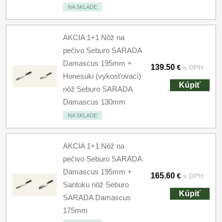
NA SKLADE
AKCIA 1+1 Nôž na
pečivo Seburo SARADA
Damascus 195mm +
139.50
€
s DPH
Honesuki (vykosťovací)
Kúpiť
nôž Seburo SARADA
Damascus 130mm
NA SKLADE
AKCIA 1+1 Nôž na
pečivo Seburo SARADA
Damascus 195mm +
165.60
€
s DPH
Santoku nôž Seburo
Kúpiť
SARADA Damascus
175mm