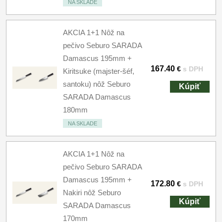
NA SKLADE
AKCIA 1+1 Nôž na
pečivo Seburo SARADA
Damascus 195mm +
167.40
€
s DPH
Kiritsuke (majster-šéf,
santoku) nôž Seburo
Kúpiť
SARADA Damascus
180mm
NA SKLADE
AKCIA 1+1 Nôž na
pečivo Seburo SARADA
Damascus 195mm +
172.80
€
s DPH
Nakiri nôž Seburo
Kúpiť
SARADA Damascus
170mm