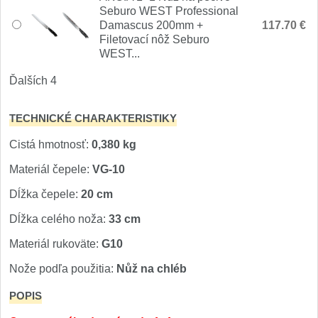
1
Seburo WEST Professional
Damascus 200mm +
117.70 €
Ostřiče nožů V-Sharp
Filetovací nôž Seburo
WEST...
Brúsky na nože
9
Ďalších 4
Brúsne kamene
1
TECHNICKÉ CHARAKTERISTIKY
Doplnky a diely
3
Cistá hmotnosť:
0,380 kg
Materiál čepele:
VG-10
Dopredaj
11
Dĺžka čepele:
20 cm
Dĺžka celého noža:
33 cm
Materiál rukoväte:
G10
Nože podľa použitia:
Nůž na chléb
POPIS