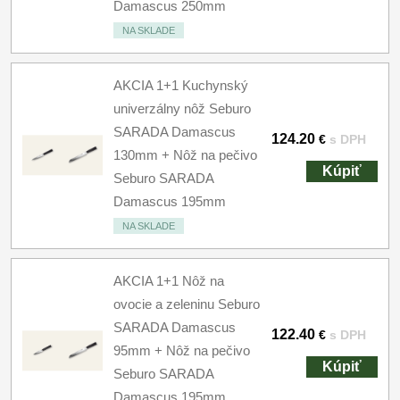
Damascus 250mm
NA SKLADE
AKCIA 1+1 Kuchynský
univerzálny nôž Seburo
SARADA Damascus
124.20
€
s DPH
130mm + Nôž na pečivo
Kúpiť
Seburo SARADA
Damascus 195mm
NA SKLADE
AKCIA 1+1 Nôž na
ovocie a zeleninu Seburo
SARADA Damascus
122.40
€
s DPH
95mm + Nôž na pečivo
Kúpiť
Seburo SARADA
Damascus 195mm