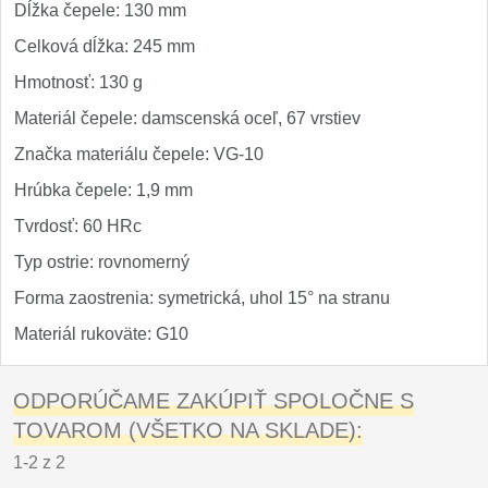
Dĺžka čepele: 130 mm
Celková dĺžka: 245 mm
Hmotnosť: 130 g
Materiál čepele: damscenská oceľ, 67 vrstiev
Značka materiálu čepele: VG-10
Hrúbka čepele: 1,9 mm
Tvrdosť: 60 HRc
Typ ostrie: rovnomerný
Forma zaostrenia: symetrická, uhol 15° na stranu
Materiál rukoväte: G10
ODPORÚČAME ZAKÚPIŤ SPOLOČNE S
TOVAROM (VŠETKO NA SKLADE):
1-2 z 2