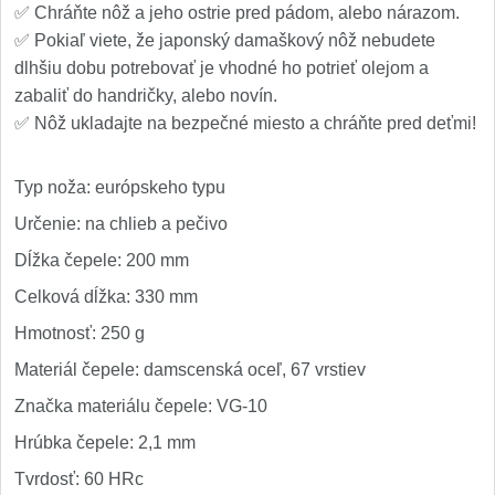
✅ Chráňte nôž a jeho ostrie pred pádom, alebo nárazom.
✅ Pokiaľ viete, že japonský damaškový nôž nebudete
dlhšiu dobu potrebovať je vhodné ho potrieť olejom a
zabaliť do handričky, alebo novín.
✅ Nôž ukladajte na bezpečné miesto a chráňte pred deťmi!
Typ noža: európskeho typu
Určenie: na chlieb a pečivo
Dĺžka čepele: 200 mm
Celková dĺžka: 330 mm
Hmotnosť: 250 g
Materiál čepele: damscenská oceľ, 67 vrstiev
Značka materiálu čepele: VG-10
Hrúbka čepele: 2,1 mm
Tvrdosť: 60 HRc