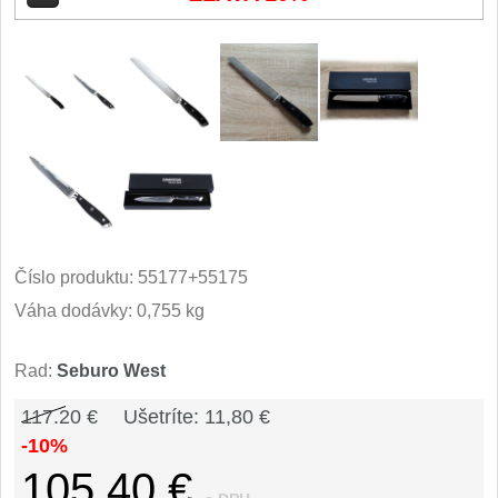
Príslušenstvo
2
Zavírací nože
Vreckové
6
Taktické
3
Turistické
7
Speciální
Číslo produktu:
55177+55175
4
Váha dodávky: 0,755 kg
Nože s pevnou čepeľou
Rad:
Seburo West
Taktické
8
117.20 €
Ušetríte: 11,80 €
Outdoorové
-10%
9
105,40 €