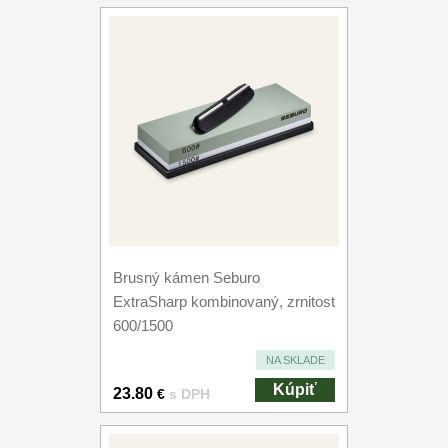
Brusný kámen Seburo
ExtraSharp kombinovaný, zrnitost
600/1500
NA SKLADE
Kúpiť
23.80
€
s DPH