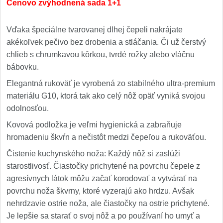
Cenovo zvýhodnená sada 1+1
Vďaka špeciálne tvarovanej dlhej čepeli nakrájate
akékoľvek pečivo bez drobenia a stláčania. Či už čerstvý
chlieb s chrumkavou kôrkou, tvrdé rožky alebo vláčnu
bábovku.
Elegantná rukoväť je vyrobená zo stabilného ultra-premium
materiálu G10, ktorá tak ako celý nôž opäť vyniká svojou
odolnosťou.
Kovová podložka je veľmi hygienická a zabraňuje
hromadeniu škvŕn a nečistôt medzi čepeľou a rukoväťou.
Čistenie kuchynského noža: Každý nôž si zaslúži
starostlivosť. Čiastočky prichytené na povrchu čepele z
agresívnych látok môžu začať korodovať a vytvárať na
povrchu noža škvrny, ktoré vyzerajú ako hrdzu. Avšak
nehrdzavie ostrie noža, ale čiastočky na ostrie prichytené.
Je lepšie sa starať o svoj nôž a po používaní ho umyť a