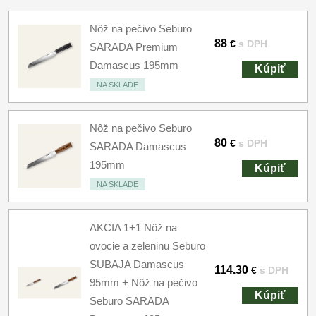
Nôž na pečivo Seburo
88
€
s DPH
SARADA Premium
Damascus 195mm
Kúpiť
NA SKLADE
Nôž na pečivo Seburo
80
€
s DPH
SARADA Damascus
195mm
Kúpiť
NA SKLADE
AKCIA 1+1 Nôž na
ovocie a zeleninu Seburo
SUBAJA Damascus
114.30
€
s DPH
95mm + Nôž na pečivo
Kúpiť
Seburo SARADA