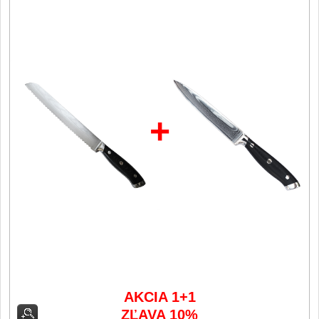
Filetovací nože
7
Nože na chleba
27
Vykosťovací nože
41
+
Steakové nože
2
Plátkovací nože
27
Porcovací nože
2
Sekáčky a speciální nože
15
Japonské nože
57
AKCIA 1+1
ZĽAVA 10%