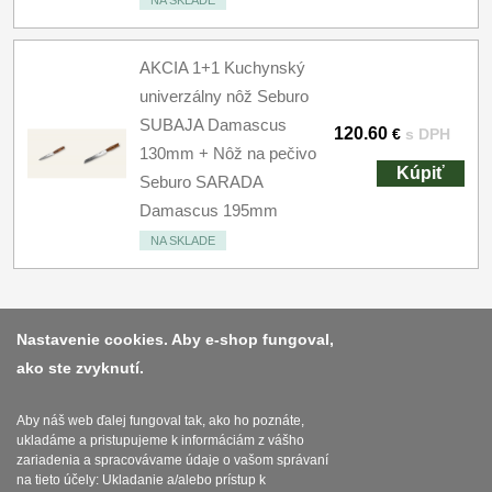
NA SKLADE
AKCIA 1+1 Kuchynský
univerzálny nôž Seburo
SUBAJA Damascus
120.60
€
s DPH
130mm + Nôž na pečivo
Kúpiť
Seburo SARADA
Damascus 195mm
NA SKLADE
Nastavenie cookies. Aby e-shop fungoval,
ako ste zvyknutí.
Platba a dodávka
Obchodní podmínky
Aby náš web ďalej fungoval tak, ako ho poznáte,
ukladáme a pristupujeme k informáciám z vášho
Zasady zpracovani osobnich udaju
zariadenia a spracovávame údaje o vašom správaní
na tieto účely: Ukladanie a/alebo prístup k