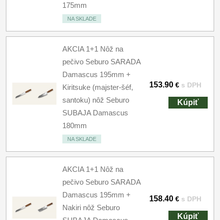
175mm
NA SKLADE
AKCIA 1+1 Nôž na
pečivo Seburo SARADA
Damascus 195mm +
153.90
€
s DPH
Kiritsuke (majster-šéf,
santoku) nôž Seburo
Kúpiť
SUBAJA Damascus
180mm
NA SKLADE
AKCIA 1+1 Nôž na
pečivo Seburo SARADA
Damascus 195mm +
158.40
€
s DPH
Nakiri nôž Seburo
Kúpiť