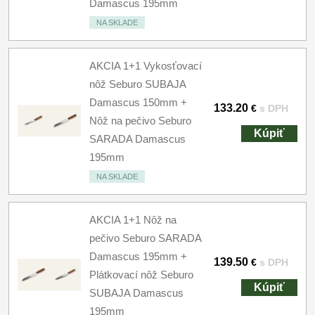
Damascus 195mm
NA SKLADE
AKCIA 1+1 Vykosťovací
nôž Seburo SUBAJA
Damascus 150mm +
133.20
€
s DPH
Nôž na pečivo Seburo
Kúpiť
SARADA Damascus
195mm
NA SKLADE
AKCIA 1+1 Nôž na
pečivo Seburo SARADA
Damascus 195mm +
139.50
€
s DPH
Plátkovací nôž Seburo
Kúpiť
SUBAJA Damascus
195mm