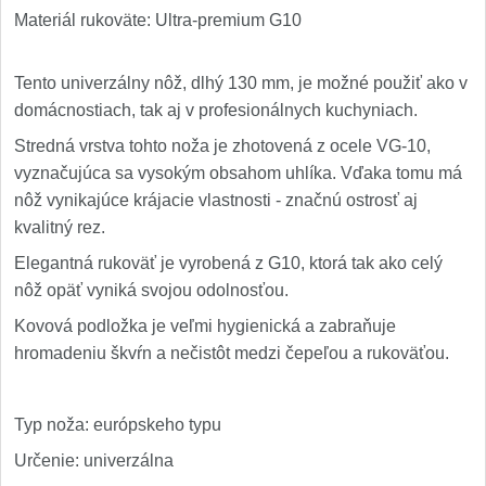
Materiál rukoväte: Ultra-premium G10
Tento univerzálny nôž, dlhý 130 mm, je možné použiť ako v
domácnostiach, tak aj v profesionálnych kuchyniach.
Stredná vrstva tohto noža je zhotovená z ocele VG-10,
vyznačujúca sa vysokým obsahom uhlíka. Vďaka tomu má
nôž vynikajúce krájacie vlastnosti - značnú ostrosť aj
kvalitný rez.
Elegantná rukoväť je vyrobená z G10, ktorá tak ako celý
nôž opäť vyniká svojou odolnosťou.
Kovová podložka je veľmi hygienická a zabraňuje
hromadeniu škvŕn a nečistôt medzi čepeľou a rukoväťou.
Typ noža: európskeho typu
Určenie: univerzálna