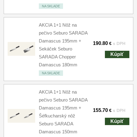
NA SKLADE
AKCIA 1+1 Nôž na
pečivo Seburo SARADA
Damascus 195mm +
190.80
€
s DPH
Sekáček Seburo
Kúpiť
SARADA Chopper
Damascus 180mm
NA SKLADE
AKCIA 1+1 Nôž na
pečivo Seburo SARADA
Damascus 195mm +
155.70
€
s DPH
Šéfkucharský nôž
Kúpiť
Seburo SARADA
Damascus 150mm