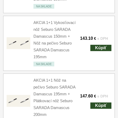
NA SKLADE
AKCIA 1+1 Vykosťovací
nôž Seburo SARADA
Damascus 150mm +
143.10
€
s DPH
Nôž na pečivo Seburo
Kúpiť
SARADA Damascus
195mm
NA SKLADE
AKCIA 1+1 Nôž na
pečivo Seburo SARADA
Damascus 195mm +
147.60
€
s DPH
Plátkovací nôž Seburo
Kúpiť
SARADA Damascus
200mm