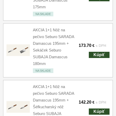
SUBAJA Damascus
175mm
NA SKLADE
AKCIA 1+1 Nôž na
pečivo Seburo SARADA
Damascus 195mm +
173.70
€
s DPH
Sekáček Seburo
Kúpiť
SUBAJA Damascus
180mm
NA SKLADE
AKCIA 1+1 Nôž na
pečivo Seburo SARADA
Damascus 195mm +
142.20
€
s DPH
Šéfkucharský nôž
Kúpiť
Seburo SUBAJA