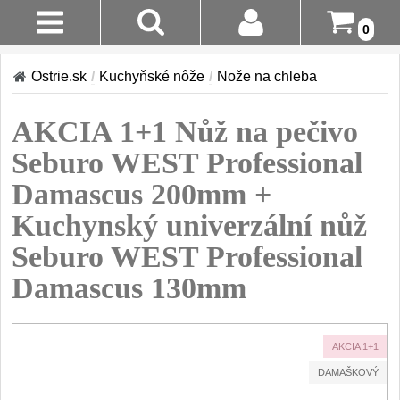
0
Stav
Akcia!
Ostrie.sk
/
Kuchyňské nôže
/
Nože na chleba
Objednávky
Kuchyňské nôže
AKCIA 1+1 Nůž na pečivo
Prihlásenie
Sady nožov
Seburo WEST Professional
9
Registrácia
Damascus 200mm +
Kuchařské nože
30
Kuchynský univerzální nůž
Doručenie
A Platba
Univerzálny nože
Seburo WEST Professional
50
Damascus 130mm
Vrátenie Do
Nože na ovoce a
zeleninu
14 Dní
43
Santoku nože
Reklamácia
AKCIA 1+1
46
DAMAŠKOVÝ
Nože NAKIRI
Kontakty
17