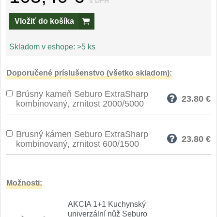
Špeciálne nože
s DPH
Vložiť do košíka
Vrhacie
12
Skladom v eshope:
>5 ks
Záchranárske
4
Ostrenie nožov
Doporučené príslušenstvo (všetko skladom):
Brúsny kameň Seburo ExtraSharp
Ostřiče nožů
23.80
€
8
kombinovaný, zrnitost 2000/5000
Brusné kameny
3
Brusný kámen Seburo ExtraSharp
23.80
€
kombinovaný, zrnitost 600/1500
Doplňky a díly
4
Nože SEBURO
Možnosti:
Nože Seburo SARADA
93
AKCIA 1+1 Kuchynský
univerzální nůž Seburo