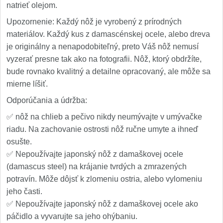
natrieť olejom.
Upozornenie: Každý nôž je vyrobený z prírodných
materiálov. Každý kus z damascénskej ocele, alebo dreva
je originálny a nenapodobiteľný, preto Váš nôž nemusí
vyzerať presne tak ako na fotografii. Nôž, ktorý obdržíte,
bude rovnako kvalitný a detailne opracovaný, ale môže sa
mierne líšiť.
Odporúčania a údržba:
✅ nôž na chlieb a pečivo nikdy neumývajte v umývačke
riadu. Na zachovanie ostrosti nôž ručne umyte a ihneď
osušte.
✅ Nepoužívajte japonský nôž z damaškovej ocele
(damascus steel) na krájanie tvrdých a zmrazených
potravín. Môže dôjsť k zlomeniu ostria, alebo vylomeniu
jeho časti.
✅ Nepoužívajte japonský nôž z damaškovej ocele ako
páčidlo a vyvarujte sa jeho ohýbaniu.