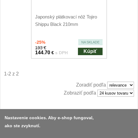
Japonské nože
57
Príslušenstvo
Japonský plátkovací nôž Tojiro
2
Shippu Black 210mm
Zavírací nože
-25%
NA SKLADE
Vreckové
193 €
6
Kúpiť
144.70
€
s DPH
Taktické
3
1-2 z 2
Turistické
7
Zoradiť podľa
Speciální
Zobraziť podľa
4
Nože s pevnou čepeľou
Nastavenie cookies. Aby e-shop fungoval,
Taktické
ako ste zvyknutí.
8
Platba a dodávka