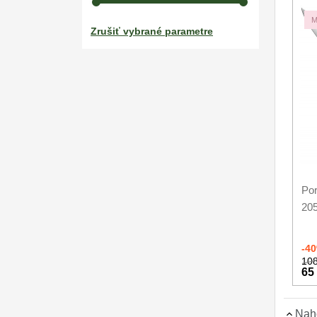
Nože na ovoce a zeleninu
43
M
Zrušiť vybrané parametre
Santoku nože
46
Nože NAKIRI
17
Filetovací nože
7
Nože na chleba
27
Vykosťovací nože
41
Po
Steakové nože
2
20
Plátkovací nože
27
-4
Porcovací nože
2
108
65
Sekáčky a speciální nože
15
Nah
Japonské nože
57