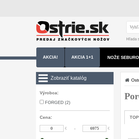
Hľada 
AKCIA!
AKCIA 1+1
NOŽE SEBURO
NOŽE SAMURA
Zobraziť katalóg
Ostr
Kuchyňské nôže
Výrobca:
Por
FORGED (2)
Sady nožov
9
Kuchařské nože
Cena:
TOP
30
-
€
€
Univerzálny nože
50