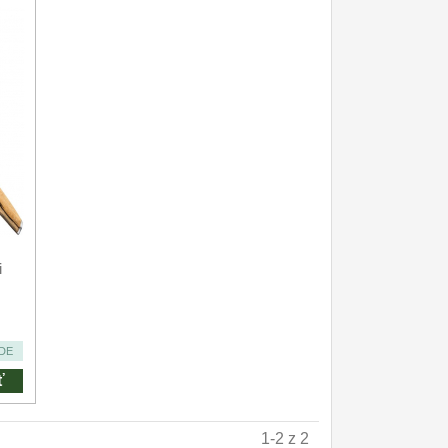
i
DE
ť
1-2 z 2