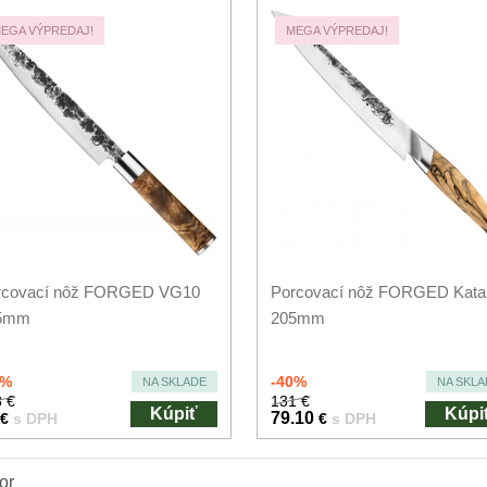
EGA VÝPREDAJ!
MEGA VÝPREDAJ!
rcovací nôž FORGED VG10
Porcovací nôž FORGED Kata
5mm
205mm
0%
-40%
NA SKLADE
NA SKLA
 €
131 €
Kúpiť
Kúpi
79.10
€
s DPH
€
s DPH
or