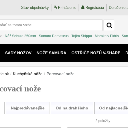
Stav objednávky
Prihlásenie
Registrácia
Doručenie a
sa:
Nôž Seburo 250mm
Samura Damascus
Tojiro Shippu
Morakniv Eldris
Sam
SADY NOŽOV
NOŽE SAMURA
OSTŘIČE NOŽŮ V-SHARP
 KAIJU
ie.sk
/
Kuchyňské nôže
/
Porcovací nože
covací nože
Najpredávanejšie
Od najdrahšieho
Od najlacnejš
2 položky