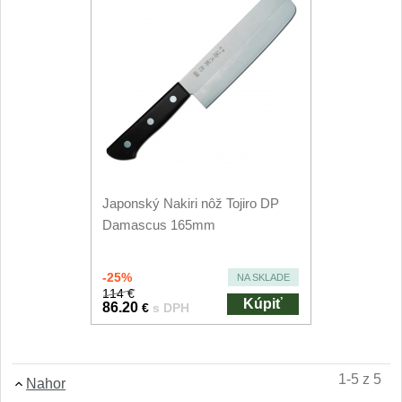
1
Ostřiče nožů V-Sharp
Brúsky na nože
9
Brúsne kamene
1
Doplnky a diely
3
Japonský Nakiri nôž Tojiro DP
Dopredaj
Damascus 165mm
11
-25%
NA SKLADE
114 €
Kúpiť
86.20
€
s DPH
1-5 z 5
Nahor