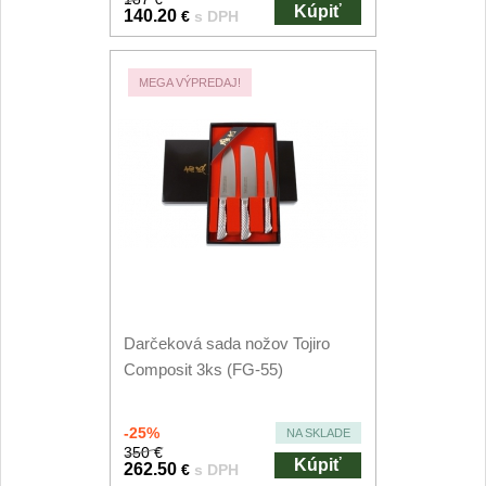
Príslušenstvo
Kúpiť
2
140.20
€
s DPH
Zavírací nože
MEGA VÝPREDAJ!
Vreckové
6
Taktické
3
Turistické
7
Speciální
4
Nože s pevnou čepeľou
Darčeková sada nožov Tojiro
Composit 3ks (FG-55)
Taktické
8
Outdoorové
-25%
NA SKLADE
9
350 €
Kúpiť
262.50
€
s DPH