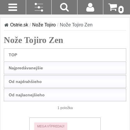
0
Stav
Akcia!
Ostrie.sk
/
Nože Tojiro
/
Nože Tojiro Zen
Cena:
Objednávky
Kuchyňské nôže
Nože Tojiro Zen
-
€
€
Prihlásenie
Sady nožov
9
TOP
Registrácia
Zrušiť
Kuchařské nože
30
Najpredávanejšie
vybrané
Doručenie
parametre
A Platba
Univerzálny nože
50
Od najdrahšieho
Vrátenie Do
Nože na ovoce a
Od najlacnejšieho
zeleninu
14 Dní
43
1 položka
Santoku nože
Reklamácia
46
Nože NAKIRI
MEGA VÝPREDAJ!
Kontakty
17