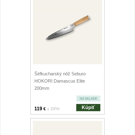
1
Ostřiče nožů V-Sharp
Brúsky na nože
9
Brúsne kamene
1
Doplnky a diely
3
Šéfkucharský nôž Seburo
Dopredaj
11
HOKORI Damascus Elite
200mm
NA SKLADE
Kúpiť
119
€
s DPH