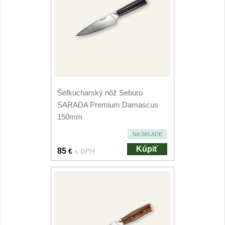
Šéfkucharský nôž Seburo
SARADA Premium Damascus
150mm
NA SKLADE
Kúpiť
85
€
s DPH