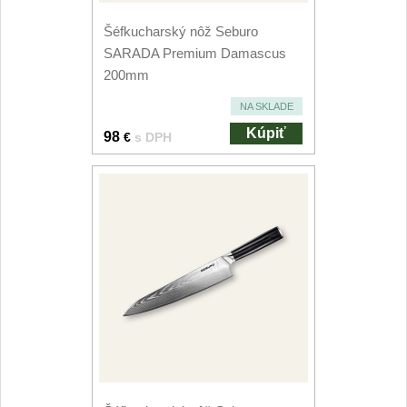
Šéfkucharský nôž Seburo
SARADA Premium Damascus
200mm
NA SKLADE
Kúpiť
98
€
s DPH