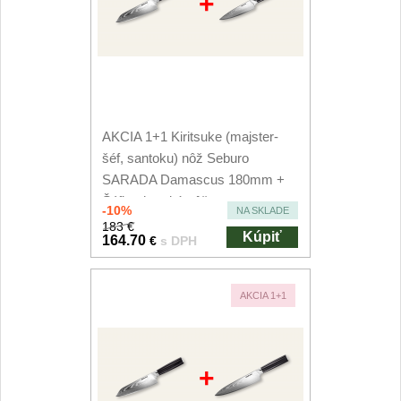
+
AKCIA 1+1 Kiritsuke (majster-
šéf, santoku) nôž Seburo
SARADA Damascus 180mm +
Šéfkucharský nôž...
-10%
NA SKLADE
183 €
Kúpiť
164.70
€
s DPH
AKCIA 1+1
+