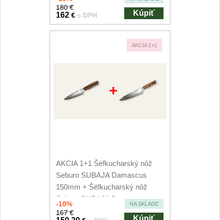
180 €
Kúpiť
162
€
s DPH
AKCIA 1+1
+
AKCIA 1+1 Šéfkucharský nôž
Seburo SUBAJA Damascus
150mm + Šéfkucharský nôž
Seburo SUBAJA Damascus...
-10%
NA SKLADE
167 €
Kúpiť