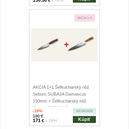
150.30
€
s DPH
AKCIA 1+1
+
AKCIA 1+1 Šéfkucharský nôž
Seburo SUBAJA Damascus
150mm + Šéfkucharský nôž
Seburo SUBAJA Damascus...
-10%
NA SKLADE
190 €
Kúpiť
171
€
s DPH