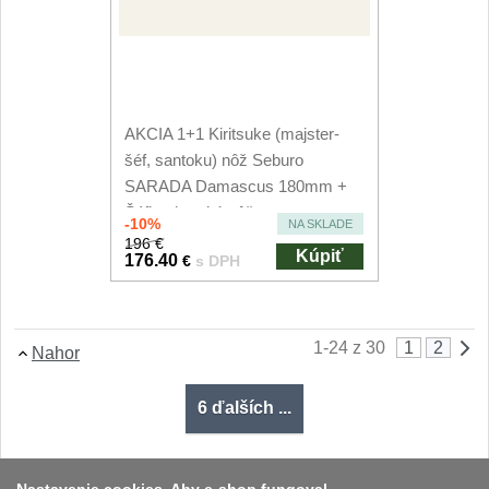
AKCIA 1+1 Kiritsuke (majster-
šéf, santoku) nôž Seburo
SARADA Damascus 180mm +
Šéfkucharský nôž...
-10%
NA SKLADE
196 €
Kúpiť
176.40
€
s DPH
1-24 z 30
1
2
Nahor
6 ďalších ...