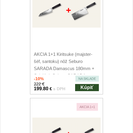
+
AKCIA 1+1 Kiritsuke (majster-
šéf, santoku) nôž Seburo
SARADA Damascus 180mm +
Sekáček Seburo SARADA...
-10%
NA SKLADE
222 €
Kúpiť
199.80
€
s DPH
AKCIA 1+1