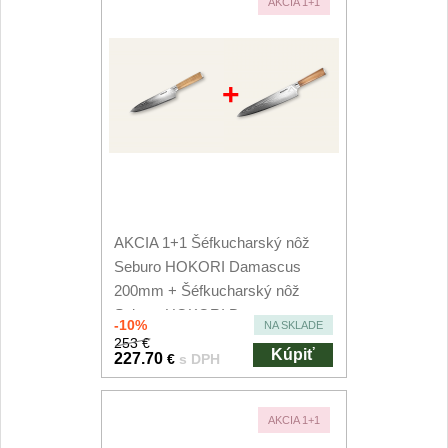
AKCIA 1+1
+
AKCIA 1+1 Šéfkucharský nôž
Seburo HOKORI Damascus
200mm + Šéfkucharský nôž
Seburo HOKORI Damascus...
-10%
NA SKLADE
253 €
Kúpiť
227.70
€
s DPH
AKCIA 1+1