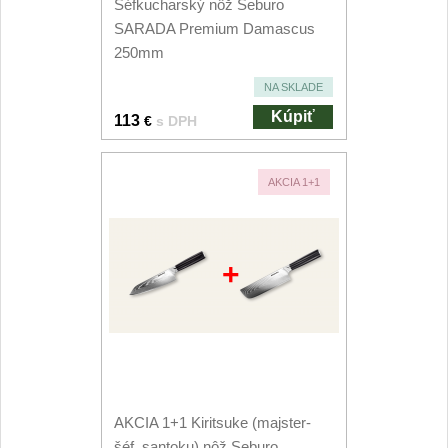
Šéfkucharský nôž Seburo
SARADA Premium Damascus
250mm
NA SKLADE
Kúpiť
113
€
s DPH
AKCIA 1+1
+
AKCIA 1+1 Kiritsuke (majster-
šéf, santoku) nôž Seburo