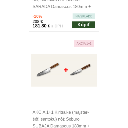
SARADA Damascus 180mm +
Nakiri nôž Seburo...
-10%
NA SKLADE
202 €
Kúpiť
181.80
€
s DPH
AKCIA 1+1
+
AKCIA 1+1 Kiritsuke (majster-
šéf, santoku) nôž Seburo
SUBAJA Damascus 180mm +