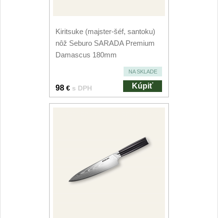
Kiritsuke (majster-šéf, santoku)
nôž Seburo SARADA Premium
Damascus 180mm
NA SKLADE
Kúpiť
98
€
s DPH