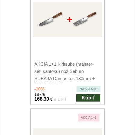
+
AKCIA 1+1 Kiritsuke (majster-
šéf, santoku) nôž Seburo
SUBAJA Damascus 180mm +
Nakiri nôž Seburo...
-10%
NA SKLADE
187 €
Kúpiť
168.30
€
s DPH
AKCIA 1+1