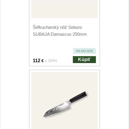
Šéfkucharský nôž Seburo
SUBAJA Damascus 250mm
NA SKLADE
Kúpiť
112
€
s DPH