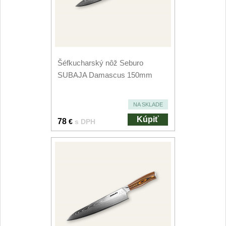
Šéfkucharský nôž Seburo
SUBAJA Damascus 150mm
NA SKLADE
Kúpiť
78
€
s DPH