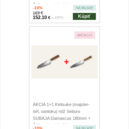
Šéfkucharský nôž...
-10%
NA SKLADE
169 €
Kúpiť
152.10
€
s DPH
AKCIA 1+1
+
AKCIA 1+1 Kiritsuke (majster-
šéf, santoku) nôž Seburo
SUBAJA Damascus 180mm +
Šéfkucharský nôž...
-10%
NA SKLADE