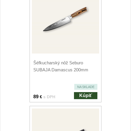
Šéfkucharský nôž Seburo
SUBAJA Damascus 200mm
NA SKLADE
Kúpiť
89
€
s DPH