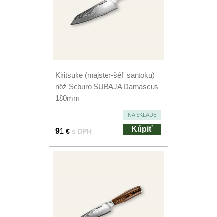
Kiritsuke (majster-šéf, santoku)
nôž Seburo SUBAJA Damascus
180mm
NA SKLADE
Kúpiť
91
€
s DPH