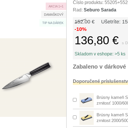
Číslo produktu:
55205+552
AKCIA 1+1
Rad:
Seburo Sarada
DAMAŠKOVÝ
152.00 €
Ušetríte: 15
TIP NA DÁREK
-10%
136,80 €
s 
Skladom v eshope:
>5 ks
Zabaleno v dárkové 
Doporučené príslušenstv
Brúsny kameň S
zrnitosť 1000/60
Brúsny kameň S
zrnitost 2000/50