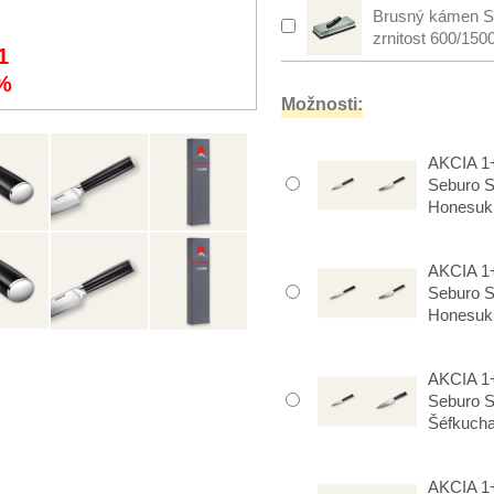
Brusný kámen S
zrnitost 600/150
1
%
Možnosti:
AKCIA 1+
Seburo 
Honesuki
AKCIA 1+
Seburo 
Honesuki
AKCIA 1+
Seburo 
Šéfkuch
AKCIA 1+