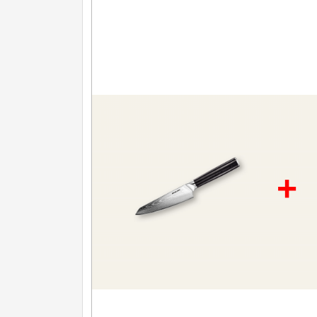
Nože na ovoce a zeleninu
43
Santoku nože
46
Nože NAKIRI
17
Filetovací nože
7
Nože na chleba
27
Vykosťovací nože
41
+
Steakové nože
2
Plátkovací nože
27
Porcovací nože
2
Sekáčky a speciální nože
15
Japonské nože
57