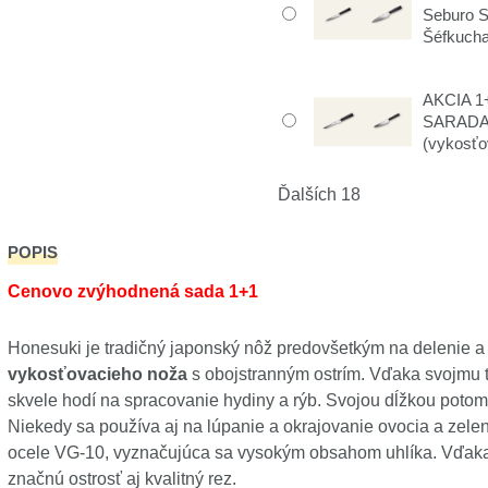
Seburo 
Šéfkuch
AKCIA 1+
SARADA 
(vykosťo
Ďalších 18
POPIS
Cenovo zvýhodnená sada 1+1
Honesuki je tradičný japonský nôž predovšetkým na delenie a 
vykosťovacieho noža
s obojstranným ostrím. Vďaka svojmu t
skvele hodí na spracovanie hydiny a rýb. Svojou dĺžkou potom 
Niekedy sa používa aj na lúpanie a okrajovanie ovocia a zelen
ocele VG-10, vyznačujúca sa vysokým obsahom uhlíka. Vďaka t
značnú ostrosť aj kvalitný rez.