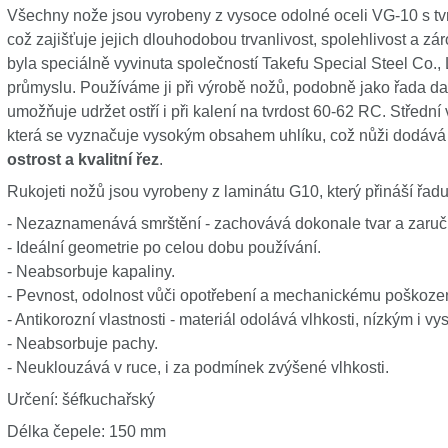
Všechny nože jsou vyrobeny z vysoce odolné oceli VG-10 s t
což zajišťuje jejich dlouhodobou trvanlivost, spolehlivost a z
byla speciálně vyvinuta společností Takefu Special Steel Co.,
průmyslu. Používáme ji při výrobě nožů, podobně jako řada dal
umožňuje udržet ostří i při kalení na tvrdost 60-62 RC. Střední
která se vyznačuje vysokým obsahem uhlíku, což nůži dodáv
ostrost a kvalitní řez
.
Rukojeti nožů jsou vyrobeny z laminátu G10, který přináší řad
- Nezaznamenává smrštění - zachovává dokonale tvar a zaruču
- Ideální geometrie po celou dobu používání.
- Neabsorbuje kapaliny.
- Pevnost, odolnost vůči opotřebení a mechanickému poškození
- Antikorozní vlastnosti - materiál odolává vlhkosti, nízkým i v
- Neabsorbuje pachy.
- Neuklouzává v ruce, i za podmínek zvýšené vlhkosti.
Určení: šéfkuchařský
Délka čepele: 150 mm