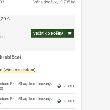
03
Váha dodávky: 0,735 kg
,20 €
Vložiť do košíka
DPH
krabičce!
o (všetko skladom):
eburo ExtraSharp kombinovaný,
23.80
€
00
eburo ExtraSharp kombinovaný,
23.80
€
00