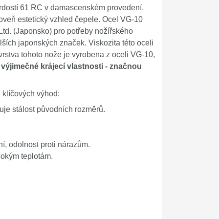
vrdostí 61 RC v damascenském provedení,
ároveň estetický vzhled čepele. Ocel VG-10
 Ltd. (Japonsko) pro potřeby nožířského
ších japonských značek. Viskozita této oceli
 vrstva tohoto nože je vyrobena z oceli VG-10,
á
výjimečné krájecí vlastnosti - značnou
u klíčových výhod:
je stálost původních rozměrů.
, odolnost proti nárazům.
ysokým teplotám.