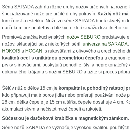
Séria SARADA zahŕňa rôzne druhy nožov určených na rôzne k
špecializované nože pre určité druhy potravín.
Každý nôž má 
funkčnosť a estetiku. Nože zo série SARADA budú skvelým d
darčekom pre priateľov a blízkych, ktorí si vážia kvalitného k
Premiová značka kuchynských
nožov SEBURO
predstavuje e
nožov, skladajúci sa z niekoľkých sérií:
univerzálna SARADA
,
HOKORI
a
HOGANI
s rukoväťami z olivového a orechového 
kvalitná oceľ s unikátnou geometriou čepeľou
a ergonomick
prvky s inováciami, poskytujú pohodlie, štýl a neprekonateľný 
dokonalého krájania s nožmi SEBURO a užite si proces prípra
Šéfův nůž o délce 15 cm je
kompaktní a pohodlný nástroj pr
kdo připravují malé porce jídla nebo preferují používání nože p
28 cm, délka čepele je 15 cm a šířka čepele dosahuje 4 cm. K
akumulaci skvrn a nečistot mezi čepelí a rukojetí.
Súčasťou je darčeková krabička s magnetickým zámkom.
Série nožů SARADA se vyznačuje vysokou kvalitou použitých 