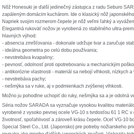
Nôž Honesuki je ďalší jedinečný zástupca z radu Seburo SA
zapáleným domácim kuchárom. Ide o klasický nôž japonského 
Napriek svojim rozmerom čepele je nôž veľmi ľahký a vyvážen
Elegantná rukoväť nožov je vyrobená zo stabilného ultra-prem
hlavných výhod:
- absencia zmršťovania - dokonale udržuje tvar a zaručuje sta
- ideálna geometria po celú dobu používania;
- nevstrebáva kvapaliny;
- pevnosť, odolnosť proti opotrebovaniu a mechanickým poško
- antikorózne vlastnosti - materiál sa nebojí vlhkosti, nízkych a
- nevstrebáva pachy;
- nešmýka sa v ruke, aj v podmienkach zvýšenej vlhkosti.
Možno ju pohodlne uchopiť do ruky, nešmýka sa a je odolná v
Séria nožov SARADA sa vyznačuje vysokou kvalitou materiálo
vyrobené z vysoko pevnej ocele VG-10 s tvrdosťou 61 1 RC v 
životnosť, spoľahlivosť a zároveň krásu čepele. Oceľ VG-10 b
Special Steel Co., Ltd. (Japonsko) pre potreby nožiarskeho pr
rovnako ako mnoho ďalších japonských značiek. Viskozita tejto 