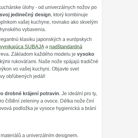
uchárske úlohy - od univerzálnych nožov po
svoj jedinečný design
, ktorý kombinuje
oplnkom vašej kuchyne, rovnako ako skvelým
uchynského vybavenia.
legantnú klasiku japonských a európskych
vynikajúca SUBAJA
a
nadštandardná
dreva. Základom každého modelu je
vysoko
ými rukoväťami. Naše nože spájajú tradičné
výkon vo vašej kuchyni. Objavte svet
vy obľúbených jedál!
o drobné krájení potravin
. Je ideální pro ty,
ro čištění zeleniny a ovoce. Délka nože činí
ovová podložka je vysoce hygienická a brání
materiálů a univerzálním designem.