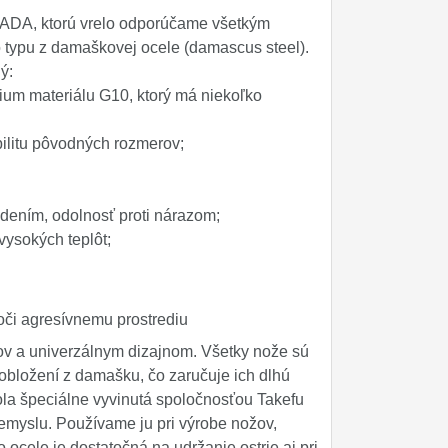
RADA, ktorú vrelo odporúčame všetkým
typu z damaškovej ocele (damascus steel).
ý:
ium materiálu G10, ktorý má niekoľko
bilitu pôvodných rozmerov;
dením, odolnosť proti nárazom;
 vysokých teplôt;
oči agresívnemu prostrediu
v a univerzálnym dizajnom. Všetky nože sú
obložení z damašku, čo zaručuje ich dlhú
ola špeciálne vyvinutá spoločnosťou Takefu
iemyslu. Používame ju pri výrobe nožov,
ocele je dostatočná na udržanie ostrie aj pri