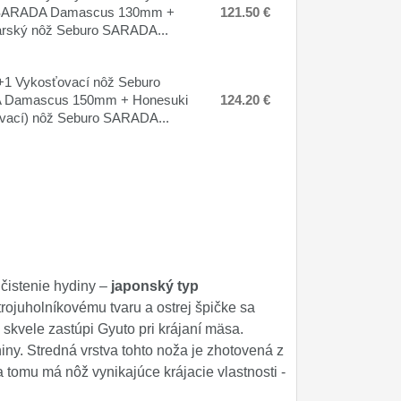
SARADA Damascus 130mm +
121.50 €
arský nôž Seburo SARADA...
1 Vykosťovací nôž Seburo
Damascus 150mm + Honesuki
124.20 €
vací) nôž Seburo SARADA...
čistenie hydiny –
japonský typ
rojuholníkovému tvaru a ostrej špičke sa
skvele zastúpi Gyuto pri krájaní mäsa.
iny. Stredná vrstva tohto noža je zhotovená z
omu má nôž vynikajúce krájacie vlastnosti -