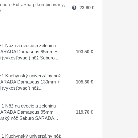
eburo ExtraSharp kombinovaný,
23.80
€
0
1 Nôž na ovocie a zeleninu
SARADA Damascus 95mm +
103.50 €
 (vykosťovací) nôž Seburo...
1 Kuchynský univerzálny nôž
SARADA Damascus 130mm +
105.30 €
 (vykosťovací) nôž...
1 Nôž na ovocie a zeleninu
SARADA Damascus 95mm +
119.70 €
arský nôž Seburo SARADA...
1 Kuchynský univerzálny nôž