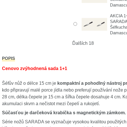
Damascu
AKCIA 1+
SARADA
Šéfkuch
Damascu
Ďalších 18
POPIS
Cenovo zvýhodnená sada 1+1
Šéfův nůž o délce 15 cm je
kompaktní a pohodlný nástroj pr
kdo připravují malé porce jídla nebo preferují používání nože p
28 cm, délka čepele je 15 cm a šířka čepele dosahuje 4 cm. K
akumulaci skvrn a nečistot mezi čepelí a rukojetí.
Súčasťou je darčeková krabička s magnetickým zámkom.
Série nožů SARADA se vyznačuje vysokou kvalitou použitých 