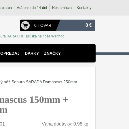
 platba
Vrátenie do 14 dní
Reklamácia
Kontakty
0 €
0 TOVAR
ura HARAKIRI
Brúska na nože Warthog
DOPREDAJ
DÁRKY
ZNAČKY
ský nôž Seburo SARADA Damascus 250mm
mascus 150mm +
mm
01
Váha dodávky: 0,98 kg