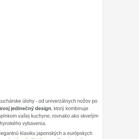
uchárske úlohy - od univerzálnych nožov po
svoj jedinečný design
, ktorý kombinuje
oplnkom vašej kuchyne, rovnako ako skvelým
uchynského vybavenia.
legantnú klasiku japonských a európskych