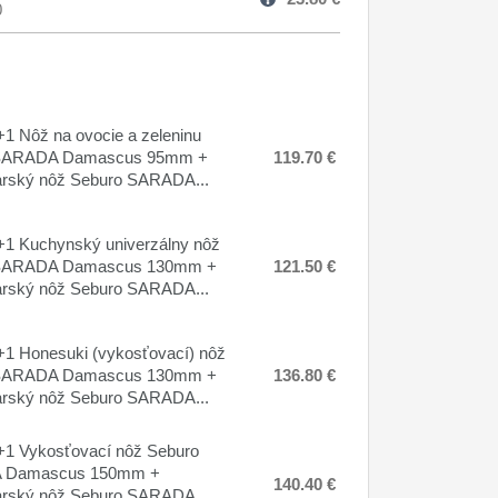
0
1 Nôž na ovocie a zeleninu
SARADA Damascus 95mm +
119.70 €
arský nôž Seburo SARADA...
1 Kuchynský univerzálny nôž
SARADA Damascus 130mm +
121.50 €
arský nôž Seburo SARADA...
1 Honesuki (vykosťovací) nôž
SARADA Damascus 130mm +
136.80 €
arský nôž Seburo SARADA...
1 Vykosťovací nôž Seburo
 Damascus 150mm +
140.40 €
arský nôž Seburo SARADA