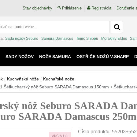
Stav objednávky
Prihlásenie
Registrácia
Doručenie a
sa:
Sada nožov Seburo
Samura Damascus
Tojiro Shippu
Morakniv Eldris
Sam
SADY NOŽOV
NOŽE SAMURA
OSTŘIČE NOŽŮ V-SHARP
 KAIJU
sk
/
Kuchyňské nôže
/
Kuchařské nože
+1 Šéfkucharský nôž Seburo SARADA Damascus 150mm + Šéfkuchar
rský nôž Seburo SARADA Da
eburo SARADA Damascus 250
Číslo produktu:
55203+552
AKCIA 1+1