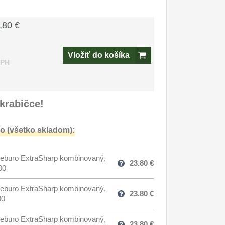
,80 €
Vložiť do košíka
DPH
krabičce!
o (všetko skladom):
eburo ExtraSharp kombinovaný,
23.80
€
00
eburo ExtraSharp kombinovaný,
23.80
€
00
eburo ExtraSharp kombinovaný,
23.80
€