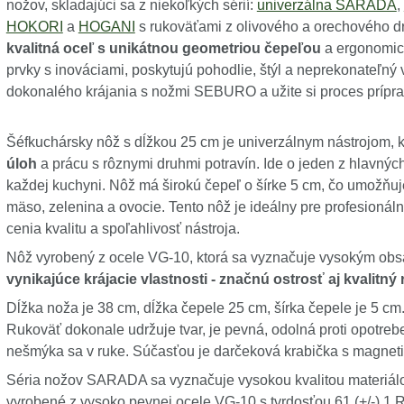
nožov, skladajúci sa z niekoľkých sérií:
univerzálna SARADA
,
HOKORI
a
HOGANI
s rukoväťami z olivového a orechového 
kvalitná oceľ s unikátnou geometriou čepeľou
a ergonomick
prvky s inováciami, poskytujú pohodlie, štýl a neprekonateľný 
dokonalého krájania s nožmi SEBURO a užite si proces prípra
Šéfkuchársky nôž s dĺžkou 25 cm je univerzálnym nástrojom, k
úloh
a prácu s rôznymi druhmi potravín. Ide o jeden z hlavných 
každej kuchyni. Nôž má širokú čepeľ o šírke 5 cm, čo umožňuj
mäso, zelenina a ovocie. Tento nôž je ideálny pre profesionáln
cenia kvalitu a spoľahlivosť nástroja.
Nôž vyrobený z ocele VG-10, ktorá sa vyznačuje vysokým ob
vynikajúce krájacie vlastnosti - značnú ostrosť aj kvalitný 
Dĺžka noža je 38 cm, dĺžka čepele 25 cm, šírka čepele je 5 cm. 
Rukoväť dokonale udržuje tvar, je pevná, odolná proti opotrebe
nešmýka sa v ruke. Súčasťou je darčeková krabička s magn
Séria nožov SARADA sa vyznačuje vysokou kvalitou materiálo
vyrobené z vysoko pevnej ocele VG-10 s tvrdosťou 61 (+/-) 1 