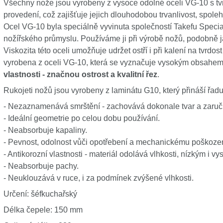
Všechny nože jsou vyrobeny z vysoce odolné oceli VG-10 s tv
provedení, což zajišťuje jejich dlouhodobou trvanlivost, spoleh
Ocel VG-10 byla speciálně vyvinuta společností Takefu Special
nožířského průmyslu. Používáme ji při výrobě nožů, podobně 
Viskozita této oceli umožňuje udržet ostří i při kalení na tvrdo
vyrobena z oceli VG-10, která se vyznačuje vysokým obsahem
vlastnosti - značnou ostrost a kvalitní řez
.
Rukojeti nožů jsou vyrobeny z laminátu G10, který přináší řad
- Nezaznamenává smrštění - zachovává dokonale tvar a zaruču
- Ideální geometrie po celou dobu používání.
- Neabsorbuje kapaliny.
- Pevnost, odolnost vůči opotřebení a mechanickému poškození
- Antikorozní vlastnosti - materiál odolává vlhkosti, nízkým i v
- Neabsorbuje pachy.
- Neuklouzává v ruce, i za podmínek zvýšené vlhkosti.
Určení: šéfkuchařský
Délka čepele: 150 mm