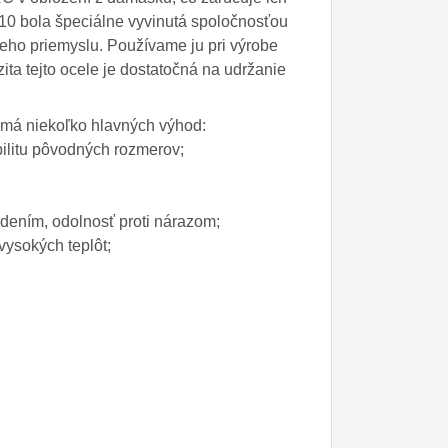
-10 bola špeciálne vyvinutá spoločnosťou
keho priemyslu. Používame ju pri výrobe
ta tejto ocele je dostatočná na udržanie
 má niekoľko hlavných výhod:
bilitu pôvodných rozmerov;
dením, odolnosť proti nárazom;
 vysokých teplôt;