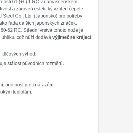
rdostí 61 (+/-) 1 RC v damascenském
livost a zároveň estetický vzhled čepele.
 Steel Co., Ltd. (Japonsko) pro potřeby
jako řada dalších japonských značek.
st 60-62 RC. Střední vrstva tohoto nože je
 uhlíku, což nůži dodává
výjimečné krájecí
u klíčových výhod:
je stálost původních rozměrů.
, odolnost proti nárazům.
ysokým teplotám.