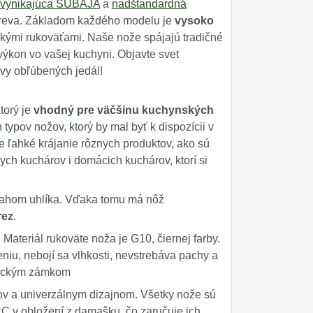
vynikajúca SUBAJA
a
nadštandardná
dreva. Základom každého modelu je
vysoko
ými rukoväťami. Naše nože spájajú tradičné
výkon vo vašej kuchyni. Objavte svet
vy obľúbených jedál!
torý je
vhodný pre väčšinu kuchynských
typov nožov, ktorý by mal byť k dispozícii v
e ľahké krájanie rôznych produktov, ako sú
ych kuchárov i domácich kuchárov, ktorí si
sahom uhlíka. Vďaka tomu má nôž
rez
.
Materiál rukoväte noža je G10, čiernej farby.
niu, nebojí sa vlhkosti, nevstrebáva pachy a
etickým zámkom
v a univerzálnym dizajnom. Všetky nože sú
RC v obložení z damašku, čo zaručuje ich