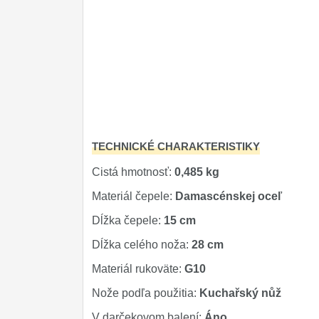
TECHNICKÉ CHARAKTERISTIKY
Cistá hmotnosť:
0,485 kg
Materiál čepele:
Damascénskej oceľ
Dĺžka čepele:
15 cm
Dĺžka celého noža:
28 cm
Materiál rukoväte:
G10
Nože podľa použitia:
Kuchařský nůž
V darčekovom balení:
Áno