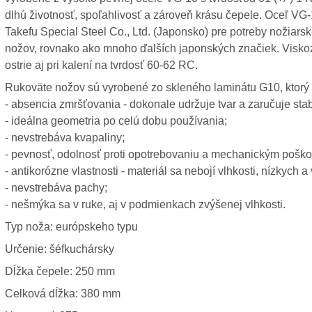
dlhú životnosť, spoľahlivosť a zároveň krásu čepele. Oceľ VG
Takefu Special Steel Co., Ltd. (Japonsko) pre potreby nožiars
nožov, rovnako ako mnoho ďalších japonských značiek. Viskozi
ostrie aj pri kalení na tvrdosť 60-62 RC.
Rukoväte nožov sú vyrobené zo skleného laminátu G10, ktorý
- absencia zmršťovania - dokonale udržuje tvar a zaručuje sta
- ideálna geometria po celú dobu používania;
- nevstrebáva kvapaliny;
- pevnosť, odolnosť proti opotrebovaniu a mechanickým poško
- antikorózne vlastnosti - materiál sa nebojí vlhkosti, nízkych a
- nevstrebáva pachy;
- nešmýka sa v ruke, aj v podmienkach zvýšenej vlhkosti.
Typ noža: európskeho typu
Určenie: šéfkuchársky
Dĺžka čepele: 250 mm
Celková dĺžka: 380 mm