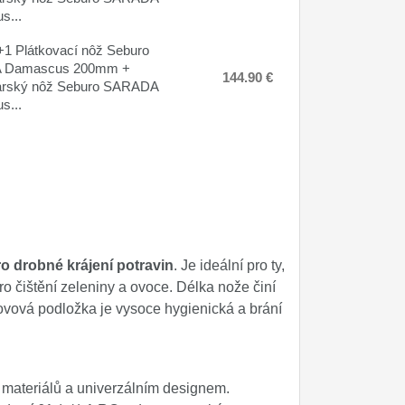
s...
1 Plátkovací nôž Seburo
 Damascus 200mm +
144.90 €
arský nôž Seburo SARADA
s...
o drobné krájení potravin
. Je ideální pro ty,
ro čištění zeleniny a ovoce. Délka nože činí
ovová podložka je vysoce hygienická a brání
materiálů a univerzálním designem.