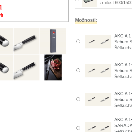
zrnitost 600/150
1
%
Možnosti:
AKCIA 1+
Seburo 
Šéfkuch
AKCIA 1+
Seburo 
Šéfkuch
AKCIA 1+
Seburo 
Šéfkuch
AKCIA 1+
SARADA
Šéfkuch