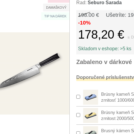
Rad:
Seburo Sarada
DAMAŠKOVÝ
198.00 €
Ušetríte: 19
TIP NA DÁREK
-10%
178,20 €
s 
Skladom v eshope:
>5 ks
Zabaleno v dárkové 
Doporučené príslušenstv
Brúsny kameň S
zrnitosť 1000/60
Brúsny kameň S
zrnitost 2000/50
Brusný kámen S