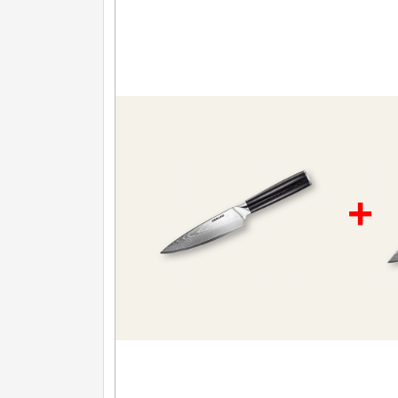
Nože na ovoce a zeleninu
43
Santoku nože
46
Nože NAKIRI
17
Filetovací nože
7
Nože na chleba
27
+
Vykosťovací nože
41
Steakové nože
2
Plátkovací nože
27
Porcovací nože
2
Sekáčky a speciální nože
15
Japonské nože
57