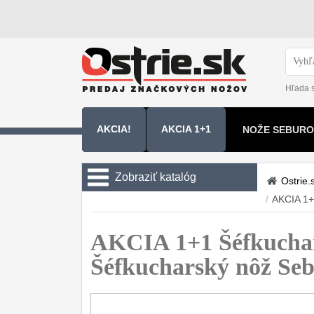
Hľada 
AKCIA!
AKCIA 1+1
NOŽE SEBURO
NOŽE SAMURA
Zobraziť katalóg
Ostrie.
/
AKCIA 1
Kuchyňské nôže
Sady nožov
AKCIA 1+1 Šéfkucha
9
Šéfkucharský nôž S
Kuchařské nože
30
Univerzálny nože
50