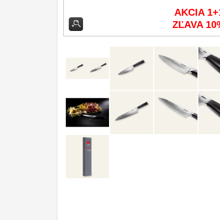
AKCIA 1+
Príslušenstvo
2
ZĽAVA 10
Zavírací nože
Nože s pevnou čepeľou
Špeciálne nože
Ostrenie nožov
Nože SEBURO
Nože Tojiro
Nože Samura
Ostřiče nožů V-Sharp
Dopredaj
11