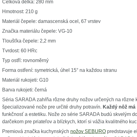
Celková délka: 280 mm
Hmotnost: 210 g
Materiál čepele: damascenská ocel, 67 vrstev
Značka materiálu čepele: VG-10
Tloušťka čepele: 2,2 mm
Tvrdost: 60 HRc
Typ ostří: rovnoměrný
Forma ostření: symetrická, úhel 15° na každou stranu
Materiál rukojeti: G10
Barva rukojeti: černá
Séria SARADA zahŕňa rôzne druhy nožov určených na rôzne k
špecializované nože pre určité druhy potravín.
Každý nôž má 
funkčnosť a estetiku. Nože zo série SARADA budú skvelým d
darčekom pre priateľov a blízkych, ktorí si vážia kvalitného k
Premiová značka kuchynských
nožov SEBURO
predstavuje e