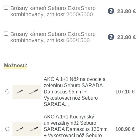
Nože Seburo SUBAJA
92
Brúsny kameň Seburo ExtraSharp
23.80
€
kombinovaný, zrnitost 2000/5000
Nože Seburo HOKORI
37
Nože Seburo HOGANI
20
Brusný kámen Seburo ExtraSharp
23.80
€
kombinovaný, zrnitost 600/1500
Nože Seburo WEST
21
Nože Tojiro
Možnosti:
Nože Tojiro Shippu
AKCIA 1+1 Nôž na ovocie a
2
zeleninu Seburo SARADA
Nože Tojiro Zen
Damascus 95mm +
107.10 €
1
Vykosťovací nôž Seburo
SARADA...
Nože Samura
AKCIA 1+1 Kuchynský
Nože Samura MO-V
univerzálny nôž Seburo
4
SARADA Damascus 130mm
108.90 €
+ Vykosťovací nôž Seburo
Nože Samura Bamboo