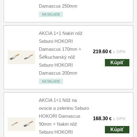
Damascus 250mm
NA SKLADE
AKCIA 1+1 Nakiri nôž
Seburo HOKORI
Damascus 170mm +
219.60
€
s DPH
Šéfkucharský nôž
Kúpiť
Seburo HOKORI
Damascus 200mm
NA SKLADE
AKCIA 1+1 Nôž na
ovocie a zeleninu Seburo
HOKORI Damascus
168.30
€
s DPH
90mm + Nakiri nôž
Kúpiť
Seburo HOKORI