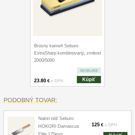
Brúsny kameň Seburo
ExtraSharp kombinovaný, zrnitost
2000/5000
NA SKLADE
Kúpiť
23.80
€
s DPH
PODOBNÝ TOVAR:
Nakiri nôž Seburo
125
€
s DPH
HOKORI Damascus
Elite 170mm