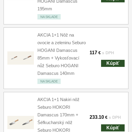
HOGANI Damascus
195mm
NA SKLADE
AKCIA 1+1 Nôž na
ovocie a zeleninu Seburo
HOGANI Damascus
117
€
s DPH
85mm + Vykosťovací
Kúpiť
nůž Seburo HOGANI
Damascus 140mm
NA SKLADE
AKCIA 1+1 Nakiri nôž
Seburo HOKORI
Damascus 170mm +
233.10
€
s DPH
Šéfkucharský nôž
Kúpiť
Seburo HOKORI