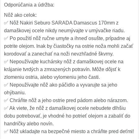
Odporúčania a údržba:
Nôž ako celok:
✅ Nôž Nakiri Seburo SARADA Damascus 170mm z
damaškovej ocele nikdy neumývajte v umývačke riadu.
✅ Po použití nôž ručne umyte a ihneď osušte, prípadne aj
potrite olejom. Inak by čiastočky na ostrie noža mohli začať
korodovať a zanechať na noži nevzhľadné škvrny.
✅ Nepoužívajte kuchársky nôž z damaškovej ocele na
krájanie tvrdých a zmrazených potravín. Môže dôjsť k
zlomeniu ostria, alebo vylomeniu jeho časti.
✅ Nepoužívajte nôž ako páčidlo a vyvarujte sa jeho
ohýbaniu.
✅ Chráňte nôž a jeho ostrie pred pádom alebo nárazom.
✅ Ak viete, že nôž z damaškovej ocele nebudete dlhšiu
dobu potrebovať, je vhodné ho potrieť olejom a zabaliť do
handričky alebo novín.
✅ Nôž ukladajte na bezpečné miesto a chráňte pred deťmi!