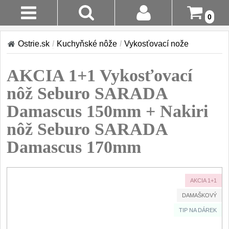
0
Stav
Akcia!
Ostrie.sk
/
Kuchyňské nôže
/
Vykosťovací nože
Objednávky
Kuchyňské nôže
AKCIA 1+1 Vykosťovací
Prihlásenie
Sady nožov
nôž Seburo SARADA
9
Registrácia
Damascus 150mm + Nakiri
Kuchařské nože
30
nôž Seburo SARADA
Doručenie
A Platba
Univerzálny nože
Damascus 170mm
50
Vrátenie Do
Nože na ovoce a
zeleninu
14 Dní
43
AKCIA 1+1
DAMAŠKOVÝ
Santoku nože
Reklamácia
46
TIP NA DÁREK
Nože NAKIRI
Kontakty
17