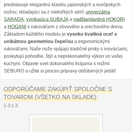
predstavuje elegantnú klasiku japonských a európskych
nožov, skladajúci sa z niekoľkých sérií:
univerzálna
SARADA
,
vynikajúca SUBAJA
a
nadštandardná HOKORI
a
HOGANI
s rukoväťami z olivového a orechového dreva.
Základom každého modelu je
vysoko kvalitná oceľ s
unikátnou geometriou čepeľou
a ergonomickými
rukoväťami. Naše nože spájajú tradičné prvky s inováciami,
poskytujú pohodlie, štýl a neprekonateľný výkon vo vašej
kuchyni. Objavte svet dokonalého krájania s nožmi
SEBURO a užite si proces prípravy obľúbených jedál!
ODPORÚČAME ZAKÚPIŤ SPOLOČNE S
TOVAROM (VŠETKO NA SKLADE):
1-3 z 3