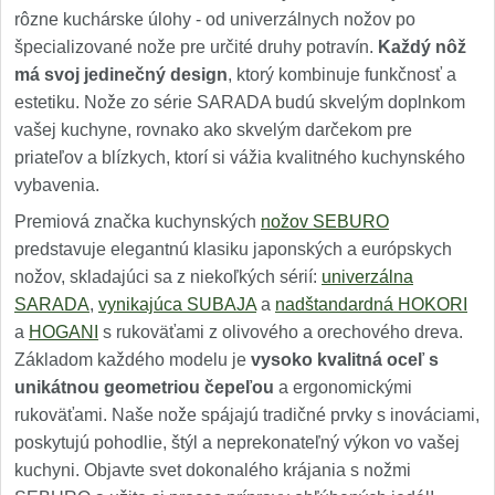
rôzne kuchárske úlohy - od univerzálnych nožov po
špecializované nože pre určité druhy potravín.
Každý nôž
má svoj jedinečný design
, ktorý kombinuje funkčnosť a
estetiku. Nože zo série SARADA budú skvelým doplnkom
vašej kuchyne, rovnako ako skvelým darčekom pre
priateľov a blízkych, ktorí si vážia kvalitného kuchynského
vybavenia.
Premiová značka kuchynských
nožov SEBURO
predstavuje elegantnú klasiku japonských a európskych
nožov, skladajúci sa z niekoľkých sérií:
univerzálna
SARADA
,
vynikajúca SUBAJA
a
nadštandardná HOKORI
a
HOGANI
s rukoväťami z olivového a orechového dreva.
Základom každého modelu je
vysoko kvalitná oceľ s
unikátnou geometriou čepeľou
a ergonomickými
rukoväťami. Naše nože spájajú tradičné prvky s inováciami,
poskytujú pohodlie, štýl a neprekonateľný výkon vo vašej
kuchyni. Objavte svet dokonalého krájania s nožmi