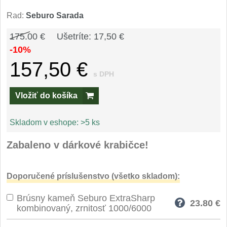
Špeciálne nože
Rad:
Seburo Sarada
Vrhacie
12
175.00 €
Ušetríte: 17,50 €
-10%
Záchranárske
4
157,50 €
s DPH
Ostrenie nožov
Vložiť do košíka
Ostřiče nožů
8
Skladom v eshope:
>5 ks
Brusné kameny
3
Zabaleno v dárkové krabičce!
Doplňky a díly
4
Doporučené príslušenstvo (všetko skladom):
Nože SEBURO
Brúsny kameň Seburo ExtraSharp
Nože Seburo SARADA
23.80
€
93
kombinovaný, zrnitosť 1000/6000