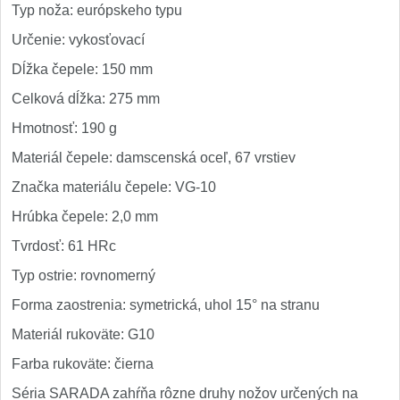
Typ noža: európskeho typu
Určenie: vykosťovací
Dĺžka čepele: 150 mm
Celková dĺžka: 275 mm
Hmotnosť: 190 g
Materiál čepele: damscenská oceľ, 67 vrstiev
Značka materiálu čepele: VG-10
Hrúbka čepele: 2,0 mm
Tvrdosť: 61 HRc
Typ ostrie: rovnomerný
Forma zaostrenia: symetrická, uhol 15° na stranu
Materiál rukoväte: G10
Farba rukoväte: čierna
Séria SARADA zahŕňa rôzne druhy nožov určených na