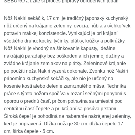
SEBURO a užite si proces prípravy obľúbených jedál!
Nôž Nakiri sekáčik, 17 cm, je tradičný japonský kuchynský
nôž určený na krájanie zeleniny, ovocia, húb a akýchkoľvek
potravín mäkkej konzistencie. Vynikajúci je pri krájaní
všetkého druhu: kocky, tyčinky, plátky, krúžky a polkrúžky.
Nôž Nakiri je vhodný na šinkovanie kapusty, ideálne
nakrájajú paradajky bez poškodenia ich jemnej dužiny a
zvládne krájanie zemiakov na plátky. Zeleninové krájanie
po použití noža Nakiri vyzerá dokonale. Zvonku nôž Nakiri
pripomína kuchynské sekáčiky, ale nie je určený na
kosenie kostí alebo delenie zamrznutého mäsa. Technika
práce s týmto nožom spočíva v rezaní sečnými pohybmi s
oporou o prednú časť, pričom potravina sa umiestni pod
centrálnu časť čepele a pri krájaní sa posúva prstami.
Široká čepeľ je pohodlná na naberanie nakrájanej zeleniny,
keď je pripravená. Dĺžka noža je 30 cm, dĺžka čepele 17
cm, šírka čepele - 5 cm.