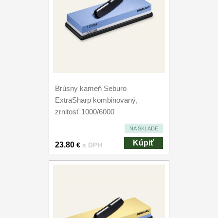
Brúsny kameň Seburo
ExtraSharp kombinovaný,
zrnitosť 1000/6000
NA SKLADE
Kúpiť
23.80
€
s DPH