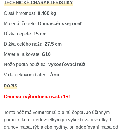
TECHNICKÉ CHARAKTERISTIKY
Cistá hmotnosť:
0,460 kg
Materiál čepele:
Damascénskej oceľ
Dĺžka čepele:
15 cm
Dĺžka celého noža:
27,5 cm
Materiál rukoväte:
G10
Nože podľa použitia:
Vykosťovací nůž
V darčekovom balení:
Áno
POPIS
Cenovo zvýhodnená sada 1+1
Tento nôž má veľmi tenkú a dlhú čepeľ. Je účinným
pomocníkom predovšetkým pri vykosťovaní všetkých
druhov mäsa, rýb alebo hydiny, pri oddeľovaní mäsa od