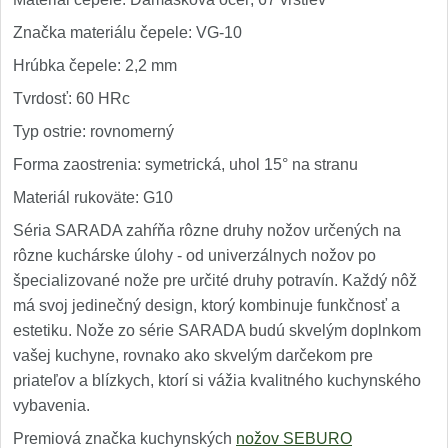
Značka materiálu čepele: VG-10
Hrúbka čepele: 2,2 mm
Tvrdosť: 60 HRc
Typ ostrie: rovnomerný
Forma zaostrenia: symetrická, uhol 15° na stranu
Materiál rukoväte: G10
Séria SARADA zahŕňa rôzne druhy nožov určených na
rôzne kuchárske úlohy - od univerzálnych nožov po
špecializované nože pre určité druhy potravín. Každý nôž
má svoj jedinečný design, ktorý kombinuje funkčnosť a
estetiku. Nože zo série SARADA budú skvelým doplnkom
vašej kuchyne, rovnako ako skvelým darčekom pre
priateľov a blízkych, ktorí si vážia kvalitného kuchynského
vybavenia.
Premiová značka kuchynských
nožov SEBURO