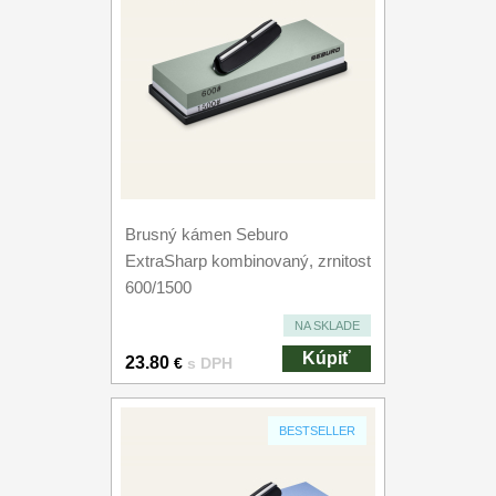
Brusný kámen Seburo
ExtraSharp kombinovaný, zrnitost
600/1500
NA SKLADE
Kúpiť
23.80
€
s DPH
BESTSELLER