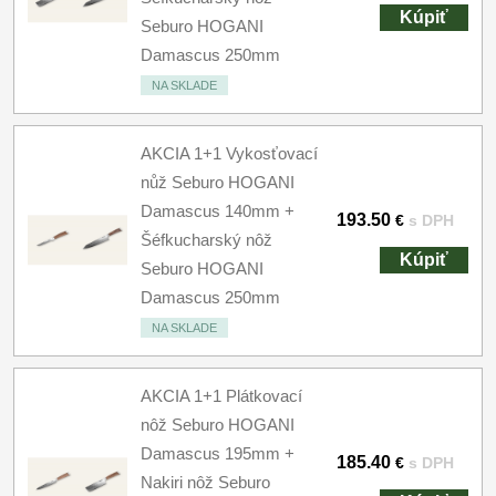
Kúpiť
Seburo HOGANI
Damascus 250mm
NA SKLADE
AKCIA 1+1 Vykosťovací
nůž Seburo HOGANI
Damascus 140mm +
193.50
€
s DPH
Šéfkucharský nôž
Kúpiť
Seburo HOGANI
Damascus 250mm
NA SKLADE
AKCIA 1+1 Plátkovací
nôž Seburo HOGANI
Damascus 195mm +
185.40
€
s DPH
Nakiri nôž Seburo