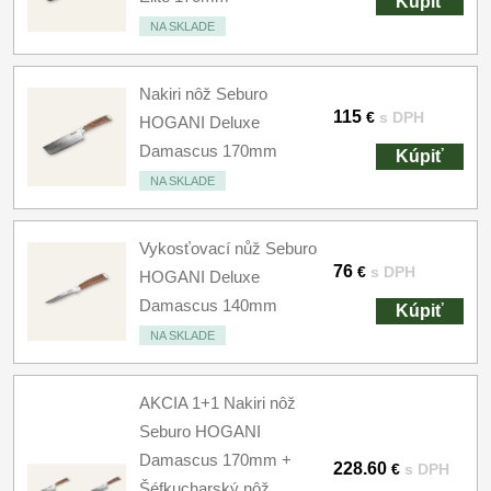
Kúpiť
NA SKLADE
Nakiri nôž Seburo
115
€
s DPH
HOGANI Deluxe
Damascus 170mm
Kúpiť
NA SKLADE
Vykosťovací nůž Seburo
76
€
s DPH
HOGANI Deluxe
Damascus 140mm
Kúpiť
NA SKLADE
AKCIA 1+1 Nakiri nôž
Seburo HOGANI
Damascus 170mm +
228.60
€
s DPH
Šéfkucharský nôž