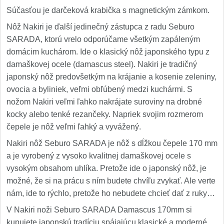
Súčasťou je darčeková krabička s magnetickým zámkom.
Nôž Nakiri je ďalší jedinečný zástupca z radu Seburo
SARADA, ktorú vrelo odporúčame všetkým zapáleným
domácim kuchárom. Ide o klasický nôž japonského typu z
damaškovej ocele (damascus steel). Nakiri je tradičný
japonský nôž predovšetkým na krájanie a kosenie zeleniny,
ovocia a byliniek, veľmi obľúbený medzi kuchármi. S
nožom Nakiri veľmi ľahko nakrájate suroviny na drobné
kocky alebo tenké rezančeky. Napriek svojim rozmerom
čepele je nôž veľmi ľahký a vyvážený.
Nakiri nôž Seburo SARADA je nôž s dĺžkou čepele 170 mm
a je vyrobený z vysoko kvalitnej damaškovej ocele s
vysokým obsahom uhlíka. Pretože ide o japonský nôž, je
možné, že si na prácu s ním budete chvíľu zvykať. Ale verte
nám, ide to rýchlo, pretože ho nebudete chcieť dať z ruky…
V Nakiri noži Seburo SARADA Damascus 170mm si
kupujete japonskú tradíciu spájajúcu klasické a moderné