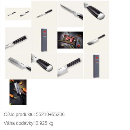
Príslušenstvo
2
Zavírací nože
Vreckové
6
Taktické
3
Turistické
7
Speciální
4
Nože s pevnou čepeľou
Taktické
8
Číslo produktu:
55210+55206
Outdoorové
9
Váha dodávky: 0,925 kg