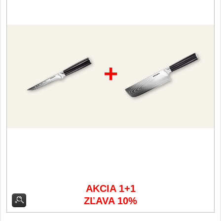
Filetovací nože
7
Nože na chleba
27
+
Vykosťovací nože
41
Steakové nože
2
Plátkovací nože
27
Porcovací nože
2
Sekáčky a speciální nože
15
AKCIA 1+1
Japonské nože
ZĽAVA 10%
57