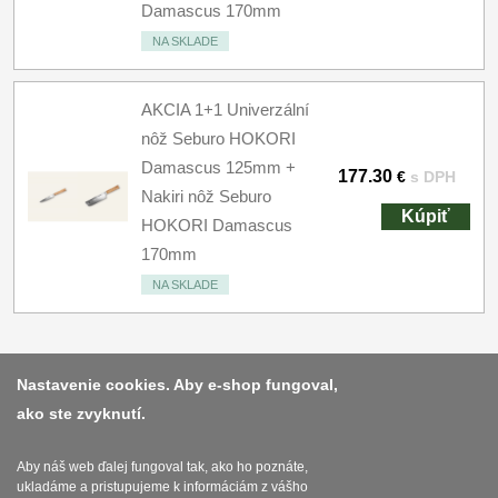
Damascus 170mm
NA SKLADE
AKCIA 1+1 Univerzální
nôž Seburo HOKORI
Damascus 125mm +
177.30
€
s DPH
Nakiri nôž Seburo
Kúpiť
HOKORI Damascus
170mm
NA SKLADE
Nastavenie cookies. Aby e-shop fungoval,
ako ste zvyknutí.
Platba a dodávka
Obchodní podmínky
Aby náš web ďalej fungoval tak, ako ho poznáte,
ukladáme a pristupujeme k informáciám z vášho