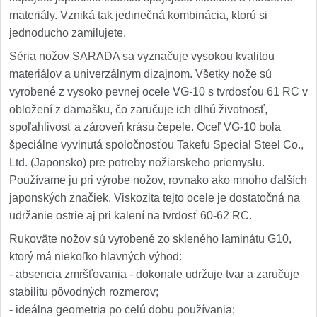
materiály. Vzniká tak jedinečná kombinácia, ktorú si
jednoducho zamilujete.
Séria nožov SARADA sa vyznačuje vysokou kvalitou
materiálov a univerzálnym dizajnom. Všetky nože sú
vyrobené z vysoko pevnej ocele VG-10 s tvrdosťou 61 RC v
obložení z damašku, čo zaručuje ich dlhú životnosť,
spoľahlivosť a zároveň krásu čepele. Oceľ VG-10 bola
špeciálne vyvinutá spoločnosťou Takefu Special Steel Co.,
Ltd. (Japonsko) pre potreby nožiarskeho priemyslu.
Používame ju pri výrobe nožov, rovnako ako mnoho ďalších
japonských značiek. Viskozita tejto ocele je dostatočná na
udržanie ostrie aj pri kalení na tvrdosť 60-62 RC.
Rukoväte nožov sú vyrobené zo skleného laminátu G10,
ktorý má niekoľko hlavných výhod:
- absencia zmršťovania - dokonale udržuje tvar a zaručuje
stabilitu pôvodných rozmerov;
- ideálna geometria po celú dobu používania;