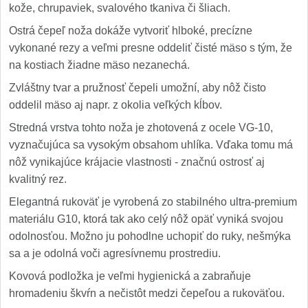
kože, chrupaviek, svalového tkaniva či šliach.
Ostrá čepeľ noža dokáže vytvoriť hlboké, precízne
vykonané rezy a veľmi presne oddeliť čisté mäso s tým, že
na kostiach žiadne mäso nezanechá.
Zvláštny tvar a pružnosť čepeli umožní, aby nôž čisto
oddelil mäso aj napr. z okolia veľkých kĺbov.
Stredná vrstva tohto noža je zhotovená z ocele VG-10,
vyznačujúca sa vysokým obsahom uhlíka. Vďaka tomu má
nôž vynikajúce krájacie vlastnosti - značnú ostrosť aj
kvalitný rez.
Elegantná rukoväť je vyrobená zo stabilného ultra-premium
materiálu G10, ktorá tak ako celý nôž opäť vyniká svojou
odolnosťou. Možno ju pohodlne uchopiť do ruky, nešmýka
sa a je odolná voči agresívnemu prostrediu.
Kovová podložka je veľmi hygienická a zabraňuje
hromadeniu škvŕn a nečistôt medzi čepeľou a rukoväťou.