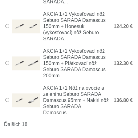
1
SARADA...
AKCIA 1+1 Vykosťovací nôž
Ostřiče nožů V-Sharp
Seburo SARADA Damascus
150mm + Honesuki
124.20 €
Brúsky na nože
9
(vykosťovací) nôž Seburo
SARADA...
Brúsne kamene
1
AKCIA 1+1 Vykosťovací nôž
Seburo SARADA Damascus
Doplnky a diely
3
150mm + Plátkovací nôž
132.30 €
Seburo SARADA Damascus
Dopredaj
200mm
11
AKCIA 1+1 Nôž na ovocie a
zeleninu Seburo SARADA
Damascus 95mm + Nakiri nôž
136.80 €
Seburo SARADA
Damascus...
Ďalších 18