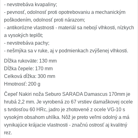
- nevstrebáva kvapaliny;
- pevnosť, odolnosť proti opotrebovaniu a mechanickým
poškodením, odolnosť proti nárazom;
- antikorózne vlastnosti - materiál sa nebojí vlhkosti, nízkych
a vysokých teplôt;
- nevstrebáva pachy;
- nešmýka sa v ruke, aj v podmienkach zvýšenej vlhkosti.
Dĺžka rukoväte: 130 mm
Dĺžka čepele: 170 mm
Celková dĺžka: 300 mm
Hmotnosť: 200 g
Čepeľ Nakiri noža Seburo SARADA Damascus 170mm je
hrubá 2,2 mm. Je vyrobená zo 67 vrstiev damaškovej ocele
s tvrdosťou 60 HRc, jadro je zhotovené z ocele VG-10 s
vysokým obsahom uhlíka. Nôž je preto veľmi odolný a má
vynikajúce krájacie vlastnosti - značnú ostrosť aj kvalitný
rez.