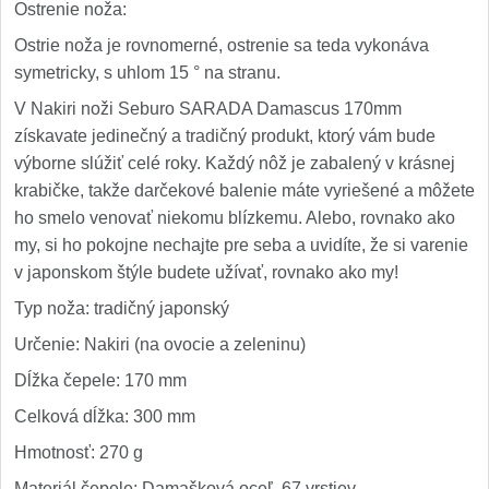
Ostrenie noža:
Ostrie noža je rovnomerné, ostrenie sa teda vykonáva
symetricky, s uhlom 15 ° na stranu.
V Nakiri noži Seburo SARADA Damascus 170mm
získavate jedinečný a tradičný produkt, ktorý vám bude
výborne slúžiť celé roky. Každý nôž je zabalený v krásnej
krabičke, takže darčekové balenie máte vyriešené a môžete
ho smelo venovať niekomu blízkemu. Alebo, rovnako ako
my, si ho pokojne nechajte pre seba a uvidíte, že si varenie
v japonskom štýle budete užívať, rovnako ako my!
Typ noža: tradičný japonský
Určenie: Nakiri (na ovocie a zeleninu)
Dĺžka čepele: 170 mm
Celková dĺžka: 300 mm
Hmotnosť: 270 g
Materiál čepele: Damašková oceľ, 67 vrstiev