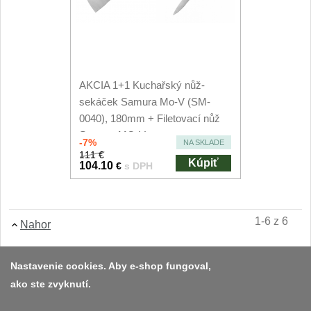
AKCIA 1+1 Kuchařský nůž-
sekáček Samura Mo-V (SM-
0040), 180mm + Filetovací nůž
Samura MO-V...
-7%
NA SKLADE
111 €
Kúpiť
104.10
€
s DPH
1-6 z 6
Nahor
Nastavenie cookies. Aby e-shop fungoval,
ako ste zvyknutí.
Platba a dodávka