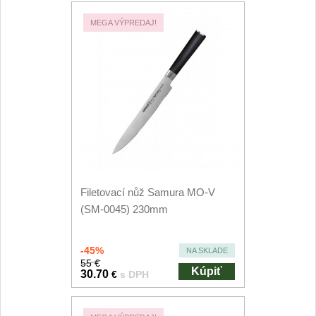
MEGA VÝPREDAJ!
Filetovací nože
7
Nože na chleba
27
Vykosťovací nože
41
Steakové nože
2
Plátkovací nože
27
Filetovací nůž Samura MO-V
Porcovací nože
2
(SM-0045) 230mm
Sekáčky a speciální nože
-45%
NA SKLADE
15
55 €
Kúpiť
30.70
€
s DPH
Japonské nože
57