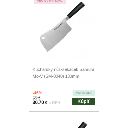
Príslušenstvo
MEGA VÝPREDAJ!
2
Zavírací nože
Vreckové
6
Taktické
3
Turistické
7
Kuchařský nůž-sekáček Samura
Speciální
4
Mo-V (SM-0040) 180mm
Nože s pevnou čepeľou
-45%
NA SKLADE
55 €
Taktické
Kúpiť
8
30.70
€
s DPH
Outdoorové
9