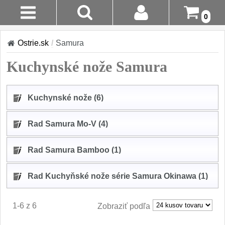
0
Stav
Akcia!
Ostrie.sk
/
Samura
Objednávky
Kuchyňské nôže
Kuchynské nože Samura
Prihlásenie
Sady nožov
9
Registrácia
Kuchynské nože (6)
Kuchařské nože
30
Doručenie
Rad Samura Mo-V (4)
A Platba
Univerzálny nože
50
Rad Samura Bamboo (1)
Vrátenie Do
Nože na ovoce a
zeleninu
14 Dní
43
Rad Kuchyňské nože série Samura Okinawa (1)
Santoku nože
Reklamácia
46
1-6 z 6
Zobraziť podľa
Nože NAKIRI
Kontakty
17