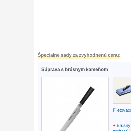
Špecialne sady za zvyhodnenú cenu:
Súprava s brúsnym kameňom
Filetova
+
Brúsny