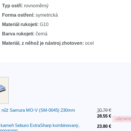
Typ ostří:
rovnoměrný
Forma ostření:
symetrická
Materiál rukojeti:
G10
Barva rukojeti:
černá
Materiál, z něhož je nástroj zhotoven:
ocel
cí nůž Samura MO-V (SM-0045) 230mm
30.70 €
28.55 €
UŠETRÍT
 kameň Seburo ExtraSharp kombinovaný,
23.80 €