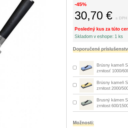
-45%
30,70 €
s DPH
Posledný kus za túto ce
Skladom v eshope:
1 ks
Doporučené príslušenstv
Brúsny kameň S
zrnitosť 1000/60
Brúsny kameň S
zrnitost 2000/50
Brusný kámen S
zrnitost 600/150
Možnosti: