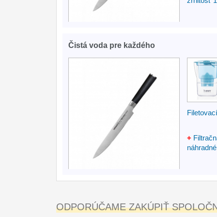
zrnitosť 
Čistá voda pre každého
Filetova
+
Filtrač
náhradné f
ODPORÚČAME ZAKÚPIŤ SPOLOČNE