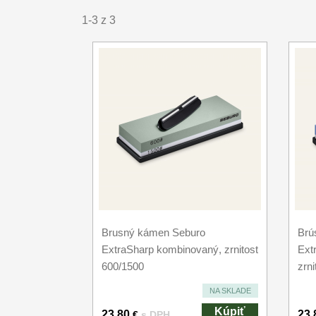
1-3 z 3
Brusný kámen Seburo
Brú
ExtraSharp kombinovaný, zrnitost
Ext
600/1500
zrn
NA SKLADE
Kúpiť
23.80
23.
€
s DPH