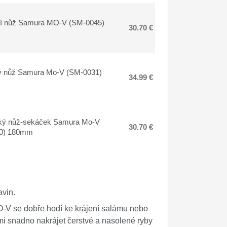
cí nůž Samura MO-V (SM-0045)
30.70 €
ý nůž Samura Mo-V (SM-0031)
34.99 €
ký nůž-sekáček Samura Mo-V
30.70 €
0) 180mm
avin.
O-V se dobře hodí ke krájení salámu nebo
lmi snadno nakrájet čerstvé a nasolené ryby