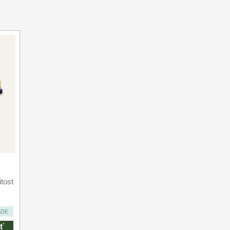
tost
ADE
ť