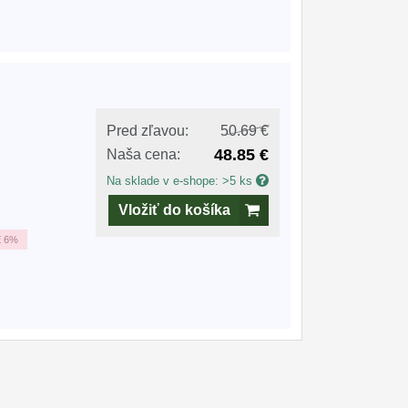
Pred zľavou:
50.69 €
48.85 €
Naša cena:
Na sklade v e-shope: >5 ks
Vložiť do košíka
E
6%