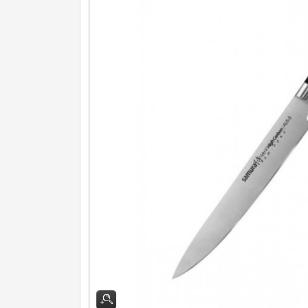
Nože na ovoce a zeleninu
43
Santoku nože
46
Nože NAKIRI
17
Filetovací nože
7
Nože na chleba
27
Vykosťovací nože
41
Steakové nože
2
Plátkovací nože
27
Porcovací nože
2
Sekáčky a speciální nože
15
Japonské nože
57