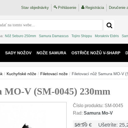
Stav objednávky
Prihlásenie
Registrácia
Doručenie a
sa:
Nôž Seburo 250mm
Samura Damascus
Tojiro Shippu
Morakniv Eldris
Sam
SADY NOŽOV
NOŽE SAMURA
OSTŘIČE NOŽŮ V-SHARP
 KAIJU
sk
/
Kuchyňské nôže
/
Filetovací nože
/
Filetovací nůž Samura MO-V
ra MO-V (SM-0045) 230mm
Číslo produktu:
SM-0045
Rad:
Samura Mo-V
55.99 €
Ušetríte: 25,