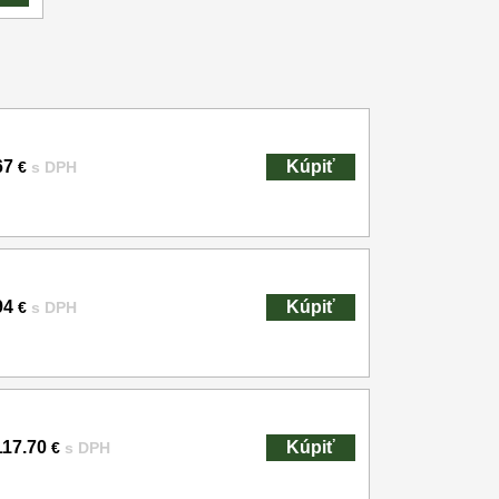
67
Kúpiť
€
s DPH
94
Kúpiť
€
s DPH
117.70
Kúpiť
€
s DPH