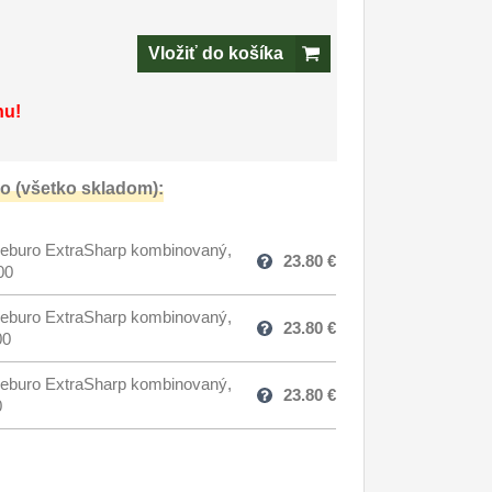
Vložiť do košíka
nu!
o (všetko skladom):
eburo ExtraSharp kombinovaný,
23.80
€
00
eburo ExtraSharp kombinovaný,
23.80
€
00
eburo ExtraSharp kombinovaný,
23.80
€
0