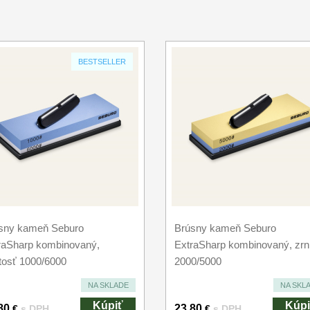
BESTSELLER
sny kameň Seburo
Brúsny kameň Seburo
raSharp kombinovaný,
ExtraSharp kombinovaný, zrni
itosť 1000/6000
2000/5000
NA SKLADE
NA SKL
Kúpiť
Kúpi
80
23.80
€
s DPH
€
s DPH