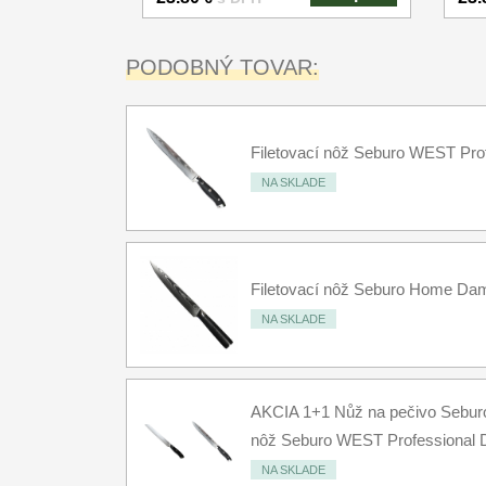
PODOBNÝ TOVAR:
Filetovací nôž Seburo WEST Pr
NA SKLADE
Filetovací nôž Seburo Home D
NA SKLADE
AKCIA 1+1 Nůž na pečivo Sebur
nôž Seburo WEST Professiona
NA SKLADE