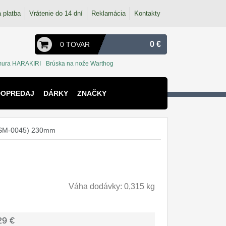
 platba
Vrátenie do 14 dní
Reklamácia
Kontakty
0 €
0 TOVAR
ura HARAKIRI
Brúska na nože Warthog
DOPREDAJ
DÁRKY
ZNAČKY
 (SM-0045) 230mm
Váha dodávky: 0,315 kg
29 €