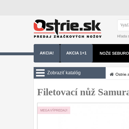
Hľada 
AKCIA!
AKCIA 1+1
NOŽE SEBURO
NOŽE SAMURA
Zobraziť katalóg
Ostrie.
Kuchyňské nôže
Filetovací nůž Samu
Sady nožov
9
Kuchařské nože
30
MEGA VÝPREDAJ!
Univerzálny nože
50