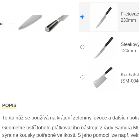
Filetova
230mm
Steakov
120mm
Kuchařs
(SM-004
POPIS
Tento nůž se používá na krájení zeleniny, ovoce a dalších potr
Geometrie ostří tohoto plátkovacího nástroje z řady Samura M
sýra na kousky potřebné velikosti. S jeho pomocí lze např. ve