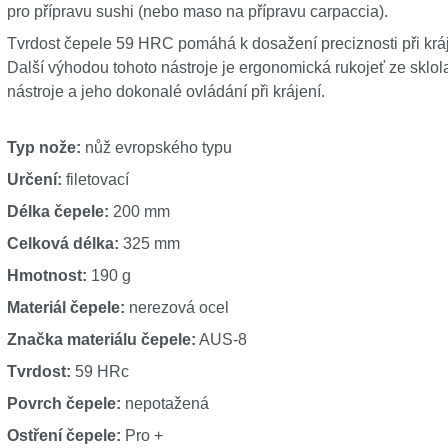
pro přípravu sushi (nebo maso na přípravu carpaccia).
Tvrdost čepele 59 HRC pomáhá k dosažení preciznosti při kráj
Další výhodou tohoto nástroje je ergonomická rukojeť ze skl
nástroje a jeho dokonalé ovládání při krájení.
Typ nože:
nůž evropského typu
Určení:
filetovací
Délka čepele:
200 mm
Celková délka:
325 mm
Hmotnost:
190 g
Materiál čepele:
nerezová ocel
Značka materiálu čepele:
AUS-8
Tvrdost:
59 HRc
Povrch čepele:
nepotažená
Ostření čepele:
Pro +