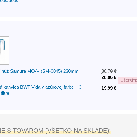
1000/6000
cí nůž Samura MO-V (SM-0045) 230mm
30.70 €
28.86 €
UŠETRÍT
ná kanvica BWT Vida v azúrovej farbe + 3
19.99 €
iltre
 S TOVAROM (VŠETKO NA SKLADE):