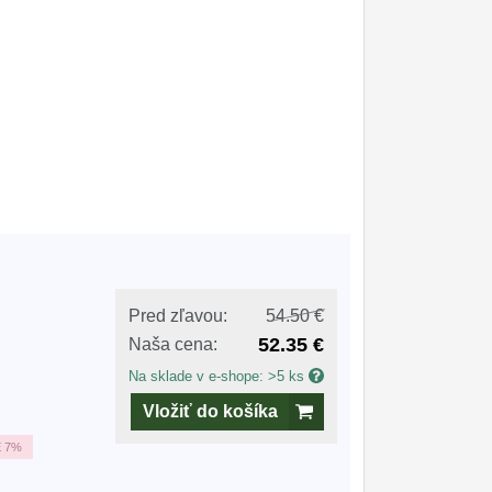
Pred zľavou:
54.50 €
52.35 €
Naša cena:
Na sklade v e-shope: >5 ks
Vložiť do košíka
E
7%