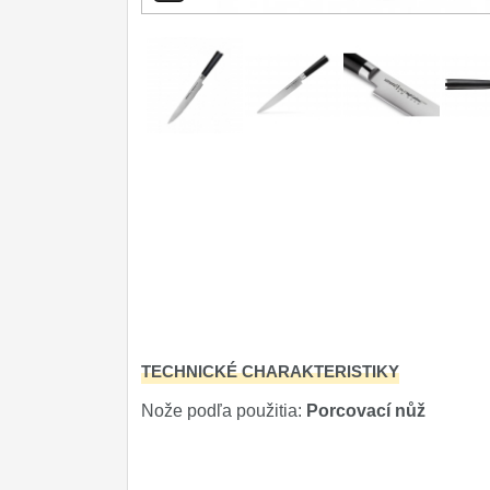
Príslušenstvo
2
Zavírací nože
Nože s pevnou čepeľou
Špeciálne nože
Ostrenie nožov
Nože SEBURO
Nože Tojiro
Nože Samura
TECHNICKÉ CHARAKTERISTIKY
Ostřiče nožů V-Sharp
Nože podľa použitia:
Porcovací nůž
Dopredaj
11