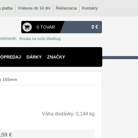
 platba
Vrátenie do 14 dní
Reklamácia
Kontakty
0 €
0 TOVAR
HARAKIRI
Brúska na nože Warthog
DOPREDAJ
DÁRKY
ZNAČKY
en 165mm
Váha dodávky: 0,144 kg
,59 €