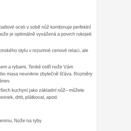
ltové oceli v sobě nůž kombinuje perfektní
nože je optimálně vyvážená a povrch rukojeti
onského stylu v rozumné cenové relaci, ale
sem a rybami. Tenké ostří nože Vám
 nebo masa neunikne zbytečně šťáva. Rozměry
ánev.
všech kuchyní jako základní nůž– můžete
česnek, drtit, plátkovat, apod.
leninu, Nože na ryby