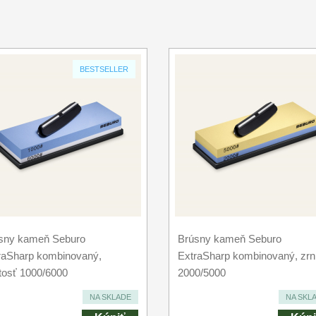
BESTSELLER
sny kameň Seburo
Brúsny kameň Seburo
raSharp kombinovaný,
ExtraSharp kombinovaný, zrni
itosť 1000/6000
2000/5000
NA SKLADE
NA SKL