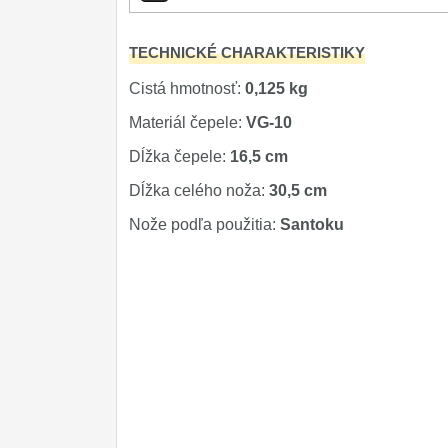
Príslušenstvo
2
TECHNICKÉ CHARAKTERISTIKY
Zavírací nože
Cistá hmotnosť:
0,125 kg
Nože s pevnou čepeľou
Materiál čepele:
VG-10
Dĺžka čepele:
16,5 cm
Špeciálne nože
Dĺžka celého noža:
30,5 cm
Ostrenie nožov
Nože podľa použitia:
Santoku
Nože SEBURO
Nože Tojiro
Nože Samura
Ostřiče nožů V-Sharp
Dopredaj
11