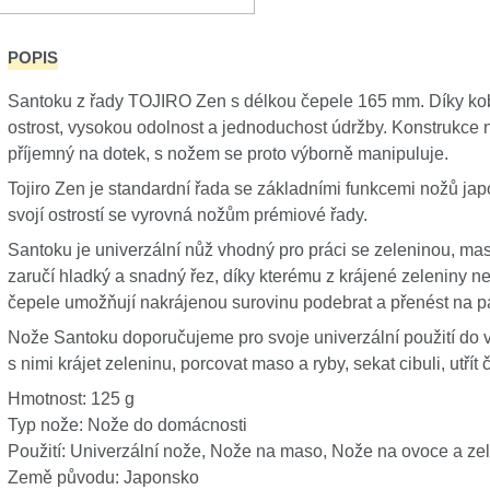
POPIS
Santoku z řady TOJIRO Zen s délkou čepele 165 mm. Díky koba
ostrost, vysokou odolnost a jednoduchost údržby. Konstrukce 
příjemný na dotek, s nožem se proto výborně manipuluje.
Tojiro Zen je standardní řada se základními funkcemi nožů jap
svojí ostrostí se vyrovná nožům prémiové řady.
Santoku je univerzální nůž vhodný pro práci se zeleninou, ma
zaručí hladký a snadný řez, díky kterému z krájené zeleniny
čepele umožňují nakrájenou surovinu podebrat a přenést na p
Nože Santoku doporučujeme pro svoje univerzální použití do 
s nimi krájet zeleninu, porcovat maso a ryby, sekat cibuli, utřít 
Hmotnost: 125 g
Typ nože: Nože do domácnosti
Použití: Univerzální nože, Nože na maso, Nože na ovoce a ze
Země původu: Japonsko