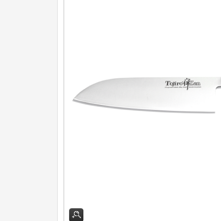
Nože na ovoce a zeleninu
43
Santoku nože
46
Nože NAKIRI
17
Filetovací nože
7
Nože na chleba
27
Vykosťovací nože
41
Steakové nože
2
Plátkovací nože
27
Porcovací nože
2
Sekáčky a speciální nože
15
Japonské nože
57