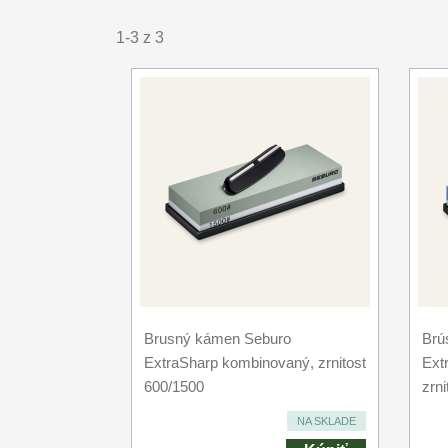
1-3 z 3
Brusný kámen Seburo
Brú
ExtraSharp kombinovaný, zrnitost
Ext
600/1500
zrn
NA SKLADE