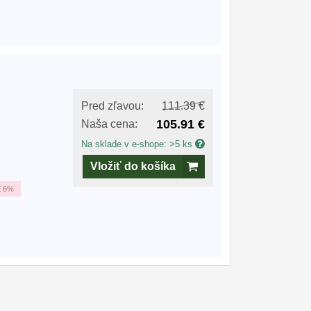
Pred zľavou:
111.39 €
105.91 €
Naša cena:
Na sklade v e-shope: >5 ks
Vložiť do košíka
E
6%