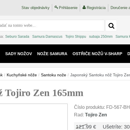
Stav objednávky
Prihlásenie
Registrácia
Doručenie a
sa:
Seburo Sarada
Samura Damascus
Tojiro Shippu
subaja 250mm
Samura 
SADY NOŽOV
NOŽE SAMURA
OSTŘIČE NOŽŮ V-SHARP
 KAIJU
sk
/
Kuchyňské nôže
/
Santoku nože
/
Japonský Santoku nôž Tojiro Z
ž Tojiro Zen 165mm
Číslo produktu:
FD-567-BH
Rad:
Tojiro Zen
121.99 €
Ušetríte: 30