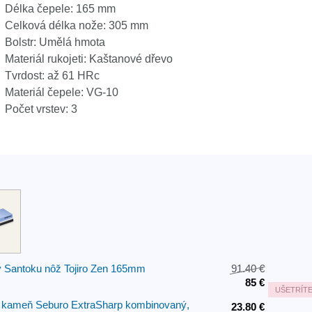
Délka čepele: 165 mm
Celková délka nože: 305 mm
Bolstr: Umělá hmota
Materiál rukojeti: Kaštanové dřevo
Tvrdost: až 61 HRc
Materiál čepele: VG-10
Počet vrstev: 3
 Santoku nôž Tojiro Zen 165mm
91.40 €
85 €
UŠETRÍT
 kameň Seburo ExtraSharp kombinovaný,
23.80 €