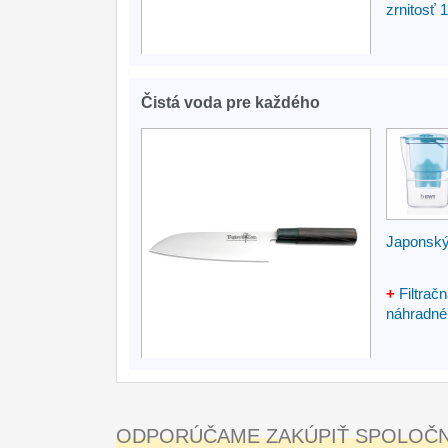
zrnitosť 
Čistá voda pre každého
Japonský
+
Filtrač
náhradné f
ODPORÚČAME ZAKÚPIŤ SPOLOČNE