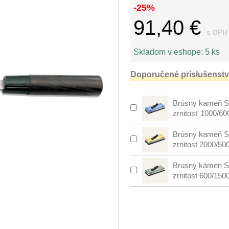
-25%
91,40 €
s DPH
Skladom v eshope:
5 ks
Doporučené príslušenstv
Brúsny kameň S
zrnitosť 1000/60
Brúsny kameň S
zrnitost 2000/50
Brusný kámen S
zrnitost 600/150