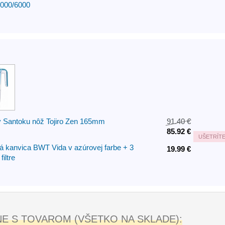
1000/6000
 Santoku nôž Tojiro Zen 165mm
91.40 €
85.92 €
UŠETRÍT
ná kanvica BWT Vida v azúrovej farbe + 3
19.99 €
iltre
 S TOVAROM (VŠETKO NA SKLADE):