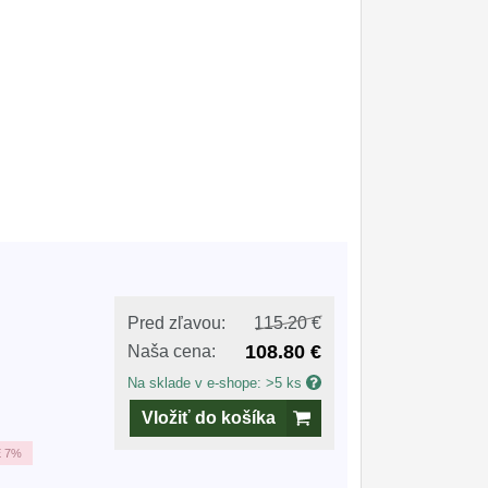
Pred zľavou:
115.20 €
108.80 €
Naša cena:
Na sklade v e-shope: >5 ks
Vložiť do košíka
E
7%