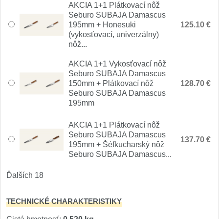
1
AKCIA 1+1 Plátkovací nôž
Seburo SUBAJA Damascus
Ostřiče nožů V-Sharp
195mm + Honesuki
125.10 €
(vykosťovací, univerzálny)
nôž...
Brúsky na nože
12
AKCIA 1+1 Vykosťovací nôž
Brúsne kamene
Seburo SUBAJA Damascus
1
150mm + Plátkovací nôž
128.70 €
Seburo SUBAJA Damascus
Doplnky a diely
5
195mm
Dopredaj
11
AKCIA 1+1 Plátkovací nôž
Seburo SUBAJA Damascus
137.70 €
195mm + Šéfkucharský nôž
Seburo SUBAJA Damascus...
Ďalších 18
TECHNICKÉ CHARAKTERISTIKY