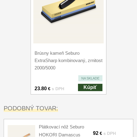
Brúsny kameň Seburo
ExtraSharp kombinovaný, zrnitost
2000/5000
NA SKLADE
Kúpiť
23.80
€
s DPH
PODOBNÝ TOVAR:
Plátkovací nôž Seburo
92
€
s DPH
HOKORI Damascus