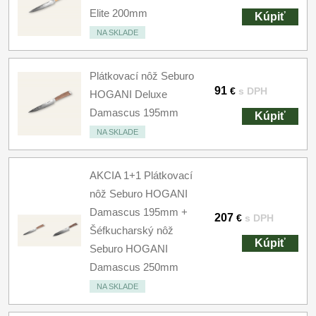
Elite 200mm
Kúpiť
NA SKLADE
Plátkovací nôž Seburo
91
€
s DPH
HOGANI Deluxe
Damascus 195mm
Kúpiť
NA SKLADE
AKCIA 1+1 Plátkovací
nôž Seburo HOGANI
Damascus 195mm +
207
€
s DPH
Šéfkucharský nôž
Kúpiť
Seburo HOGANI
Damascus 250mm
NA SKLADE