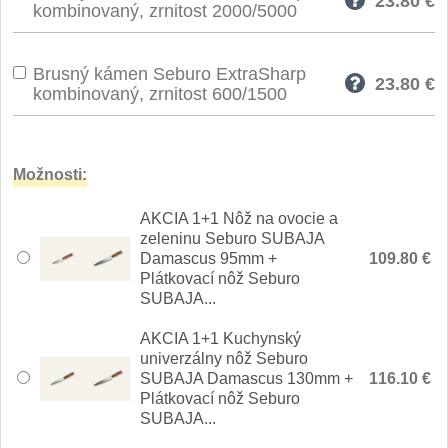
Nože Seburo SUBAJA
23.80
€
92
kombinovaný, zrnitost 2000/5000
Nože Seburo HOKORI
37
Brusný kámen Seburo ExtraSharp
23.80
€
kombinovaný, zrnitost 600/1500
Nože Seburo HOGANI
20
Nože Seburo WEST
21
Možnosti:
Nože Tojiro
AKCIA 1+1 Nôž na ovocie a
zeleninu Seburo SUBAJA
Nože Tojiro Shippu
2
Damascus 95mm +
109.80 €
Plátkovací nôž Seburo
Nože Tojiro Zen
SUBAJA...
1
AKCIA 1+1 Kuchynský
Nože Samura
univerzálny nôž Seburo
SUBAJA Damascus 130mm +
116.10 €
Nože Samura MO-V
Plátkovací nôž Seburo
4
SUBAJA...
Nože Samura Bamboo