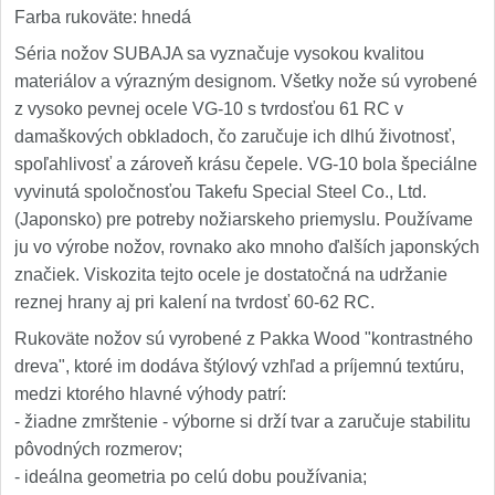
Farba rukoväte: hnedá
Séria nožov SUBAJA sa vyznačuje vysokou kvalitou
materiálov a výrazným designom. Všetky nože sú vyrobené
z vysoko pevnej ocele VG-10 s tvrdosťou 61 RC v
damaškových obkladoch, čo zaručuje ich dlhú životnosť,
spoľahlivosť a zároveň krásu čepele. VG-10 bola špeciálne
vyvinutá spoločnosťou Takefu Special Steel Co., Ltd.
(Japonsko) pre potreby nožiarskeho priemyslu. Používame
ju vo výrobe nožov, rovnako ako mnoho ďalších japonských
značiek. Viskozita tejto ocele je dostatočná na udržanie
reznej hrany aj pri kalení na tvrdosť 60-62 RC.
Rukoväte nožov sú vyrobené z Pakka Wood "kontrastného
dreva", ktoré im dodáva štýlový vzhľad a príjemnú textúru,
medzi ktorého hlavné výhody patrí:
- žiadne zmrštenie - výborne si drží tvar a zaručuje stabilitu
pôvodných rozmerov;
- ideálna geometria po celú dobu používania;