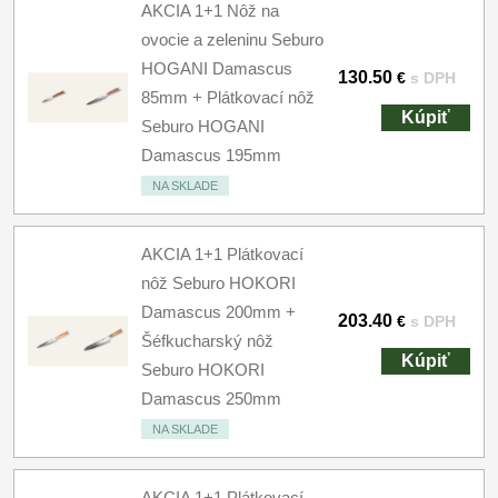
AKCIA 1+1 Nôž na
ovocie a zeleninu Seburo
HOGANI Damascus
130.50
€
s DPH
85mm + Plátkovací nôž
Kúpiť
Seburo HOGANI
Damascus 195mm
NA SKLADE
AKCIA 1+1 Plátkovací
nôž Seburo HOKORI
Damascus 200mm +
203.40
€
s DPH
Šéfkucharský nôž
Kúpiť
Seburo HOKORI
Damascus 250mm
NA SKLADE
AKCIA 1+1 Plátkovací