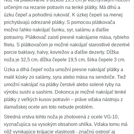
určeným na rezanie potravín na tenké plátky. Má dlhú a
úzku čepeľ a pohodlnú rukoväť. K úzkej čepeli sa menej
prichytávajú odrezané plátky. S pomocou plátkovača
možno ľahko nakrájať šunku, syr, salámu a ďalšie
potraviny. Plátkovač zaistí presné nakrájanie mäsa, rybieho
filetu. S plátkovačom je možné nakrájať starostlivé dezertné
porcie baklavy, halvy, kovrežov a ďalšie dezerty. Dĺžka
noža je 32,5 cm, dĺžka čepele 19,5 cm, šírka čepele 3 cm.
Úzka a dlhá čepeľ noža umožní presne nakrájať plátky a
malé kúsky zo salámy, syra alebo mäsa na sendviče. Tiež
umožní nakrájať na plátky čerstvé alebo solené ryby na
výrobu sushi a sashimi. Dokonca je možné nakrájať tenké
plátky z veľkých kusov potravín – práve vďaka nástroju z
damašskej ocele ani toto nebude problém.
Stredná vrstva tohto noža je zhotovená z ocele VG-10,
vyznačujúca sa vysokým obsahom uhlíka. Vďaka tomu má
nôž vynikajúce krájacie vlastnosti - značnú ostrosť aj