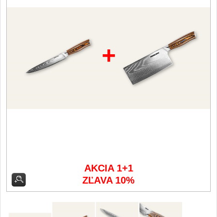
Filetovací nože
7
Nože na chleba
+
27
Vykosťovací nože
41
Steakové nože
2
Plátkovací nože
27
Porcovací nože
2
Sekáčky a speciální nože
AKCIA 1+1
15
ZĽAVA 10%
Japonské nože
57