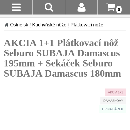
0
Stav
Akcia!
Ostrie.sk
/
Kuchyňské nôže
/
Plátkovací nože
Objednávky
Kuchyňské nôže
AKCIA 1+1 Plátkovací nôž
Prihlásenie
Sady nožov
Seburo SUBAJA Damascus
9
Registrácia
195mm + Sekáček Seburo
Kuchařské nože
30
SUBAJA Damascus 180mm
Doručenie
A Platba
Univerzálny nože
50
Vrátenie Do
Nože na ovoce a
AKCIA 1+1
zeleninu
14 Dní
43
DAMAŠKOVÝ
TIP NA DÁREK
Santoku nože
Reklamácia
46
Nože NAKIRI
Kontakty
17