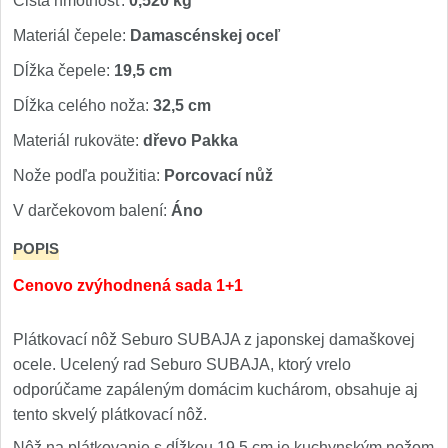
Cistá hmotnosť:
0,520 kg
Materiál čepele:
Damascénskej oceľ
Dĺžka čepele:
19,5 cm
Dĺžka celého noža:
32,5 cm
Materiál rukoväte:
dřevo Pakka
Nože podľa použitia:
Porcovací nůž
V darčekovom balení:
Áno
POPIS
Cenovo zvýhodnená sada 1+1
Plátkovací nôž Seburo SUBAJA z japonskej damaškovej
ocele. Ucelený rad Seburo SUBAJA, ktorý vrelo
odporúčame zapáleným domácim kuchárom, obsahuje aj
tento skvelý plátkovací nôž.
Nôž na plátkovanie s dĺžkou 19,5 cm je kuchynským nožom