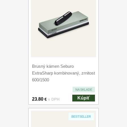
Brusný kámen Seburo
ExtraSharp kombinovaný, zrnitost
600/1500
NA SKLADE
Kúpiť
23.80
€
s DPH
BESTSELLER