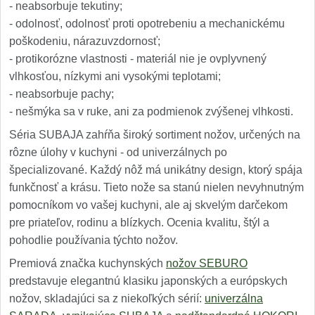
- neabsorbuje tekutiny;
- odolnosť, odolnosť proti opotrebeniu a mechanickému
poškodeniu, nárazuvzdornosť;
- protikorózne vlastnosti - materiál nie je ovplyvnený
vlhkosťou, nízkymi ani vysokými teplotami;
- neabsorbuje pachy;
- nešmýka sa v ruke, ani za podmienok zvýšenej vlhkosti.
Séria SUBAJA zahŕňa široký sortiment nožov, určených na
rôzne úlohy v kuchyni - od univerzálnych po
špecializované. Každý nôž má unikátny design, ktorý spája
funkčnosť a krásu. Tieto nože sa stanú nielen nevyhnutným
pomocníkom vo vašej kuchyni, ale aj skvelým darčekom
pre priateľov, rodinu a blízkych. Ocenia kvalitu, štýl a
pohodlie používania týchto nožov.
Premiová značka kuchynských
nožov SEBURO
predstavuje elegantnú klasiku japonských a európskych
nožov, skladajúci sa z niekoľkých sérií:
univerzálna