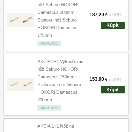
nôž Seburo HOKORI
Damascus 200mm +
187.20
€
s DPH
Santoku nôž Seburo
Kúpiť
HOKORI Damascus
175mm
NA SKLADE
AKCIA 1+1 Vykosťovací
nůž Seburo HOKORI
Damascus 150mm +
153.90
€
s DPH
Plátkovací nôž Seburo
Kúpiť
HOKORI Damascus
200mm
NA SKLADE
AKCIA 1+1 Nôž na