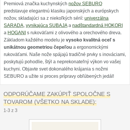
Premiová značka kuchynských
nožov SEBURO
predstavuje elegantnú klasiku japonských a európskych
nožov, skladajúci sa z niekoľkých sérií:
univerzálna
SARADA
,
vynikajúca SUBAJA
a
nadštandardná HOKORI
a
HOGANI
s rukoväťami z olivového a orechového dreva.
Základom každého modelu je
vysoko kvalitná oceľ s
unikátnou geometriou čepeľou
a ergonomickými
rukoväťami. Naše nože spájajú tradičné prvky s inováciami,
poskytujú pohodlie, štýl a neprekonateľný výkon vo vašej
kuchyni. Objavte svet dokonalého krájania s nožmi
SEBURO a užite si proces prípravy obľúbených jedál!
ODPORÚČAME ZAKÚPIŤ SPOLOČNE S
TOVAROM (VŠETKO NA SKLADE):
1-3 z 3