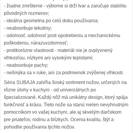
- žiadne zmrštenie - výborne si drží tvar a zaručuje stabilitu
pôvodných rozmerov;
- ideálna geometria po celú dobu používania;
- neabsorbuje tekutiny;
- odolnosť, odolnosť proti opotrebeniu a mechanickému
poškodeniu, nárazuvzdornosť;
- protikorózne vlastnosti - materiál nie je ovplyvnený
vlhkosťou, nízkymi ani vysokými teplotami;
- neabsorbuje pachy;
- nešmýka sa v ruke, ani za podmienok zvýšenej vlhkosti.
Séria SUBAJA zahŕňa široký sortiment nožov, určených na
rôzne úlohy v kuchyni - od univerzálnych po
špecializované. Každý nôž má unikátny design, ktorý spája
funkčnosť a krásu. Tieto nože sa stanú nielen nevyhnutným
pomocníkom vo vašej kuchyni, ale aj skvelým darčekom
pre priateľov, rodinu a blízkych. Ocenia kvalitu, štýl a
pohodlie používania týchto nožov.