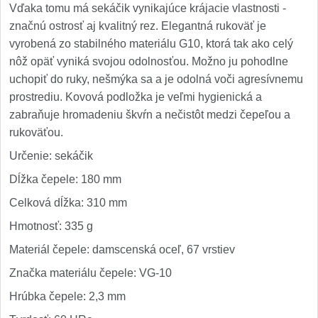
Vďaka tomu má sekáčik vynikajúce krájacie vlastnosti -
značnú ostrosť aj kvalitný rez. Elegantná rukoväť je
vyrobená zo stabilného materiálu G10, ktorá tak ako celý
nôž opäť vyniká svojou odolnosťou. Možno ju pohodlne
uchopiť do ruky, nešmýka sa a je odolná voči agresívnemu
prostrediu. Kovová podložka je veľmi hygienická a
zabraňuje hromadeniu škvŕn a nečistôt medzi čepeľou a
rukoväťou.
Určenie: sekáčik
Dĺžka čepele: 180 mm
Celková dĺžka: 310 mm
Hmotnosť: 335 g
Materiál čepele: damscenská oceľ, 67 vrstiev
Značka materiálu čepele: VG-10
Hrúbka čepele: 2,3 mm