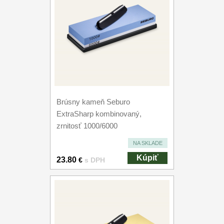
Brúsny kameň Seburo
ExtraSharp kombinovaný,
zrnitosť 1000/6000
NA SKLADE
Kúpiť
23.80
€
s DPH