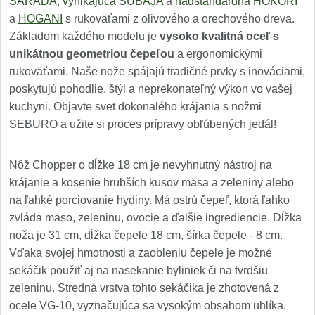
SARADA
,
vynikajúca SUBAJA
a
nadštandardná HOKORI
a
HOGANI
s rukoväťami z olivového a orechového dreva.
Základom každého modelu je
vysoko kvalitná oceľ s
unikátnou geometriou čepeľou
a ergonomickými
rukoväťami. Naše nože spájajú tradičné prvky s inováciami,
poskytujú pohodlie, štýl a neprekonateľný výkon vo vašej
kuchyni. Objavte svet dokonalého krájania s nožmi
SEBURO a užite si proces prípravy obľúbených jedál!
Nôž Chopper o dĺžke 18 cm je nevyhnutný nástroj na
krájanie a kosenie hrubších kusov mäsa a zeleniny alebo
na ľahké porciovanie hydiny. Má ostrú čepeľ, ktorá ľahko
zvláda mäso, zeleninu, ovocie a ďalšie ingrediencie. Dĺžka
noža je 31 cm, dĺžka čepele 18 cm, šírka čepele - 8 cm.
Vďaka svojej hmotnosti a zaobleniu čepele je možné
sekáčik použiť aj na nasekanie byliniek či na tvrdšiu
zeleninu. Stredná vrstva tohto sekáčika je zhotovená z
ocele VG-10, vyznačujúca sa vysokým obsahom uhlíka.