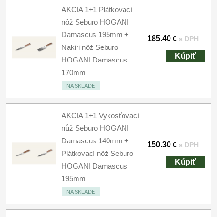
AKCIA 1+1 Plátkovací
nôž Seburo HOGANI
Damascus 195mm +
185.40
€
s DPH
Nakiri nôž Seburo
Kúpiť
HOGANI Damascus
170mm
NA SKLADE
AKCIA 1+1 Vykosťovací
nůž Seburo HOGANI
Damascus 140mm +
150.30
€
s DPH
Plátkovací nôž Seburo
Kúpiť
HOGANI Damascus
195mm
NA SKLADE