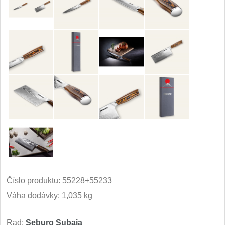
Príslušenstvo
2
Zavírací nože
Vreckové
6
Taktické
3
Turistické
7
Speciální
4
Nože s pevnou čepeľou
Taktické
8
Číslo produktu:
55228+55233
Váha dodávky: 1,035 kg
Outdoorové
10
Rad:
Seburo Subaja