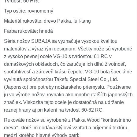
Tvrdosť: 60 HRc
Typ ostrie: rovnomerný
Materiál rukoväte: drevo Pakka, full-tang
Farba rukoväte: hnedá
Séria nožov SUBAJA sa vyznačuje vysokou kvalitou
materiálov a výrazným designom. Všetky nože sú vyrobené
z vysoko pevnej ocele VG-10 s tvrdosťou 61 RC v
damaškových obkladoch, čo zaručuje ich dlhú životnosť,
spoľahlivosť a zároveň krásu čepele. VG-10 bola špeciálne
vyvinutá spoločnosťou Takefu Special Steel Co., Ltd.
(Japonsko) pre potreby nožiarskeho priemyslu. Používame
ju vo výrobe nožov, rovnako ako mnoho ďalších japonských
značiek. Viskozita tejto ocele je dostatočná na udržanie
reznej hrany aj pri kalení na tvrdosť 60-62 RC.
Rukoväte nožov sú vyrobené z Pakka Wood "kontrastného
dreva", ktoré im dodáva štýlový vzhľad a príjemnú textúru,
medzi ktorého hlavné výhody patrí: