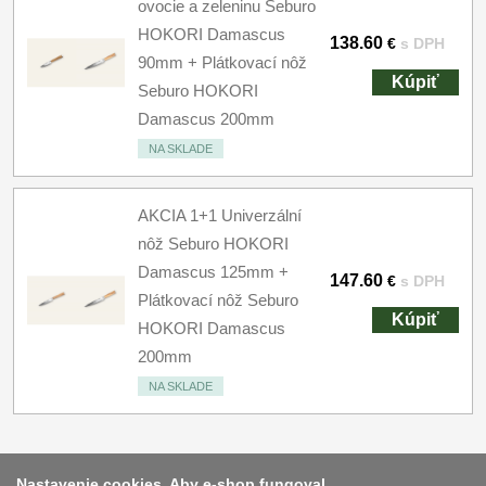
ovocie a zeleninu Seburo
HOKORI Damascus
138.60
€
s DPH
90mm + Plátkovací nôž
Kúpiť
Seburo HOKORI
Damascus 200mm
NA SKLADE
AKCIA 1+1 Univerzální
nôž Seburo HOKORI
Damascus 125mm +
147.60
€
s DPH
Plátkovací nôž Seburo
Kúpiť
HOKORI Damascus
200mm
NA SKLADE
Nastavenie cookies. Aby e-shop fungoval,