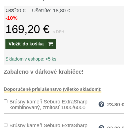
Špeciálne nože
188.00 €
Ušetríte: 18,80 €
Vrhacie
12
-10%
169,20 €
Záchranárske
4
s DPH
Ostrenie nožov
Vložiť do košíka
Ostřiče nožů
Skladom v eshope:
>5 ks
8
Brusné kameny
Zabaleno v dárkové krabičce!
3
Doplňky a díly
4
Doporučené príslušenstvo (všetko skladom):
Nože SEBURO
Brúsny kameň Seburo ExtraSharp
23.80
€
kombinovaný, zrnitosť 1000/6000
Nože Seburo SARADA
93
Brúsny kameň Seburo ExtraSharp