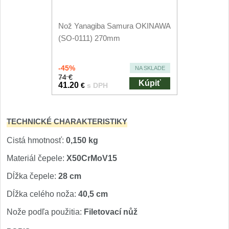
Nože Seburo SUBAJA
92
Nože Seburo HOKORI
Nož Yanagiba Samura OKINAWA
37
(SO-0111) 270mm
Nože Seburo HOGANI
20
-45%
NA SKLADE
Nože Seburo WEST
74 €
21
Kúpiť
41.20
€
s DPH
Nože Tojiro
TECHNICKÉ CHARAKTERISTIKY
Nože Tojiro Shippu
2
Cistá hmotnosť:
0,150 kg
Nože Tojiro Zen
1
Materiál čepele:
X50CrMoV15
Dĺžka čepele:
28 cm
Nože Samura
Dĺžka celého noža:
40,5 cm
Nože Samura MO-V
4
Nože podľa použitia:
Filetovací nůž
Nože Samura Bamboo