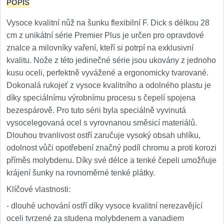
1
POPIS
Vysoce kvalitní nůž na šunku flexibilní F. Dick s délkou 28
Ostřiče nožů V-Sharp
cm z unikátní série Premier Plus je určen pro opravdové
Brúsky na nože
znalce a milovníky vaření, kteří si potrpí na exklusivní
9
kvalitu. Nože z této jedinečné série jsou ukovány z jednoho
Brúsne kamene
kusu oceli, perfektně vyvážené a ergonomicky tvarované.
1
Dokonalá rukojeť z vysoce kvalitního a odolného plastu je
Doplnky a diely
díky speciálnímu výrobnímu procesu s čepelí spojena
3
bezespárově. Pro tuto sérii byla speciálně vyvinutá
Dopredaj
vysocelegovaná ocel s vyrovnanou směsicí materiálů.
11
Dlouhou trvanlivost ostří zaručuje vysoký obsah uhlíku,
odolnost vůči opotřebení značný podíl chromu a proti korozi
příměs molybdenu. Díky své délce a tenké čepeli umožňuje
krájení šunky na rovnoměrné tenké plátky.
Klíčové vlastnosti:
- dlouhé uchování ostří díky vysoce kvalitní nerezavějící
oceli tvrzené za studena molybdenem a vanadiem