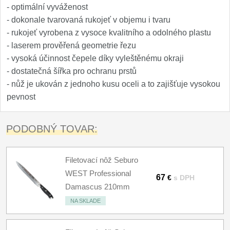
- optimální vyváženost
- dokonale tvarovaná rukojeť v objemu i tvaru
- rukojeť vyrobena z vysoce kvalitního a odolného plastu
- laserem prověřená geometrie řezu
- vysoká účinnost čepele díky vyleštěnému okraji
- dostatečná šířka pro ochranu prstů
- nůž je ukován z jednoho kusu oceli a to zajišťuje vysokou
pevnost
PODOBNÝ TOVAR:
Filetovací nôž Seburo
WEST Professional
67
€
s DPH
Damascus 210mm
NA SKLADE