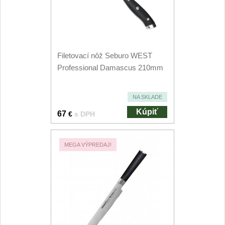
Príslušenstvo
2
Zavírací nože
Vreckové
6
Filetovací nôž Seburo WEST
Professional Damascus 210mm
Taktické
3
NA SKLADE
Turistické
7
Kúpiť
67
€
s DPH
Speciální
4
MEGA VÝPREDAJ!
Nože s pevnou čepeľou
Taktické
8
Outdoorové
10