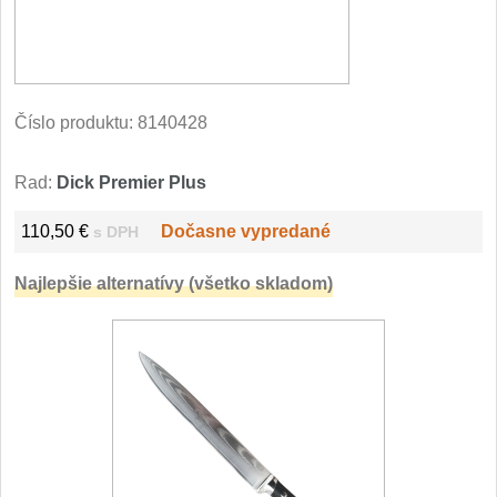
Filetovací nože
7
Nože na chleba
27
Číslo produktu:
8140428
Vykosťovací nože
41
Rad:
Dick Premier Plus
Steakové nože
2
110,50 €
Dočasne vypredané
s DPH
Plátkovací nože
27
Najlepšie alternatívy (všetko skladom)
Porcovací nože
2
Sekáčky a speciální nože
15
Japonské nože
57