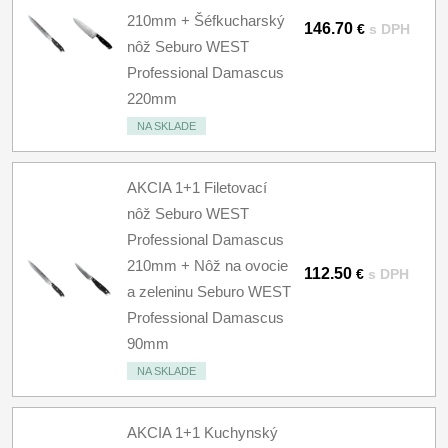
210mm + Šéfkucharský
146.70
€
s DPH
nôž Seburo WEST
Professional Damascus
220mm
NA SKLADE
AKCIA 1+1 Filetovací
nôž Seburo WEST
Professional Damascus
210mm + Nôž na ovocie
112.50
€
s DPH
a zeleninu Seburo WEST
Professional Damascus
90mm
NA SKLADE
AKCIA 1+1 Kuchynský