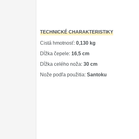
Príslušenstvo
2
Zavírací nože
TECHNICKÉ CHARAKTERISTIKY
Nože s pevnou čepeľou
Cistá hmotnosť:
0,130 kg
Špeciálne nože
Dĺžka čepele:
16,5 cm
Ostrenie nožov
Dĺžka celého noža:
30 cm
Nože SEBURO
Nože podľa použitia:
Santoku
Nože Tojiro
Nože Samura
Ostřiče nožů V-Sharp
Dopredaj
11