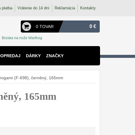
 platba
Vrátenie do 14 dní
Reklamácia
Kontakty
0 €
0 TOVAR
Brúska na nože Warthog
DOPREDAJ
DÁRKY
ZNAČKY
irogami (F-698), černěný, 165mm
rněný, 165mm