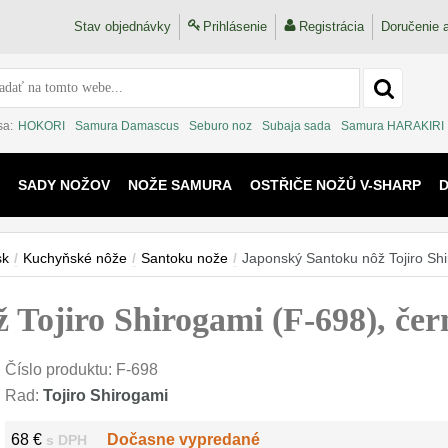
Stav objednávky
Prihlásenie
Registrácia
Doručenie a
sa:
HOKORI
Samura Damascus
Seburo noz
Subaja sada
Samura HARAKIRI
SADY NOŽOV
NOŽE SAMURA
OSTŘIČE NOŽŮ V-SHARP
 KAIJU
sk
/
Kuchyňské nôže
/
Santoku nože
/
Japonský Santoku nôž Tojiro Sh
 Tojiro Shirogami (F-698), če
Číslo produktu:
F-698
Rad:
Tojiro Shirogami
68 €
Dočasne vypredané
s DPH