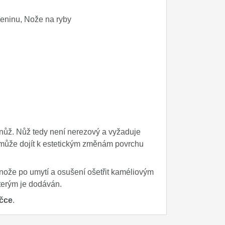
leninu, Nože na ryby
ý nůž. Nůž tedy není nerezový a vyžaduje
 může dojít k estetickým změnám povrchu
nože po umytí a osušení ošetřit kaméliovým
terým je dodáván.
čce
.