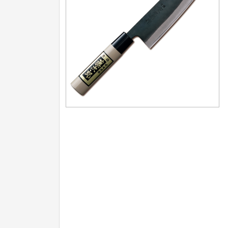
Nože na ovoce a zeleninu
43
Santoku nože
46
Nože NAKIRI
17
Filetovací nože
7
Nože na chleba
27
Vykosťovací nože
41
Steakové nože
2
Plátkovací nože
27
Porcovací nože
2
Sekáčky a speciální nože
15
Japonské nože
57