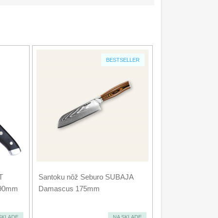
BESTSELLER
T
Santoku nôž Seburo SUBAJA
190mm
Damascus 175mm
SKLADE
NA SKLADE