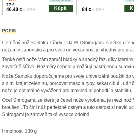
77 €
Kúpiť
K
46.40
84
€
s DPH
€
s DPH
POPIS
Černěný nůž Santoku z řady TOJIRO Shirogami s délkou čep
nožem v Japonsku a pro svoji univerzálnost je vhodný pro prá
Tenké ostří nože Vám zaručí hladký a snadný řez, díky které
zbytečně šťáva. Rozměry čepele umožňují nakrájenou surovin
Nože Santoku doporučujeme pro svoje univerzální použití do 
s nimi krájet zeleninu, porcovat maso a ryby, sekat cibuli, utřít
nože je optimálně vyvážená pro maximální pohodlí a stabilitu.
Ocel Shirogami, ze které je čepel nože vyrobena, je mezi noží
broušení. To činí nůž perfektně ostrým a tuto ostrost si navíc
Shirogami je zároveň také vysoce odolná.
Hmotnost: 130 g