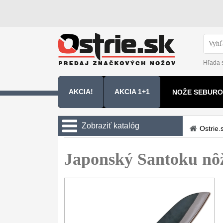
Hľada 
AKCIA!
AKCIA 1+1
NOŽE SEBURO
NOŽE SAMURA
Zobraziť katalóg
Ostrie.
Kuchyňské nôže
Japonský Santoku nôž
Sady nožov
9
Kuchařské nože
30
Univerzálny nože
50