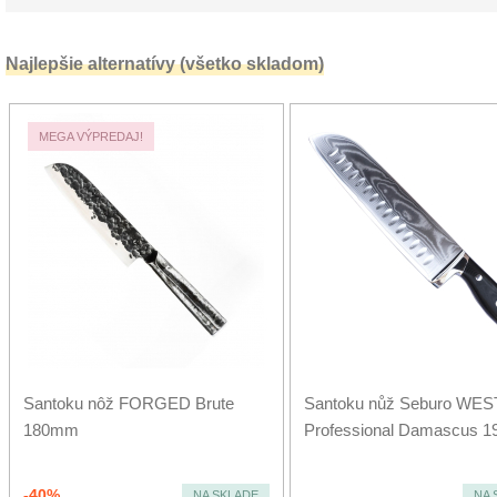
Najlepšie alternatívy (všetko skladom)
MEGA VÝPREDAJ!
Santoku nôž FORGED Brute
Santoku nůž Seburo WES
180mm
Professional Damascus 
-40%
NA SKLADE
NA 