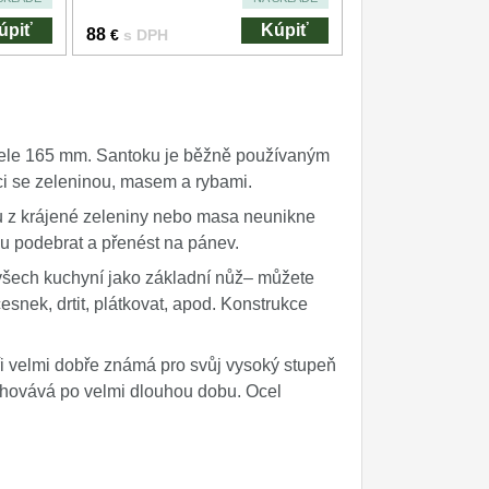
úpiť
Kúpiť
88
€
s DPH
ele 165 mm. Santoku je běžně používaným
ci se zeleninou, masem a rybami.
mu z krájené zeleniny nebo masa neunikne
u podebrat a přenést na pánev.
všech kuchyní jako základní nůž– můžete
 česnek, drtit, plátkovat, apod. Konstrukce
ři velmi dobře známá pro svůj vysoký stupeň
 uchovává po velmi dlouhou dobu. Ocel