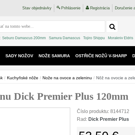
Stav objednávky
Prihlásenie
Registrácia
Doručenie a
:
Seburo Damascus 200mm
Samura Damascus
Tojiro Shippu
Morakniv Eldris
SADY NOŽOV
NOŽE SAMURA
OSTŘIČE NOŽŮ V-SHARP
 KAIJU
sk
/
Kuchyňské nôže
/
Nože na ovoce a zeleninu
/
Nôž na ovocie a ze
ninu Dick Premier Plus 120mm
Číslo produktu:
8144712
Rad:
Dick Premier Plus