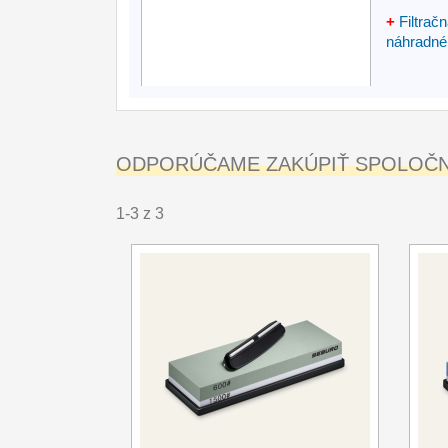
+
Filtrač
náhradné f
ODPORÚČAME ZAKÚPIŤ SPOLOČNE
1-3 z 3