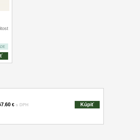
tost
ADE
ť
67.60
Kúpiť
€
s DPH