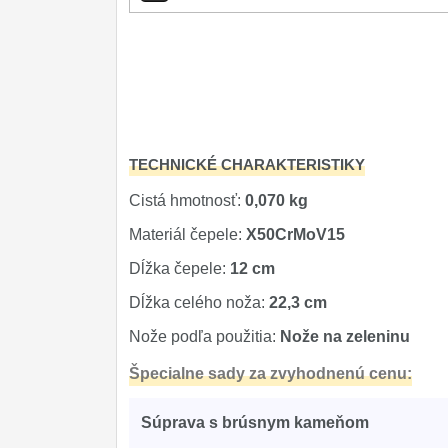
Príslušenstvo
2
Zavírací nože
Nože s pevnou čepeľou
Špeciálne nože
TECHNICKÉ CHARAKTERISTIKY
Ostrenie nožov
Cistá hmotnosť:
0,070 kg
Materiál čepele:
X50CrMoV15
Nože SEBURO
Dĺžka čepele:
12 cm
Nože Tojiro
Dĺžka celého noža:
22,3 cm
Nože Samura
Nože podľa použitia:
Nože na zeleninu
Ostřiče nožů V-Sharp
Špecialne sady za zvyhodnenú cenu:
Dopredaj
11
Súprava s brúsnym kameňom