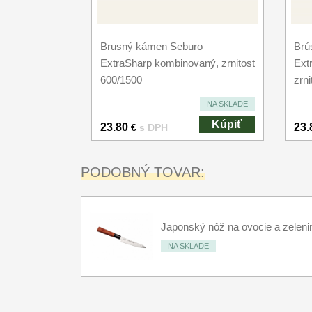
Brusný kámen Seburo
Brú
ExtraSharp kombinovaný, zrnitost
Ext
600/1500
zrn
NA SKLADE
Kúpiť
23.80
23.
€
s DPH
PODOBNÝ TOVAR:
Japonský nôž na ovocie a zelen
NA SKLADE