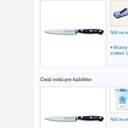
Nôž na o
+
Brúsny
zrnitosť 
Čistá voda pre každého
Nôž na o