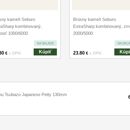
sny kameň Seburo
Brúsny kameň Seburo
raSharp kombinovaný,
ExtraSharp kombinovaný, zrni
itosť 1000/6000
2000/5000
NA SKLADE
NA SKL
Kúpiť
Kúpi
80
23.80
€
s DPH
€
s DPH
inu Tsubazo Japanese Petty 130mm