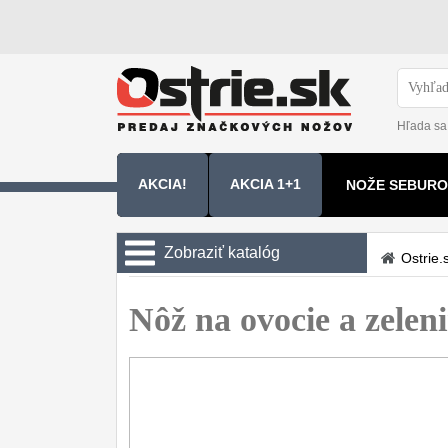
Hľada sa
AKCIA!
AKCIA 1+1
NOŽE SEBURO
NOŽE SAMURA
Zobraziť katalóg
Ostrie.
Kuchyňské nôže
Nôž na ovocie a zele
Sady nožov
9
Kuchařské nože
30
Univerzálny nože
50