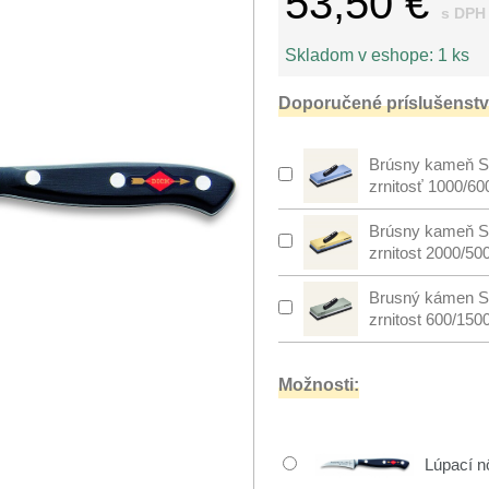
53,50 €
s DPH
Skladom v eshope:
1 ks
Doporučené príslušenstv
Brúsny kameň S
zrnitosť 1000/60
Brúsny kameň S
zrnitost 2000/50
Brusný kámen S
zrnitost 600/150
Možnosti:
Lúpací n