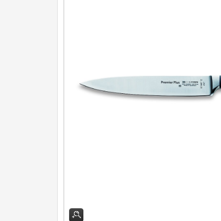
Nože na ovoce a zeleninu
43
Santoku nože
46
Nože NAKIRI
17
Filetovací nože
7
Nože na chleba
27
Vykosťovací nože
41
Steakové nože
2
Plátkovací nože
27
Porcovací nože
2
Sekáčky a speciální nože
15
Japonské nože
57