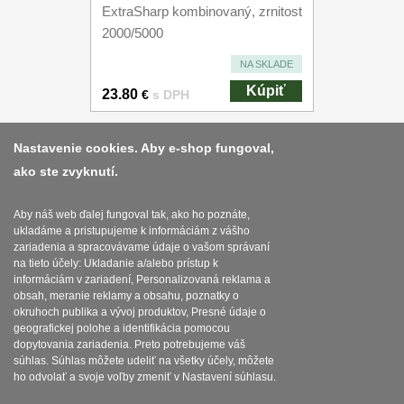
ExtraSharp kombinovaný, zrnitost
2000/5000
NA SKLADE
Kúpiť
23.80
€
s DPH
Nastavenie cookies. Aby e-shop fungoval,
ako ste zvyknutí.
Platba a dodávka
Obchodní podmínky
Aby náš web ďalej fungoval tak, ako ho poznáte,
ukladáme a pristupujeme k informáciám z vášho
Zasady zpracovani osobnich udaju
zariadenia a spracovávame údaje o vašom správaní
na tieto účely: Ukladanie a/alebo prístup k
Reklamační řád
informáciám v zariadení, Personalizovaná reklama a
obsah, meranie reklamy a obsahu, poznatky o
okruhoch publika a vývoj produktov, Presné údaje o
Nastavenie súborov cookies
geografickej polohe a identifikácia pomocou
dopytovania zariadenia. Preto potrebujeme váš
súhlas. Súhlas môžete udeliť na všetky účely, môžete
ho odvolať a svoje voľby zmeniť v Nastavení súhlasu.