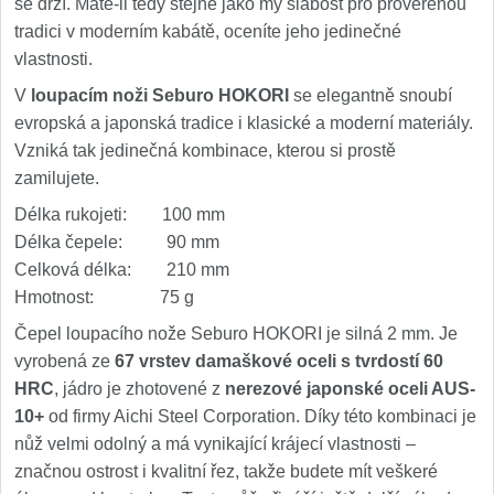
se drží. Máte-li tedy stejně jako my slabost pro prověřenou
1
tradici v moderním kabátě, oceníte jeho jedinečné
Ostřiče nožů V-Sharp
vlastnosti.
V
loupacím noži Seburo HOKORI
se elegantně snoubí
Brúsky na nože
9
evropská a japonská tradice i klasické a moderní materiály.
Vzniká tak jedinečná kombinace, kterou si prostě
Brúsne kamene
1
zamilujete.
Doplnky a diely
Délka rukojeti: 100 mm
3
Délka čepele: 90 mm
Dopredaj
Celková délka: 210 mm
11
Hmotnost: 75 g
Čepel loupacího nože Seburo HOKORI je silná 2 mm. Je
vyrobená ze
67 vrstev damaškové oceli s tvrdostí 60
HRC
, jádro je zhotovené z
nerezové japonské oceli AUS-
10+
od firmy Aichi Steel Corporation. Díky této kombinaci je
nůž velmi odolný a má vynikající krájecí vlastnosti –
značnou ostrost i kvalitní řez, takže budete mít veškeré