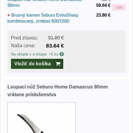
90mm
59.84 €
-
12%
+
Brusný kámen Seburo ExtraSharp
23.80 €
kombinovaný, zrnitost 600/1500
Pred zľavou:
91.80 €
83.64 €
Naša cena:
Na sklade v e-shope: >5 ks
Vložiť do košíka
Loupací nůž Seburo Home Damascus 90mm
vrátane príslušenstva