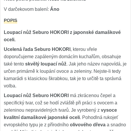
Nože Seburo SUBAJA
92
V darčekovom balení:
Áno
Nože Seburo HOKORI
37
POPIS
Nože Seburo HOGANI
20
Loupací nůž Seburo HOKORI z japonské damaškové
oceli.
Nože Seburo WEST
21
Ucelená řada Seburo HOKORI
, kterou vřele
doporučujeme zapáleným domácím kuchařům, obsahuje
Nože Tojiro
také tento
skvělý loupací nůž
. Jak jeho název napovídá, je
určen primárně k loupání ovoce a zeleniny. Nejste-li tedy
Nože Tojiro Shippu
2
kamarádi s klasickou škrabkou, tak je to určitě ta správná
Nože Tojiro Zen
volba.
1
Loupací nůž Seburo HOKORI
má zkrácenou čepel a
Nože Samura
specifický tvar, což se hodí zvláště při práci s ovocem a
zeleninou nepravidelných tvarů. Je vyrobený z
vysoce
Nože Samura MO-V
kvalitní damaškové japonské oceli
. Pohodlná rukojeť
4
evropského typu je z přírodního
olivového dřeva
a snadno
Nože Samura Bamboo