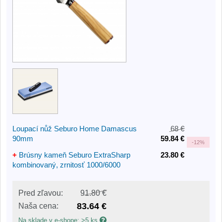
Loupací nůž Seburo Home Damascus
68 €
90mm
59.84 €
-
12%
+
Brúsny kameň Seburo ExtraSharp
23.80 €
kombinovaný, zrnitosť 1000/6000
Pred zľavou:
91.80 €
83.64 €
Naša cena:
Na sklade v e-shope: >5 ks