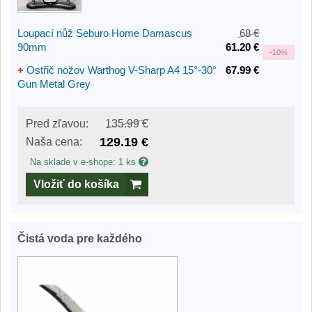
Loupací nůž Seburo Home Damascus
68 €
90mm
61.20 €
-
10%
+
Ostřič nožov Warthog V-Sharp A4 15°-30°
67.99 €
Gun Metal Grey
Pred zľavou:
135.99 €
129.19 €
Naša cena:
Na sklade v e-shope: 1 ks
Vložiť do košíka
Čistá voda pre každého