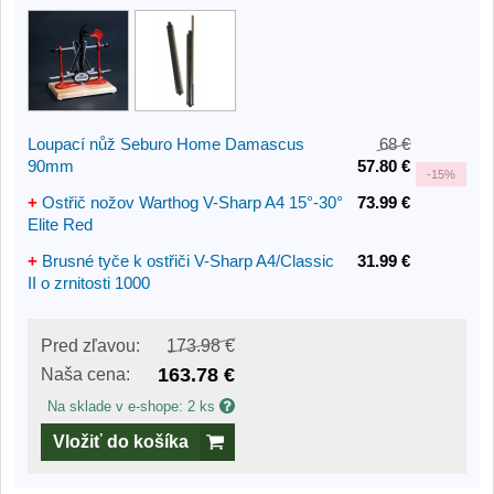
Loupací nůž Seburo Home Damascus
68 €
90mm
57.80 €
-
15%
+
Ostřič nožov Warthog V-Sharp A4 15°-30°
73.99 €
Elite Red
+
Brusné tyče k ostřiči V-Sharp A4/Classic
31.99 €
II o zrnitosti 1000
Pred zľavou:
173.98 €
163.78 €
Naša cena:
Na sklade v e-shope: 2 ks
Vložiť do košíka