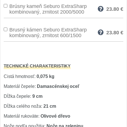
Špeciálne nože
Brúsny kameň Seburo ExtraSharp
23.80
€
kombinovaný, zrnitost 2000/5000
Vrhacie
12
Záchranárske
Brusný kámen Seburo ExtraSharp
4
23.80
€
kombinovaný, zrnitost 600/1500
Ostrenie nožov
Ostřiče nožů
8
TECHNICKÉ CHARAKTERISTIKY
Brusné kameny
3
Cistá hmotnosť:
0,075 kg
Doplňky a díly
Materiál čepele:
Damascénskej oceľ
4
Dĺžka čepele:
9 cm
Nože SEBURO
Dĺžka celého noža:
21 cm
Nože Seburo SARADA
93
Materiál rukoväte:
Olivové dřevo
Nože podľa použitia:
Nože na zeleninu