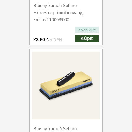
Brúsny kameň Seburo
ExtraSharp kombinovaný,
zrnitosť 1000/6000
NA SKLADE
Kúpiť
23.80
€
s DPH
Brúsny kameň Seburo