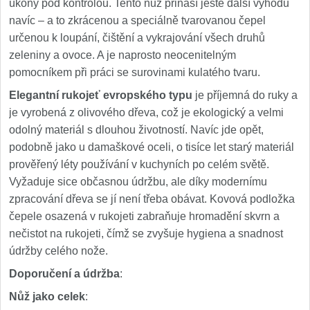
úkony pod kontrolou. Tento nůž přináší ještě další výhodu
navíc – a to zkrácenou a speciálně tvarovanou čepel
určenou k loupání, čištění a vykrajování všech druhů
zeleniny a ovoce. A je naprosto neocenitelným
pomocníkem při práci se surovinami kulatého tvaru.
Elegantní rukojeť evropského typu
je příjemná do ruky a
je vyrobená z olivového dřeva, což je ekologický a velmi
odolný materiál s dlouhou životností. Navíc jde opět,
podobně jako u damaškové oceli, o tisíce let starý materiál
prověřený léty používání v kuchyních po celém světě.
Vyžaduje sice občasnou údržbu, ale díky modernímu
zpracování dřeva se jí není třeba obávat. Kovová podložka
čepele osazená v rukojeti zabraňuje hromadění skvrn a
nečistot na rukojeti, čímž se zvyšuje hygiena a snadnost
údržby celého nože.
Doporučení a údržba
:
Nůž jako celek
: