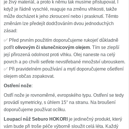
je živý materiál, a proto k němu tak musíme přistupovat. I
když je řádně vyschlé, reaguje na změnu vlhkosti, takže
může docházet k jeho zkroucení nebo i prasknutí. Těmto
změnám lze předejít dodržováním dvou jednoduchých
zásad:
✅ Před prvním použitím doporučujeme rukojeť důkladně
potřít
olivovým či slunečnicovým olejem
. Tím se zlepší
její přirozená odolnost proti vlhku. Olej naneste na celý
povrch a po chvíli setřete nevstřebané množství ubrouskem.
✅ Při pravidelném používání a mytí doporučujeme ošetření
olejem občas zopakovat.
Ostření nože
:
Ostří nože je rovnoměrné, evropského typu. Ostření se tedy
provádí symetricky, s úhlem 15° na stranu. Na broušení
doporučujeme používat ocílku.
Loupací nůž Seburo HOKORI
je jedinečný produkt, který
vám bude při troše péče výborně sloužit celá léta. Každý