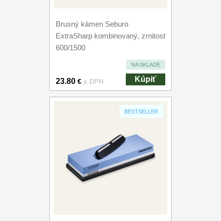
Brusný kámen Seburo
ExtraSharp kombinovaný, zrnitost
600/1500
NA SKLADE
Kúpiť
23.80
€
s DPH
BESTSELLER