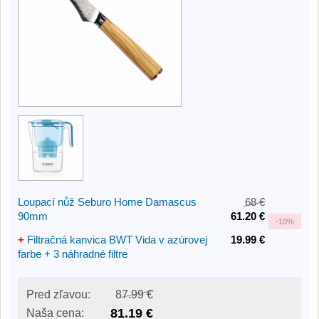
Loupací nůž Seburo Home Damascus
68 €
90mm
61.20 €
-
10%
+
Filtračná kanvica BWT Vida v azúrovej
19.99 €
farbe + 3 náhradné filtre
Pred zľavou:
87.99 €
81.19 €
Naša cena: