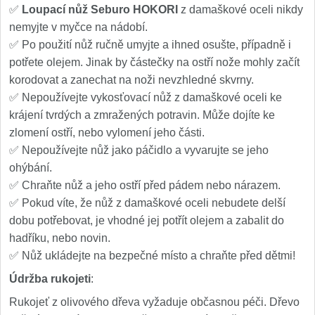
✅
Loupací nůž Seburo HOKORI
z damaškové oceli nikdy
nemyjte v myčce na nádobí.
✅ Po použití nůž ručně umyjte a ihned osušte, případně i
potřete olejem. Jinak by částečky na ostří nože mohly začít
korodovat a zanechat na noži nevzhledné skvrny.
✅ Nepoužívejte vykosťovací nůž z damaškové oceli ke
krájení tvrdých a zmražených potravin. Může dojíte ke
zlomení ostří, nebo vylomení jeho části.
✅ Nepoužívejte nůž jako páčidlo a vyvarujte se jeho
ohýbání.
✅ Chraňte nůž a jeho ostří před pádem nebo nárazem.
✅ Pokud víte, že nůž z damaškové oceli nebudete delší
dobu potřebovat, je vhodné jej potřít olejem a zabalit do
hadříku, nebo novin.
✅ Nůž ukládejte na bezpečné místo a chraňte před dětmi!
Údržba rukojeti
:
Rukojeť z olivového dřeva vyžaduje občasnou péči. Dřevo