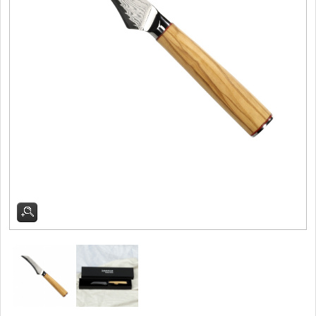
Filetovací nože
7
Nože na chleba
27
Vykosťovací nože
41
Steakové nože
2
Plátkovací nože
27
Porcovací nože
2
Sekáčky a speciální nože
15
Japonské nože
57