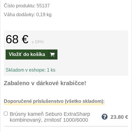
Príslušenstvo
2
Číslo produktu:
55137
Váha dodávky: 0,19 kg
Zavírací nože
Vreckové
6
68 €
s DPH
Taktické
3
Vložiť do košíka
Turistické
7
Skladom v eshope:
1 ks
Speciální
4
Zabaleno v dárkové krabičce!
Nože s pevnou čepeľou
Doporučené príslušenstvo (všetko skladom):
Taktické
8
Brúsny kameň Seburo ExtraSharp
23.80
€
Outdoorové
kombinovaný, zrnitosť 1000/6000
9