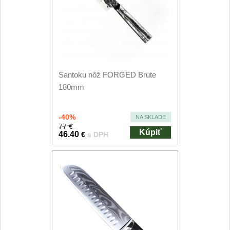
Príslušenstvo
2
Zavírací nože
Vreckové
6
Santoku nôž FORGED Brute
Taktické
3
180mm
Turistické
7
-40%
NA SKLADE
77 €
Speciální
4
Kúpiť
46.40
€
s DPH
Nože s pevnou čepeľou
Taktické
8
Outdoorové
10