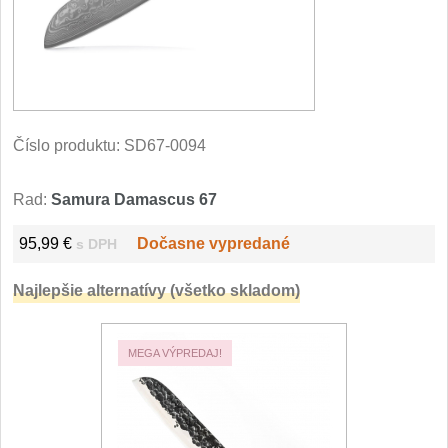
Filetovací nože
7
Nože na chleba
27
Vykosťovací nože
41
Číslo produktu:
SD67-0094
Steakové nože
2
Rad:
Samura Damascus 67
Plátkovací nože
27
95,99 €
Dočasne vypredané
s DPH
Porcovací nože
Najlepšie alternatívy (všetko skladom)
2
Sekáčky a speciální nože
MEGA VÝPREDAJ!
15
Japonské nože
57