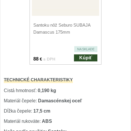
Nože Seburo SUBAJA
92
Nože Seburo HOKORI
37
Santoku nôž Seburo SUBAJA
Nože Seburo HOGANI
20
Damascus 175mm
Nože Seburo WEST
21
NA SKLADE
Nože Tojiro
Kúpiť
88
€
s DPH
Nože Tojiro Shippu
2
TECHNICKÉ CHARAKTERISTIKY
Nože Tojiro Zen
1
Cistá hmotnosť:
0,190 kg
Materiál čepele:
Damascénskej oceľ
Nože Samura
Dĺžka čepele:
17,5 cm
Nože Samura MO-V
4
Materiál rukoväte:
ABS
Nože Samura Bamboo