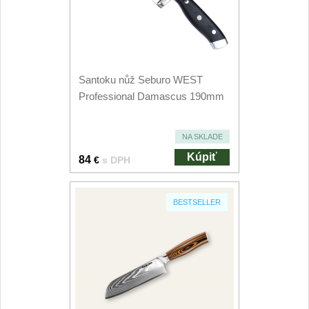
Špeciálne nože
Vrhacie
12
Záchranárske
4
Santoku nůž Seburo WEST
Professional Damascus 190mm
Ostrenie nožov
Ostřiče nožů
NA SKLADE
8
Kúpiť
84
€
s DPH
Brusné kameny
3
BESTSELLER
Doplňky a díly
4
Nože SEBURO
Nože Seburo SARADA
93