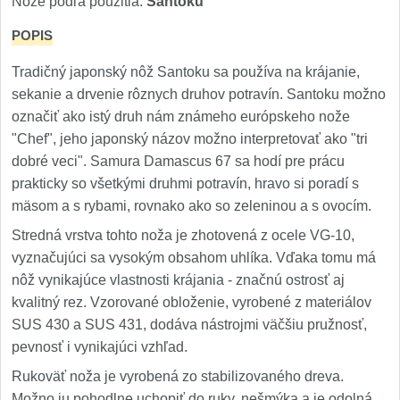
Nože podľa použitia:
Santoku
1
POPIS
Ostřiče nožů V-Sharp
Tradičný japonský nôž Santoku sa používa na krájanie,
Brúsky na nože
9
sekanie a drvenie rôznych druhov potravín. Santoku možno
označiť ako istý druh nám známeho európskeho nože
Brúsne kamene
1
"Chef", jeho japonský názov možno interpretovať ako "tri
dobré veci". Samura Damascus 67 sa hodí pre prácu
Doplnky a diely
3
prakticky so všetkými druhmi potravín, hravo si poradí s
mäsom a s rybami, rovnako ako so zeleninou a s ovocím.
Dopredaj
11
Stredná vrstva tohto noža je zhotovená z ocele VG-10,
vyznačujúci sa vysokým obsahom uhlíka. Vďaka tomu má
nôž vynikajúce vlastnosti krájania - značnú ostrosť aj
kvalitný rez. Vzorované obloženie, vyrobené z materiálov
SUS 430 a SUS 431, dodáva nástrojmi väčšiu pružnosť,
pevnosť i vynikajúci vzhľad.
Rukoväť noža je vyrobená zo stabilizovaného dreva.
Možno ju pohodlne uchopiť do ruky, nešmýka a je odolná