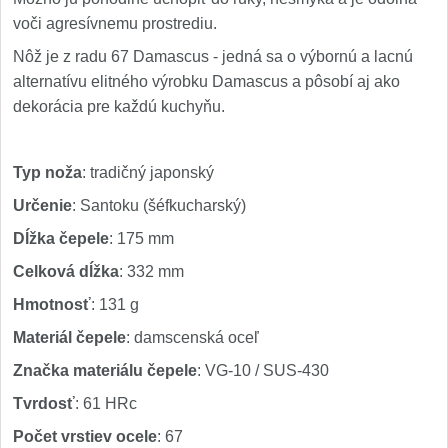
voči agresívnemu prostrediu.
Nôž je z radu 67 Damascus - jedná sa o výbornú a lacnú
alternatívu elitného výrobku Damascus a pôsobí aj ako
dekorácia pre každú kuchyňu.
Typ noža
: tradičný japonský
Určenie
: Santoku (šéfkucharský)
Dĺžka čepele
: 175 mm
Celková dĺžka
: 332 mm
Hmotnosť
: 131 g
Materiál čepele
: damscenská oceľ
Značka materiálu čepele
: VG-10 / SUS-430
Tvrdosť
: 61 HRc
Počet vrstiev ocele
: 67