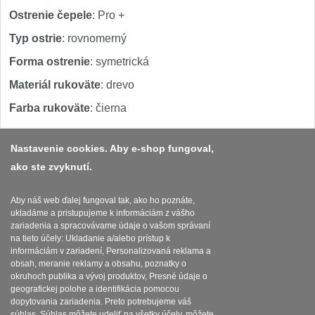
Ostrenie čepele
: Pro +
Typ ostrie
: rovnomerný
Forma ostrenie
: symetrická
Materiál rukoväte
: drevo
Farba rukoväte
: čierna
Nastavenie cookies. Aby e-shop fungoval,
ako ste zvyknutí.
Platba a dodávka
Obchodní podmínky
Aby náš web ďalej fungoval tak, ako ho poznáte,
ukladáme a pristupujeme k informáciám z vášho
Zasady zpracovani osobnich udaju
zariadenia a spracovávame údaje o vašom správaní
na tieto účely: Ukladanie a/alebo prístup k
Reklamační řád
informáciám v zariadení, Personalizovaná reklama a
obsah, meranie reklamy a obsahu, poznatky o
okruhoch publika a vývoj produktov, Presné údaje o
Nastavenie súborov cookies
geografickej polohe a identifikácia pomocou
dopytovania zariadenia. Preto potrebujeme váš
súhlas. Súhlas môžete udeliť na všetky účely, môžete