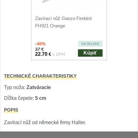
Nože Seburo SUBAJA
92
Nože Seburo HOKORI
37
Zavírací nůž Ganzo Firebird
FH921 Orange
Nože Seburo HOGANI
20
-40%
Nože Seburo WEST
NA SKLADE
21
37 €
Kúpiť
22.70
€
s DPH
Nože Tojiro
Nože Tojiro Shippu
TECHNICKÉ CHARAKTERISTIKY
2
Typ noža:
Zatváracie
Nože Tojiro Zen
1
Dĺžka čepele:
5 cm
Nože Samura
POPIS
Nože Samura MO-V
Zavírací nůž od německé firmy Haller.
4
Nože Samura Bamboo