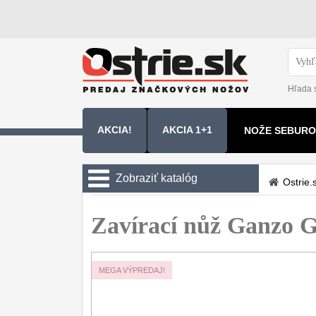
Hľada 
AKCIA!
AKCIA 1+1
NOŽE SEBURO
NOŽE SAMURA
Zobraziť katalóg
Ostrie.
Kuchyňské nôže
Zavírací nůž Ganzo 
Zavírací nože
Vreckové
6
MEGA VÝPREDAJ!
Taktické
3