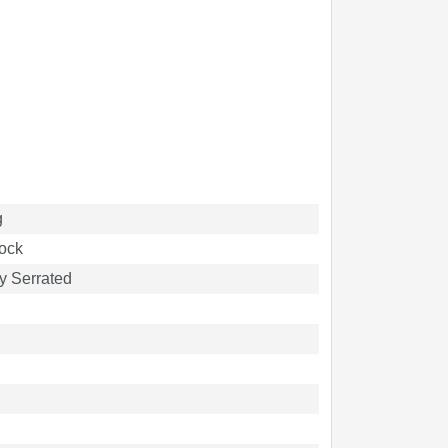
g
Lock
ly Serrated