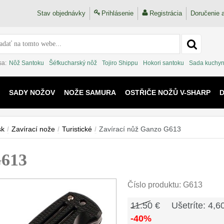
Stav objednávky
Prihlásenie
Registrácia
Doručenie a
sa:
Nôž Santoku
Šéfkucharský nôž
Tojiro Shippu
Hokori santoku
Sada kuchyn
SADY NOŽOV
NOŽE SAMURA
OSTŘIČE NOŽŮ V-SHARP
 KAIJU
sk
/
Zavírací nože
/
Turistické
/
Zavírací nůž Ganzo G613
G613
Číslo produktu:
G613
11.50 €
Ušetríte: 4,6
-40%