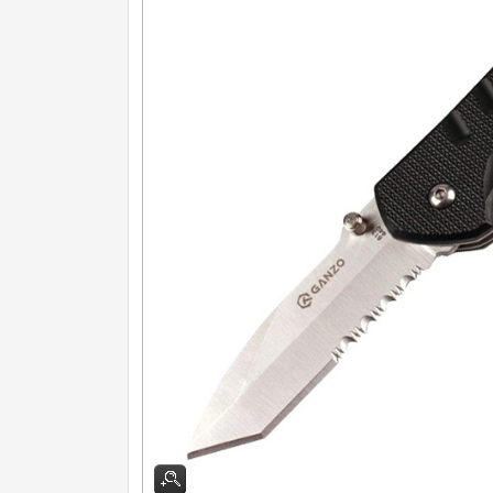
Turistické
7
Speciální
4
Nože s pevnou čepeľou
Špeciálne nože
Ostrenie nožov
Nože SEBURO
Nože Tojiro
Nože Samura
Ostřiče nožů V-Sharp
Dopredaj
11