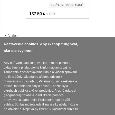
Nože Seburo SUBAJA
92
DOČASNE VYPREDANÉ
Nože Seburo HOKORI
137.50
€
s DPH
37
Nože Seburo HOGANI
20
Nahor
Nože Seburo WEST
21
Nastavenie cookies. Aby e-shop fungoval,
Nože Tojiro
ako ste zvyknutí.
Platba a dodávka
Obchodní podmínky
Nože Tojiro Shippu
Aby náš web ďalej fungoval tak, ako ho poznáte,
2
ukladáme a pristupujeme k informáciám z vášho
Zasady zpracovani osobnich udaju
zariadenia a spracovávame údaje o vašom správaní
Nože Tojiro Zen
na tieto účely: Ukladanie a/alebo prístup k
1
Reklamační řád
informáciám v zariadení, Personalizovaná reklama a
obsah, meranie reklamy a obsahu, poznatky o
Nože Samura
okruhoch publika a vývoj produktov, Presné údaje o
Nastavenie súborov cookies
geografickej polohe a identifikácia pomocou
dopytovania zariadenia. Preto potrebujeme váš
Nože Samura MO-V
4
súhlas. Súhlas môžete udeliť na všetky účely, môžete
ho odvolať a svoje voľby zmeniť v Nastavení súhlasu.
Nože Samura Bamboo