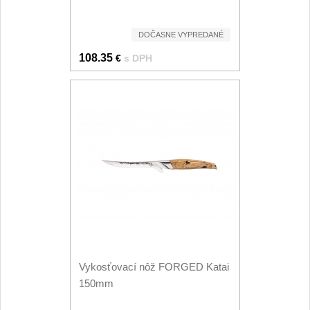
Špeciálne nože
Vrhacie
DOČASNE VYPREDANÉ
12
108.35
€
s DPH
Záchranárske
4
Ostrenie nožov
Ostřiče nožů
8
Brusné kameny
3
Doplňky a díly
4
Nože SEBURO
Vykosťovací nôž FORGED Katai
Nože Seburo SARADA
93
150mm