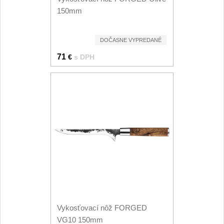
Príslušenstvo
2
150mm
Zavírací nože
DOČASNE VYPREDANÉ
Vreckové
6
71
€
s DPH
Taktické
3
Turistické
7
Speciální
4
Nože s pevnou čepeľou
Taktické
8
Outdoorové
10
Vykosťovací nôž FORGED
VG10 150mm