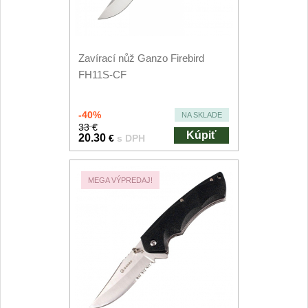
Príslušenstvo
2
Zavírací nože
Zavírací nůž Ganzo Firebird
Vreckové
FH11S-CF
6
Taktické
3
-40%
NA SKLADE
33 €
Kúpiť
Turistické
20.30
€
s DPH
7
Speciální
4
MEGA VÝPREDAJ!
Nože s pevnou čepeľou
Taktické
8
Outdoorové
9