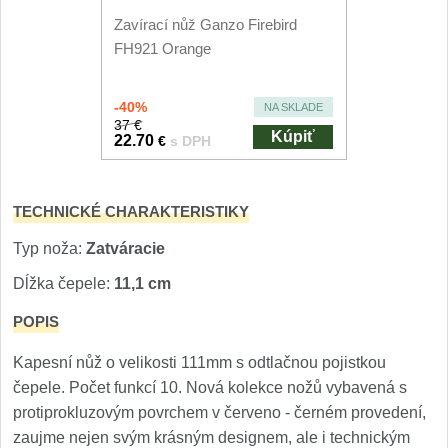
Nože Seburo SUBAJA
92
Zavírací nůž Ganzo Firebird
Nože Seburo HOKORI
FH921 Orange
37
Nože Seburo HOGANI
20
-40%
NA SKLADE
37 €
Kúpiť
22.70
€
s DPH
Nože Seburo WEST
21
Nože Tojiro
TECHNICKÉ CHARAKTERISTIKY
Nože Tojiro Shippu
Typ noža:
Zatváracie
2
Dĺžka čepele:
11,1 cm
Nože Tojiro Zen
1
POPIS
Nože Samura
Kapesní nůž o velikosti 111mm s odtlačnou pojistkou
čepele. Počet funkcí 10. Nová kolekce nožů vybavená s
Nože Samura MO-V
4
protiprokluzovým povrchem v červeno - černém provedení,
zaujme nejen svým krásným designem, ale i technickým
Nože Samura Bamboo