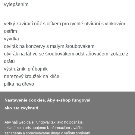
1
vylepšením.
Ostřiče nožů V-Sharp
velký zavírací nůž s očkem pro rychlé otvírání s vlnkovým
Brúsky na nože
ostřím
9
vývrtka
Brúsne kamene
1
otvírák na konzervy s malým šroubovákem
otvírák na láhve se šroubovákem odstraňovačem izolace z
Doplnky a diely
3
drátů
výstružník, průbojník
Dopredaj
nerezový kroužek na klíče
11
pilka na dřevo
Nastavenie cookies. Aby e-shop fungoval,
ako ste zvyknutí.
Platba a dodávka
Obchodní podmínky
Aby náš web ďalej fungoval tak, ako ho poznáte,
ukladáme a pristupujeme k informáciám z vášho
Zasady zpracovani osobnich udaju
zariadenia a spracovávame údaje o vašom správaní