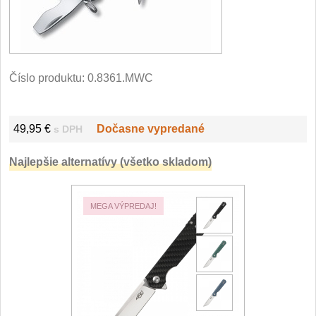
Filetovací nože
7
Nože na chleba
27
Číslo produktu:
0.8361.MWC
Vykosťovací nože
41
49,95 €
Dočasne vypredané
s DPH
Steakové nože
2
Najlepšie alternatívy (všetko skladom)
Plátkovací nože
27
Porcovací nože
2
MEGA VÝPREDAJ!
Sekáčky a speciální nože
15
Japonské nože
57