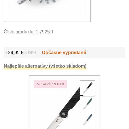
Filetovací nože
7
Nože na chleba
27
Číslo produktu:
1.7925.T
Vykosťovací nože
41
129,95 €
Dočasne vypredané
s DPH
Steakové nože
2
Najlepšie alternatívy (všetko skladom)
Plátkovací nože
27
Porcovací nože
2
MEGA VÝPREDAJ!
Sekáčky a speciální nože
15
Japonské nože
57