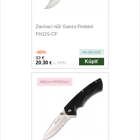
Príslušenstvo
2
Zavírací nože
Zavírací nůž Ganzo Firebird
Vreckové
FH11S-CF
6
Taktické
3
-40%
NA SKLADE
33 €
Kúpiť
Turistické
20.30
€
s DPH
7
Speciální
4
MEGA VÝPREDAJ!
Nože s pevnou čepeľou
Taktické
8
Outdoorové
9