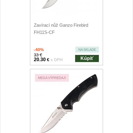
Príslušenstvo
2
Zavírací nože
Zavírací nůž Ganzo Firebird
Vreckové
FH11S-CF
6
Taktické
3
-40%
NA SKLADE
33 €
Kúpiť
Turistické
20.30
€
s DPH
7
Speciální
4
MEGA VÝPREDAJ!
Nože s pevnou čepeľou
Taktické
8
Outdoorové
9