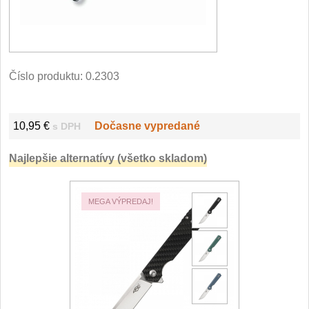
Filetovací nože
7
Nože na chleba
27
Číslo produktu:
0.2303
Vykosťovací nože
41
10,95 €
Dočasne vypredané
s DPH
Steakové nože
2
Najlepšie alternatívy (všetko skladom)
Plátkovací nože
27
Porcovací nože
2
MEGA VÝPREDAJ!
Sekáčky a speciální nože
15
Japonské nože
57