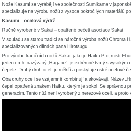
Nože Kasumi se vyrábějí ve společnosti Sumikama v japons
specializuje na výrobu nožů z vysoce pokročilých materiálů p
Kasumi – ocelová výdrž
Ručně vyrobené v Sakai – opatřené pečetí asociace Sakai
V souladu se starou tradicí se náročná výroba nožů Chroma H
specializovaných dílnách pana Hirotsugu.
Pro výrobu tradičních nožů Sakai, jako je Haiku Pro, mistr Eb
jeden druh, nazývaný „Hagane“, je extrémně tvrdý s vysokým ob
čepele. Druhý druh oceli je měkčí a poskytuje ostré ocelové če
Oba druhy oceli se vzájemně kombinují a skovávají. Název „Ha
čepel opatřená znakem Haiku, kterým je sokol. Se správnou pé
generacím. Tento nůž není vyrobený z nerezové oceli, a proto v