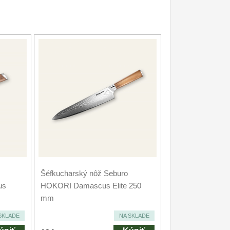
Šéfkucharský nôž Seburo
us
HOKORI Damascus Elite 250
mm
SKLADE
NA SKLADE