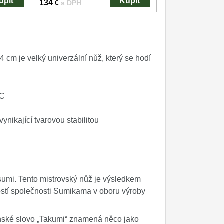
úpiť
Kúpiť
134
€
s DPH
cm je velký univerzální nůž, který se hodí
RC
vynikající tvarovou stabilitou
sumi. Tento mistrovský nůž je výsledkem
ostí společnosti Sumikama v oboru výroby
nské slovo „Takumi“ znamená něco jako