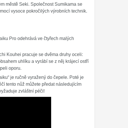
kém městě Seki. Společnost Sumikama se
omocí vysoce pokročilých výrobních technik.
aiku Pro odehrává ve čtyřech malých
uchi Kouhei pracuje se dvěma druhy oceli:
sahem uhlíku a vyrábí se z něj krájecí ostří
peli oporu.
iku“ je ručně vyražený do čepele. Poté je
čí tento nůž můžete předat následujícím
yžaduje zvláštní péči!