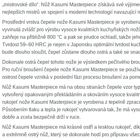
„mistrovské dílo“. Nůž Kasumi Masterpiece získává své výjime
nejlepších mistrů ve spojení s moderní technologií navazující 
Prostřední vrstva čepele nože Kasumi Masterpiece je vyrobená
vyvinutá zvlášť pro výrobu vysoce kvalitních kuchyňských nož
zahřeje na přibližně 800 °C a pak se prudce ochladí, takže je
Tvrdost 59–60 HRC je nejen v Japonsku optimální tvrdost kuch
bude dlouho sloužit, čepel zůstane dlouho ostrá a také se s
Dokonale ostrá čepel tohoto nože je výsledkem pečlivého brou
Pro ruční broušení čepele nože Kasumi Masterpiece se používa
ostrost čepele vzniká v poslední fázi procesu broušení za po
Nůž Kasumi Masterpiece má na obou stranách čepele vzor typi
vytvořený opakovaným překládáním a skováním vysoce kvalitní 
rukojeť nože Kasumi Masterpiece je vyrobena z tepelně zprac
Působením tlaku a tepla je rukojeť vytvarovaná tak, že má vys
dobře a zcela bezpečně drží v ruce.
Nůž Kasumi Masterpiece má krásné ostří a lesklou rukojeť, dík
a extrémně ostrý nůž, který se dokonale hodí pro přípravu všech