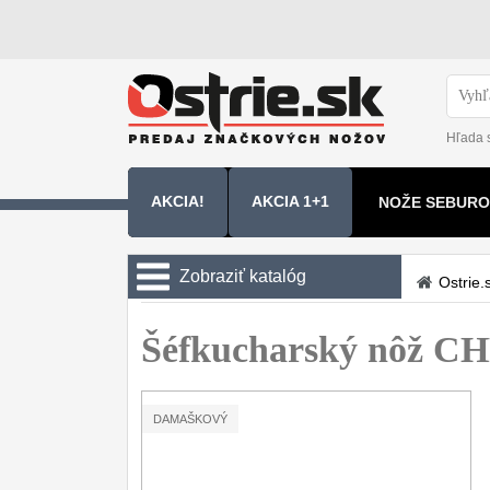
Hľada 
AKCIA!
AKCIA 1+1
NOŽE SEBURO
NOŽE SAMURA
Zobraziť katalóg
Ostrie.
Kuchyňské nôže
Šéfkucharský nôž C
Sady nožov
9
Kuchařské nože
30
DAMAŠKOVÝ
Univerzálny nože
50