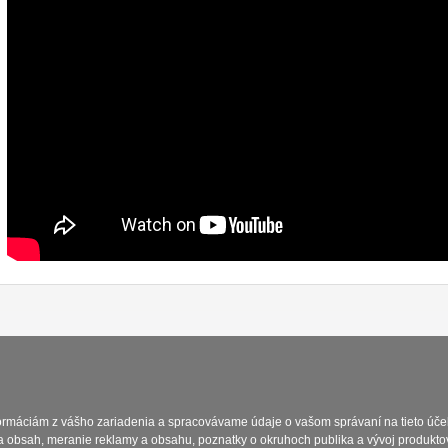
Platba a dodávka
Obchodní podmín
formáciám z vášho zariadenia a spracovávame údaje o vašom správaní na tieto účel
a obsah, meranie reklamy a obsahu, poznatky o okruhoch publika a vývoj produkto