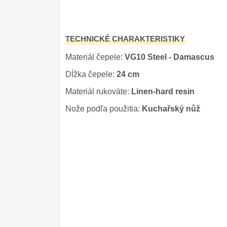
Príslušenstvo
2
TECHNICKÉ CHARAKTERISTIKY
Zavírací nože
Materiál čepele:
VG10 Steel - Damascus
Nože s pevnou čepeľou
Dĺžka čepele:
24 cm
Špeciálne nože
Materiál rukoväte:
Linen-hard resin
Ostrenie nožov
Nože podľa použitia:
Kuchařský nůž
Nože SEBURO
Nože Tojiro
Nože Samura
Ostřiče nožů V-Sharp
Dopredaj
11