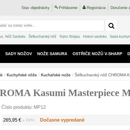
Stav objednávky
Prihlásenie
Registrácia
Doručenie a
sa:
Nôž Santoku
Šéfkucharský nôž
Tojiro Shippu
Hokori santoku
Sada kuchyn
SADY NOŽOV
NOŽE SAMURA
OSTŘIČE NOŽŮ V-SHARP
 KAIJU
sk
/
Kuchyňské nôže
/
Kuchařské nože
/
Šéfkucharský nôž CHROMA K
HROMA Kasumi Masterpiece 
Číslo produktu:
MP12
265,95 €
Dočasne vypredané
s DPH