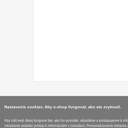
Nastavenie cookies. Aby e-shop fungoval, ako ste zvyknutí.
Aby náš web ďalej fungoval tak, ako ho poznáte, ukladáme a pristupujeme k in
Ukladanie a/alebo prístup k informáciám v zariadení, Personalizovaná reklama 