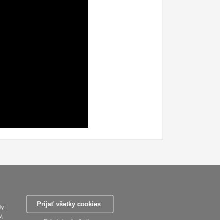
ky
Zasady zpracovani osobnich udaju
Reklamační řád
Nastavenie súborov cookies
Prijať všetky cookies
y:
v,
SEBURO s.r.o. Ostrie.sk © 2015 - 2026