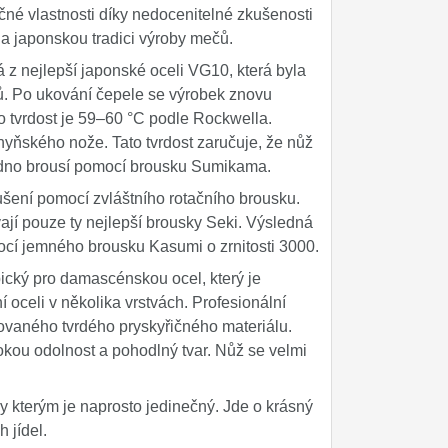
čné vlastnosti díky nedocenitelné zkušenosti
na japonskou tradici výroby mečů.
 z nejlepší japonské oceli VG10, která byla
ů. Po ukování čepele se výrobek znovu
ho tvrdost je 59–60 °C podle Rockwella.
yňského nože. Tato tvrdost zaručuje, že nůž
nadno brousí pomocí brousku Sumikama.
šení pomocí zvláštního rotačního brousku.
jí pouze ty nejlepší brousky Seki. Výsledná
mocí jemného brousku Kasumi o zrnitosti 3000.
cký pro damascénskou ocel, který je
oceli v několika vrstvách. Profesionální
ovaného tvrdého pryskyřičného materiálu.
okou odolnost a pohodlný tvar. Nůž se velmi
y kterým je naprosto jedinečný. Jde o krásný
 jídel.