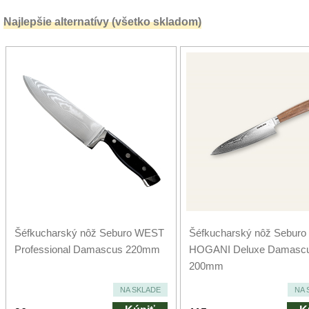
Najlepšie alternatívy (všetko skladom)
Šéfkucharský nôž Seburo WEST
Šéfkucharský nôž Seburo
Professional Damascus 220mm
HOGANI Deluxe Damasc
200mm
NA SKLADE
NA 