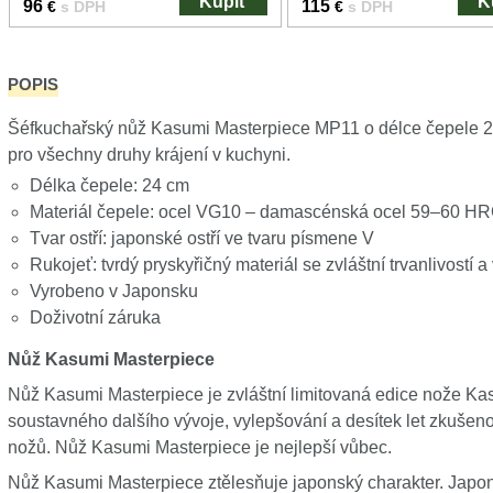
Kúpiť
K
96
115
€
s DPH
€
s DPH
POPIS
Šéfkuchařský nůž Kasumi Masterpiece MP11 o délce čepele 24 
pro všechny druhy krájení v kuchyni.
Délka čepele: 24 cm
Materiál čepele: ocel VG10 – damascénská ocel 59–60 H
Tvar ostří: japonské ostří ve tvaru písmene V
Rukojeť: tvrdý pryskyřičný materiál se zvláštní trvanlivostí a 
Vyrobeno v Japonsku
Doživotní záruka
Nůž Kasumi Masterpiece
Nůž Kasumi Masterpiece je zvláštní limitovaná edice nože Ka
soustavného dalšího vývoje, vylepšování a desítek let zkušen
nožů. Nůž Kasumi Masterpiece je nejlepší vůbec.
Nůž Kasumi Masterpiece ztělesňuje japonský charakter. Japo