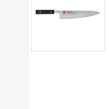
Nože na ovoce a zeleninu
43
Santoku nože
46
Nože NAKIRI
17
Filetovací nože
7
Nože na chleba
27
Vykosťovací nože
41
Steakové nože
2
Plátkovací nože
27
Porcovací nože
2
Sekáčky a speciální nože
15
Japonské nože
57