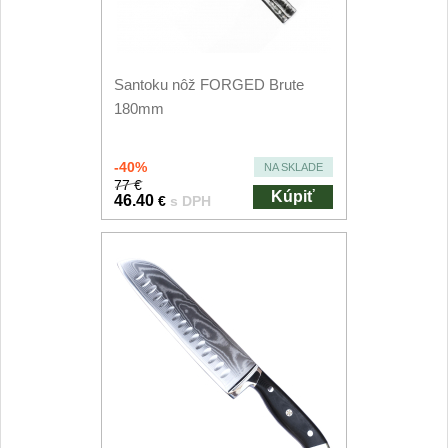
Príslušenstvo
2
Zavírací nože
Santoku nôž FORGED Brute
Vreckové
180mm
6
Taktické
3
-40%
NA SKLADE
77 €
Kúpiť
Turistické
46.40
€
s DPH
7
Speciální
4
Nože s pevnou čepeľou
Taktické
8
Outdoorové
9