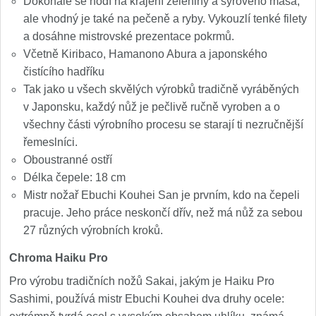
Dokonale se hodí na krájení zeleniny a syrového masa,
1
ale vhodný je také na pečeně a ryby. Vykouzlí tenké filety
Ostřiče nožů V-Sharp
a dosáhne mistrovské prezentace pokrmů.
Včetně Kiribaco, Hamanono Abura a japonského
Brúsky na nože
čistícího hadříku
9
Tak jako u všech skvělých výrobků tradičně vyráběných
Brúsne kamene
v Japonsku, každý nůž je pečlivě ručně vyroben a o
1
všechny části výrobního procesu se starají ti nezručnější
Doplnky a diely
řemeslníci.
3
Oboustranné ostří
Dopredaj
Délka čepele: 18 cm
11
Mistr nožař Ebuchi Kouhei San je prvním, kdo na čepeli
pracuje. Jeho práce neskončí dřív, než má nůž za sebou
27 různých výrobních kroků.
Chroma Haiku Pro
Pro výrobu tradičních nožů Sakai, jakým je Haiku Pro
Sashimi, používá mistr Ebuchi Kouhei dva druhy ocele: