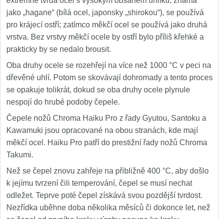
extrémně tvrdá ocel s vysokým obsahem uhlíku, známá
jako „hagane“ (bílá ocel, japonsky „shirokou“), se používá
pro krájecí ostří; zatímco měkčí ocel se používá jako druhá
vrstva. Bez vrstvy měkčí ocele by ostří bylo příliš křehké a
prakticky by se nedalo brousit.
Oba druhy ocele se rozehřejí na více než 1000 °C v peci na
dřevěné uhlí. Potom se skovávají dohromady a tento proces
se opakuje tolikrát, dokud se oba druhy ocele plynule
nespojí do hrubé podoby čepele.
Čepele nožů Chroma Haiku Pro z řady Gyutou, Santoku a
Kawamuki jsou opracované na obou stranách, kde mají
měkčí ocel. Haiku Pro patří do prestižní řady nožů Chroma
Takumi.
Než se čepel znovu zahřeje na přibližně 400 °C, aby došlo
k jejímu tvrzení čili temperování, čepel se musí nechat
odležet. Teprve poté čepel získává svou pozdější tvrdost.
Nezřídka uběhne doba několika měsíců či dokonce let, než