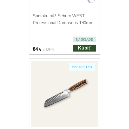
Špeciálne nože
Vrhacie
Santoku nůž Seburo WEST
12
Professional Damascus 190mm
Záchranárske
4
NA SKLADE
Ostrenie nožov
Kúpiť
84
€
s DPH
Ostřiče nožů
8
BESTSELLER
Brusné kameny
3
Doplňky a díly
4
Nože SEBURO
Nože Seburo SARADA
93