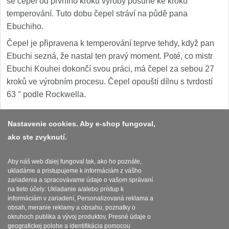
se čepel od prvního kroku výroby posune ke kroku
temperování. Tuto dobu čepel stráví na půdě pana
Ebuchiho.
Čepel je připravena k temperování teprve tehdy, když pan
Ebuchi sezná, že nastal ten pravý moment. Poté, co mistr
Ebuchi Kouhei dokončí svou práci, má čepel za sebou 27
kroků ve výrobním procesu. Čepel opouští dílnu s tvrdostí
63 ° podle Rockwella.
Nastavenie cookies. Aby e-shop fungoval,
ako ste zvyknutí.
Platba a dodávka
Obchodní podmínky
Aby náš web ďalej fungoval tak, ako ho poznáte,
ukladáme a pristupujeme k informáciám z vášho
Zasady zpracovani osobnich udaju
zariadenia a spracovávame údaje o vašom správaní
na tieto účely: Ukladanie a/alebo prístup k
Reklamační řád
informáciám v zariadení, Personalizovaná reklama a
obsah, meranie reklamy a obsahu, poznatky o
okruhoch publika a vývoj produktov, Presné údaje o
Nastavenie súborov cookies
geografickej polohe a identifikácia pomocou