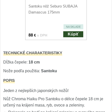
Nože Seburo SUBAJA
92
Santoku nôž Seburo SUBAJA
Nože Seburo HOKORI
Damascus 175mm
37
Nože Seburo HOGANI
20
NA SKLADE
Kúpiť
88
€
s DPH
Nože Seburo WEST
21
Nože Tojiro
TECHNICKÉ CHARAKTERISTIKY
Nože Tojiro Shippu
Dĺžka čepele:
18 cm
2
Nože podľa použitia:
Santoku
Nože Tojiro Zen
1
POPIS
Nože Samura
Jeden z nejlepších japonských nožů!
Nože Samura MO-V
Nůž Chroma Haiku Pro Santoku o délce čepele 18 cm je
4
určený na krájení masa, ryb, ovoce a zeleniny.
Nože Samura Bamboo