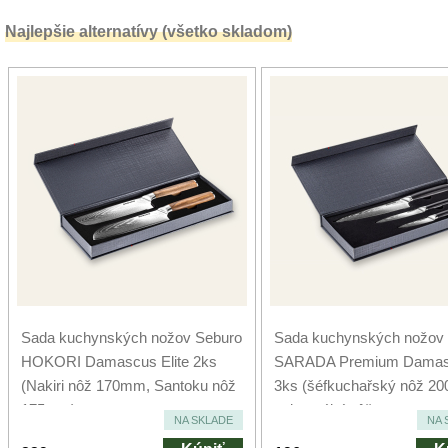
Najlepšie alternatívy (všetko skladom)
Sada kuchynských nožov Seburo
Sada kuchynských nožov
HOKORI Damascus Elite 2ks
SARADA Premium Dama
(Nakiri nôž 170mm, Santoku nôž
3ks (šéfkuchařský nôž 2
175mm)
univerzální nôž...
NA SKLADE
NA 