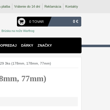
 platba
Vrátenie do 14 dní
Reklamácia
Kontakty
0 €
0 TOVAR
Brúska na nože Warthog
DOPREDAJ
DÁRKY
ZNAČKY
529 3ks (178mm, 178mm, 77mm)
178mm, 77mm)