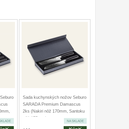
 Seburo
Sada kuchynských nožov Seburo
scus
SARADA Premium Damascus
00mm,
2ks (Nakiri nôž 170mm, Santoku
nôž 175mm)
SKLADE
NA SKLADE