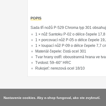
Príslušenstvo
2
POPIS
Zavírací nože
Sada tří nožů P-529 Chroma typ 301 obsahuj
Nože s pevnou čepeľou
1 × nůž Santoku P-02 o délce čepele 17,8 
Špeciálne nože
1 × porcovací nůž P-05 o délce čepele 19,
1 × loupací nůž P-09 o délce čepele 7,7 c
Ostrenie nožov
Materiál čepele: čistá ocel 301
Nože SEBURO
Tvar hrany ostří: oboustranná hrana ve tv
Tvrdost: 59–60° HRC
Nože Tojiro
Rukojeť: nerezová ocel 18/10
Nože Samura
Ostřiče nožů V-Sharp
Dopredaj
11
Nastavenie cookies. Aby e-shop fungoval, ako ste zvyknutí.