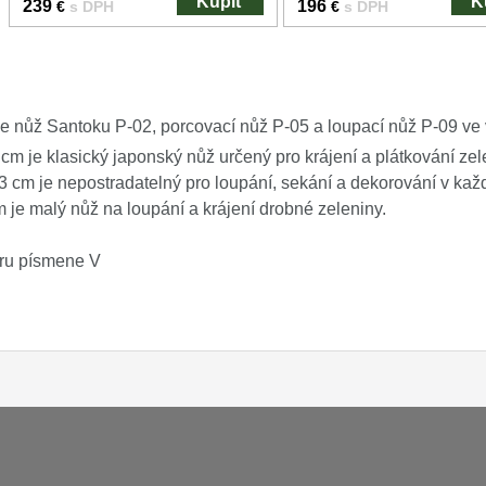
Kúpiť
K
239
196
€
s DPH
€
s DPH
e nůž Santoku P-02, porcovací nůž P-05 a loupací nůž P-09 ve 
cm je klasický japonský nůž určený pro krájení a plátkování zel
3 cm je nepostradatelný pro loupání, sekání a dekorování v kaž
m je malý nůž na loupání a krájení drobné zeleniny.
aru písmene V
Platba a dodávka
Obchodní podmín