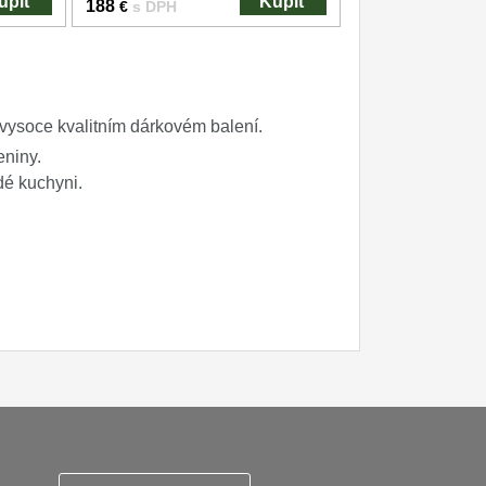
úpiť
Kúpiť
188
€
s DPH
vysoce kvalitním dárkovém balení.
eniny.
dé kuchyni.
ky
Zasady zpracovani osobnich udaju
Reklamační řád