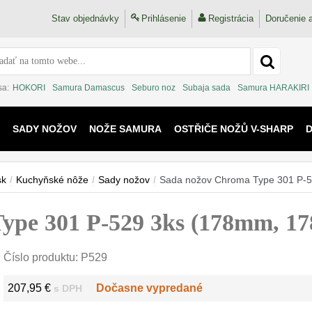
Stav objednávky
Prihlásenie
Registrácia
Doručenie a
sa:
HOKORI
Samura Damascus
Seburo noz
Subaja sada
Samura HARAKIRI
SADY NOŽOV
NOŽE SAMURA
OSTŘIČE NOŽŮ V-SHARP
 KAIJU
sk
/
Kuchyňské nôže
/
Sady nožov
/
Sada nožov Chroma Type 301 P-
ype 301 P-529 3ks (178mm, 
Číslo produktu:
P529
207,95 €
Dočasne vypredané
s DPH