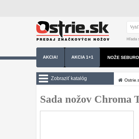
Hľada 
AKCIA!
AKCIA 1+1
NOŽE SEBURO
NOŽE SAMURA
Zobraziť katalóg
Ostrie.
Kuchyňské nôže
Sada nožov Chroma T
Sady nožov
9
Kuchařské nože
30
Univerzálny nože
50