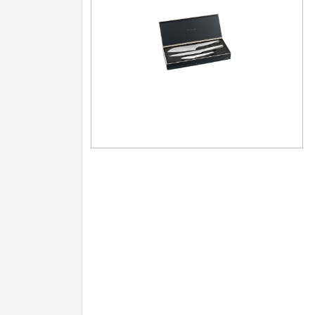
Nože na ovoce a zeleninu
43
Santoku nože
46
Nože NAKIRI
17
Filetovací nože
7
Nože na chleba
27
Vykosťovací nože
41
Steakové nože
2
Plátkovací nože
27
Porcovací nože
2
Sekáčky a speciální nože
15
Japonské nože
57