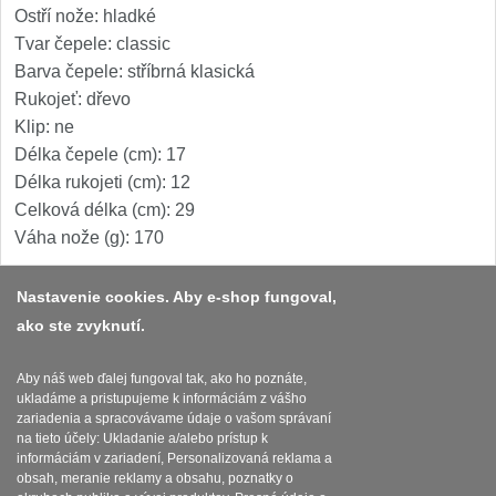
Špeciálne nože
Ostří nože: hladké
Tvar čepele: classic
Vrhacie
12
Barva čepele: stříbrná klasická
Rukojeť: dřevo
Záchranárske
4
Klip: ne
Délka čepele (cm): 17
Ostrenie nožov
Délka rukojeti (cm): 12
Celková délka (cm): 29
Ostřiče nožů
8
Váha nože (g): 170
Brusné kameny
3
Nastavenie cookies. Aby e-shop fungoval,
ako ste zvyknutí.
Doplňky a díly
Platba a dodávka
4
Obchodní podmínky
Aby náš web ďalej fungoval tak, ako ho poznáte,
Nože SEBURO
ukladáme a pristupujeme k informáciám z vášho
Zasady zpracovani osobnich udaju
zariadenia a spracovávame údaje o vašom správaní
Nože Seburo SARADA
na tieto účely: Ukladanie a/alebo prístup k
93
Reklamační řád
informáciám v zariadení, Personalizovaná reklama a
obsah, meranie reklamy a obsahu, poznatky o