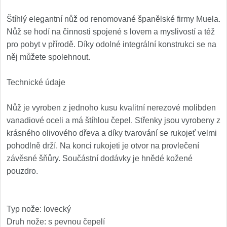
Príslušenstvo
2
Štíhlý elegantní nůž od renomované španělské firmy Muela.
Zavírací nože
Nůž se hodí na činnosti spojené s lovem a myslivostí a též
pro pobyt v přírodě. Díky odolné integrální konstrukci se na
Vreckové
6
něj můžete spolehnout.
Taktické
3
Technické údaje
Turistické
7
Nůž je vyroben z jednoho kusu kvalitní nerezové molibden
vanadiové oceli a má štíhlou čepel. Střenky jsou vyrobeny z
Speciální
4
krásného olivového dřeva a díky tvarování se rukojeť velmi
pohodlně drží. Na konci rukojeti je otvor na provlečení
Nože s pevnou čepeľou
závěsné šňůry. Součástní dodávky je hnědé kožené
pouzdro.
Taktické
8
Outdoorové
10
Typ nože: lovecký
Druh nože: s pevnou čepelí