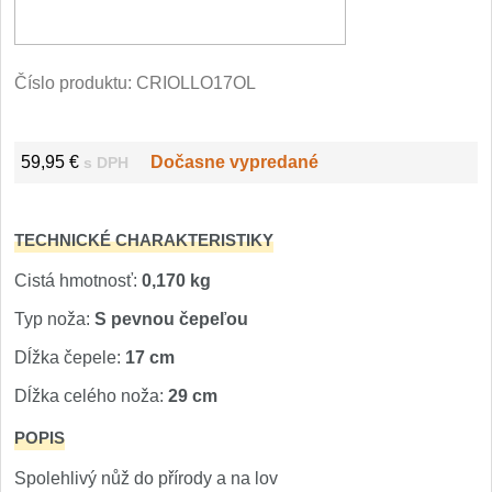
Filetovací nože
7
Číslo produktu:
CRIOLLO17OL
Nože na chleba
27
Vykosťovací nože
41
59,95 €
Dočasne vypredané
s DPH
Steakové nože
2
TECHNICKÉ CHARAKTERISTIKY
Plátkovací nože
27
Cistá hmotnosť:
0,170 kg
Porcovací nože
Typ noža:
S pevnou čepeľou
2
Dĺžka čepele:
17 cm
Sekáčky a speciální nože
15
Dĺžka celého noža:
29 cm
POPIS
Japonské nože
57
Spolehlivý nůž do přírody a na lov