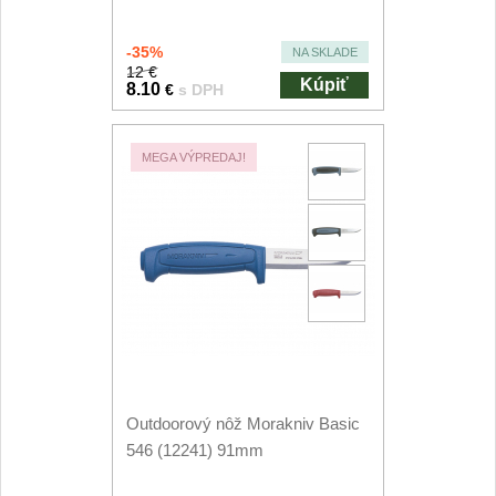
1
Ostřiče nožů V-Sharp
-35%
NA SKLADE
12 €
Kúpiť
8.10
€
s DPH
Brúsky na nože
9
Brúsne kamene
MEGA VÝPREDAJ!
1
Doplnky a diely
3
Dopredaj
11
Outdoorový nôž Morakniv Basic
546 (12241) 91mm