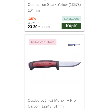
Nože Seburo SUBAJA
92
Companion Spark Yellow (13573)
104mm
Nože Seburo HOKORI
37
-35%
NA SKLADE
Nože Seburo HOGANI
35 €
20
Kúpiť
23.30
€
s DPH
Nože Seburo WEST
21
MEGA VÝPREDAJ!
Nože Tojiro
Nože Tojiro Shippu
2
Nože Tojiro Zen
1
Nože Samura
Nože Samura MO-V
4
Outdoorový nôž Morakniv Pro
Carbon (12243) 91mm
Nože Samura Bamboo