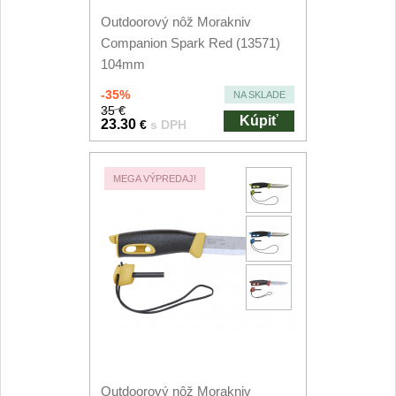
Špeciálne nože
Outdoorový nôž Morakniv
Companion Spark Red (13571)
Vrhacie
12
104mm
Záchranárske
-35%
4
NA SKLADE
35 €
Kúpiť
23.30
€
s DPH
Ostrenie nožov
Ostřiče nožů
MEGA VÝPREDAJ!
8
Brusné kameny
3
Doplňky a díly
4
Nože SEBURO
Nože Seburo SARADA
93
Outdoorový nôž Morakniv