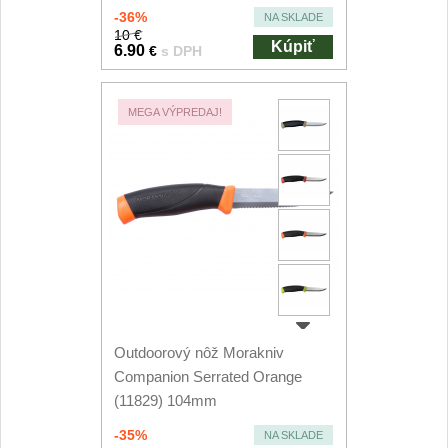
-36%
NA SKLADE
10 €
Kúpiť
6.90
€
s DPH
MEGA VÝPREDAJ!
Outdoorový nôž Morakniv
Companion Serrated Orange
(11829) 104mm
-35%
NA SKLADE