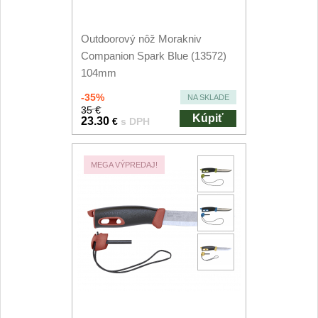
Príslušenstvo
2
Zavírací nože
Outdoorový nôž Morakniv
Companion Spark Blue (13572)
Vreckové
104mm
6
-35%
NA SKLADE
Taktické
35 €
3
Kúpiť
23.30
€
s DPH
Turistické
7
MEGA VÝPREDAJ!
Speciální
4
Nože s pevnou čepeľou
Taktické
8
Outdoorové
10