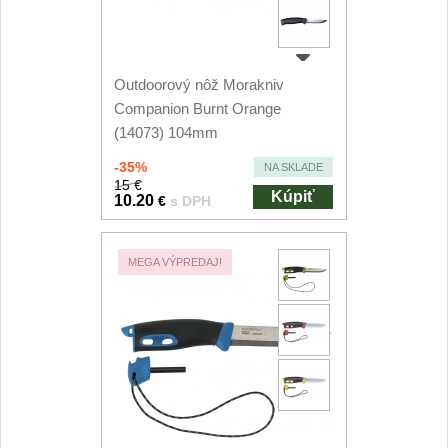
Filetovací nože
7
Outdoorový nôž Morakniv
Nože na chleba
27
Companion Burnt Orange
(14073) 104mm
Vykosťovací nože
41
-35%
NA SKLADE
Steakové nože
15 €
2
Kúpiť
10.20
€
s DPH
Plátkovací nože
27
MEGA VÝPREDAJ!
Porcovací nože
2
Sekáčky a speciální nože
15
Japonské nože
57