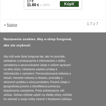
17 €
Kúpiť
11.60
€
s DPH
1-7 z 7
Nahor
Nastavenie cookies. Aby e-shop fungoval,
ako ste zvyknutí.
Platba a dodávka
Obchodní podmínky
Aby náš web ďalej fungoval tak, ako ho poznáte,
ukladáme a pristupujeme k informáciám z vášho
Zasady zpracovani osobnich udaju
zariadenia a spracovávame údaje o vašom správaní
na tieto účely: Ukladanie a/alebo prístup k
Reklamační řád
informáciám v zariadení, Personalizovaná reklama a
obsah, meranie reklamy a obsahu, poznatky o
okruhoch publika a vývoj produktov, Presné údaje o
Nastavenie súborov cookies
geografickej polohe a identifikácia pomocou
dopytovania zariadenia. Preto potrebujeme váš
súhlas. Súhlas môžete udeliť na všetky účely, môžete
ho odvolať a svoje voľby zmeniť v Nastavení súhlasu.