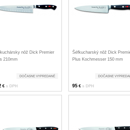
kuchársky nôž Dick Premier
Šéfkucharský nôž Dick Premi
us 210mm
Plus Kochmesser 150 mm
DOČASNE VYPREDANÉ
DOČASNE VYPREDA
2
95
€
s DPH
€
s DPH