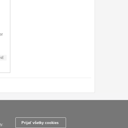
er
NÉ
ky
Zasady zpracovani osobnich udaju
Reklamační řád
Nastavenie súborov cookies
Prijať všetky cookies
y: