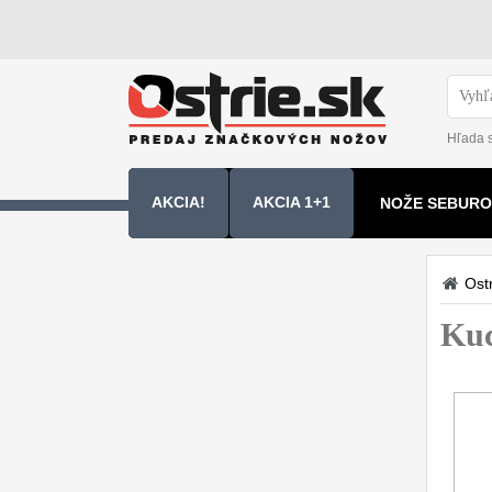
Hľada 
AKCIA!
AKCIA 1+1
NOŽE SEBURO
NOŽE SAMURA
Ostr
Kuchyňské nôže
Kuc
Sady nožov
9
Kuchařské nože
30
Univerzálny nože
50