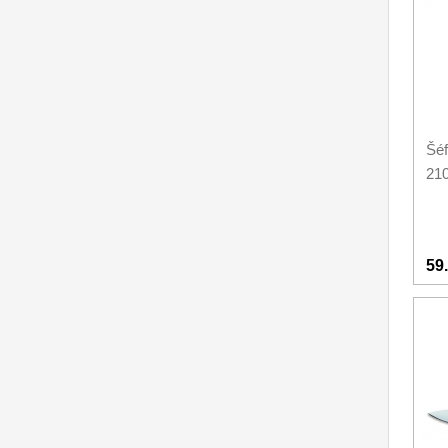
Príslušenstvo
2
Zavírací nože
Nože s pevnou čepeľou
Šéf
Špeciálne nože
21
Ostrenie nožov
Nože SEBURO
59
Nože Tojiro
Nože Samura
Ostřiče nožů V-Sharp
Dopredaj
11