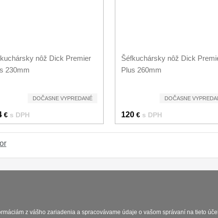
kuchársky nôž Dick Premier
Šéfkuchársky nôž Dick Premi
us 230mm
Plus 260mm
DOČASNE VYPREDANÉ
DOČASNE VYPREDA
4
120
€
s DPH
€
s DPH
or
Platba a dodávka
Obchodní podmín
formáciám z vášho zariadenia a spracovávame údaje o vašom správaní na tieto účel