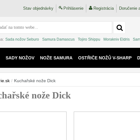
Stav objednávky
Prihlásenie
Registrácia
Doručenie a
sa:
Sada nožov Seburo
Samura Damascus
Tojiro Shippu
Morakniv Eldris
Sam
SADY NOŽOV
NOŽE SAMURA
OSTŘIČE NOŽŮ V-SHARP
 KAIJU
ie.sk
/
Kuchařské nože Dick
hařské nože Dick