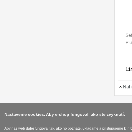
Šéf
Pl
11
Nah
Nastavenie cookies. Aby e-shop fungoval, ako ste zvyknutí.
Aby náš web ďalej fungoval tak, ako ho poznáte, ukladáme a pristupujeme k in