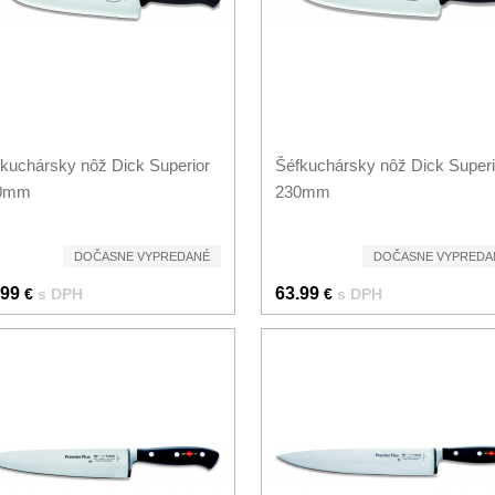
kuchársky nôž Dick Superior
Šéfkuchársky nôž Dick Superi
0mm
230mm
DOČASNE VYPREDANÉ
DOČASNE VYPREDA
.99
63.99
€
s DPH
€
s DPH