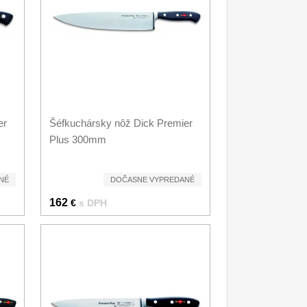
er
Šéfkuchársky nôž Dick Premier
Plus 300mm
NÉ
DOČASNE VYPREDANÉ
162
€
s DPH