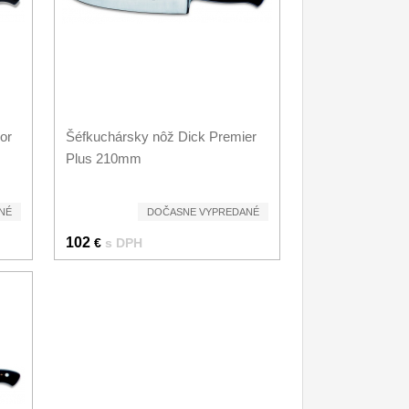
or
Šéfkuchársky nôž Dick Premier
Plus 210mm
NÉ
DOČASNE VYPREDANÉ
102
€
s DPH