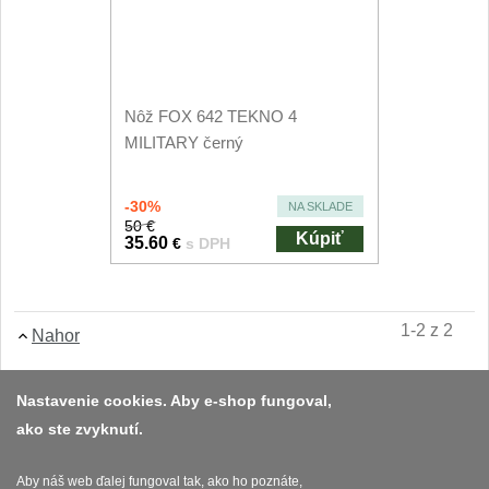
Príslušenstvo
2
Zavírací nože
Vreckové
Nôž FOX 642 TEKNO 4
6
MILITARY černý
Taktické
3
-30%
NA SKLADE
Turistické
50 €
7
Kúpiť
35.60
€
s DPH
Speciální
4
Nože s pevnou čepeľou
1-2 z 2
Nahor
Taktické
8
Nastavenie cookies. Aby e-shop fungoval,
ako ste zvyknutí.
Outdoorové
Platba a dodávka
9
Obchodní podmínky
Aby náš web ďalej fungoval tak, ako ho poznáte,