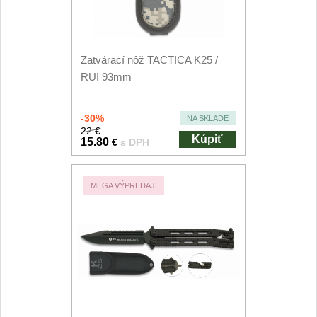
Príslušenstvo
2
Zavírací nože
Zatvárací nôž TACTICA K25 /
Vreckové
RUI 93mm
6
Taktické
3
-30%
NA SKLADE
22 €
Kúpiť
Turistické
15.80
€
s DPH
7
Speciální
4
MEGA VÝPREDAJ!
Nože s pevnou čepeľou
Taktické
8
Outdoorové
10