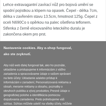
1
Lehce extravagantní zavírací nůž pro bojová umění se
spodní pojistkou a klipem na opasek. Čepel - délka 7cm,
Ostřiče nožů V-Sharp
délka v zavřeném stavu 13.5cm, hmotnost 125g. Čepel z
Brúsky na nože
oceli N690Co s opěrkou na palec ošetřena teflonem.
12
Střenka z černě eloxovaného leteckého duralu je
Brúsne kamene
zakončena okem pro prst.
1
Doplnky a diely
5
Nastavenie cookies. Aby e-shop fungoval,
ako ste zvyknutí.
Platba a dodávka
Dopredaj
11
Obchodní podmínky
Aby náš web ďalej fungoval tak, ako ho poznáte,
ukladáme a pristupujeme k informáciám z vášho
Zasady zpracovani osobnich udaju
zariadenia a spracovávame údaje o vašom správaní
na tieto účely: Ukladanie a/alebo prístup k
Reklamační řád
informáciám v zariadení, Personalizovaná reklama a
obsah, meranie reklamy a obsahu, poznatky o
okruhoch publika a vývoj produktov, Presné údaje o
Nastavenie súborov cookies
geografickej polohe a identifikácia pomocou
dopytovania zariadenia. Preto potrebujeme váš
súhlas. Súhlas môžete udeliť na všetky účely, môžete