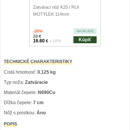
Nože Seburo SUBAJA
92
Zatvárací nôž K25 / RUI
Nože Seburo HOKORI
MOTÝLEK 114mm
37
Nože Seburo HOGANI
20
-30%
NA SKLADE
23 €
Kúpiť
16.60
€
s DPH
Nože Seburo WEST
21
Nože Tojiro
TECHNICKÉ CHARAKTERISTIKY
Nože Tojiro Shippu
Cistá hmotnosť:
0,125 kg
2
Typ noža:
Zatváracie
Nože Tojiro Zen
1
Materiál čepele:
N690Co
Nože Samura
Dĺžka čepele:
7 cm
Nôž s poistkou:
Áno
Nože Samura MO-V
4
POPIS
Nože Samura Bamboo