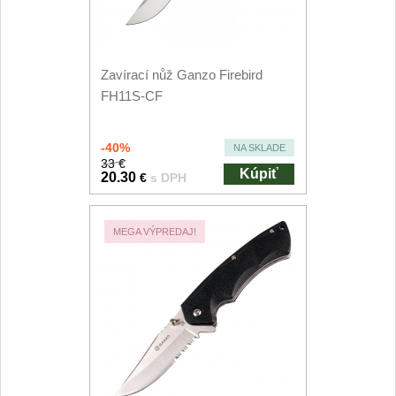
Príslušenstvo
2
Zavírací nože
Zavírací nůž Ganzo Firebird
Vreckové
FH11S-CF
6
Taktické
3
-40%
NA SKLADE
33 €
Kúpiť
Turistické
20.30
€
s DPH
7
Speciální
4
MEGA VÝPREDAJ!
Nože s pevnou čepeľou
Taktické
8
Outdoorové
9