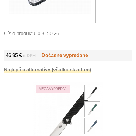
Filetovací nože
7
Nože na chleba
27
Číslo produktu:
0.8150.26
Vykosťovací nože
41
46,95 €
Dočasne vypredané
s DPH
Steakové nože
2
Najlepšie alternatívy (všetko skladom)
Plátkovací nože
27
Porcovací nože
2
MEGA VÝPREDAJ!
Sekáčky a speciální nože
15
Japonské nože
57