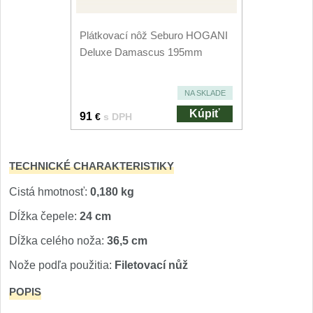
Nože Seburo SUBAJA
92
Nože Seburo HOKORI
Plátkovací nôž Seburo HOGANI
37
Deluxe Damascus 195mm
Nože Seburo HOGANI
20
NA SKLADE
Nože Seburo WEST
21
Kúpiť
91
€
s DPH
Nože Tojiro
TECHNICKÉ CHARAKTERISTIKY
Nože Tojiro Shippu
2
Cistá hmotnosť:
0,180 kg
Nože Tojiro Zen
1
Dĺžka čepele:
24 cm
Dĺžka celého noža:
36,5 cm
Nože Samura
Nože podľa použitia:
Filetovací nůž
Nože Samura MO-V
4
POPIS
Nože Samura Bamboo