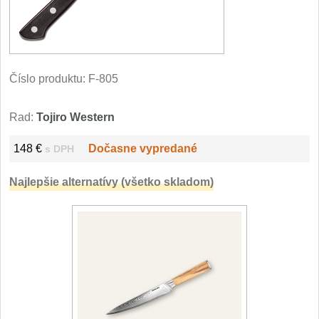
Filetovací nože
7
Nože na chleba
27
Číslo produktu:
F-805
Vykosťovací nože
41
Rad:
Tojiro Western
Steakové nože
2
148 €
Dočasne vypredané
s DPH
Plátkovací nože
27
Najlepšie alternatívy (všetko skladom)
Porcovací nože
2
Sekáčky a speciální nože
15
Japonské nože
57