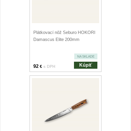
Príslušenstvo
2
Zavírací nože
Vreckové
6
Plátkovací nôž Seburo HOKORI
Damascus Elite 200mm
Taktické
3
NA SKLADE
Turistické
7
Kúpiť
92
€
s DPH
Speciální
4
Nože s pevnou čepeľou
Taktické
8
Outdoorové
10