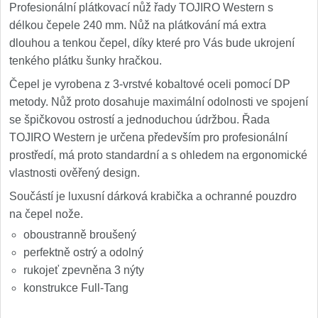
1
Profesionální plátkovací nůž řady TOJIRO Western s
délkou čepele 240 mm. Nůž na plátkování má extra
Ostřiče nožů V-Sharp
dlouhou a tenkou čepel, díky které pro Vás bude ukrojení
tenkého plátku šunky hračkou.
Brúsky na nože
12
Čepel je vyrobena z 3-vrstvé kobaltové oceli pomocí DP
Brúsne kamene
metody. Nůž proto dosahuje maximální odolnosti ve spojení
1
se špičkovou ostrostí a jednoduchou údržbou. Řada
Doplnky a diely
TOJIRO Western je určena především pro profesionální
5
prostředí, má proto standardní a s ohledem na ergonomické
vlastnosti ověřený design.
Dopredaj
11
Součástí je luxusní dárková krabička a ochranné pouzdro
na čepel nože.
oboustranně broušený
perfektně ostrý a odolný
rukojeť zpevněna 3 nýty
konstrukce Full-Tang