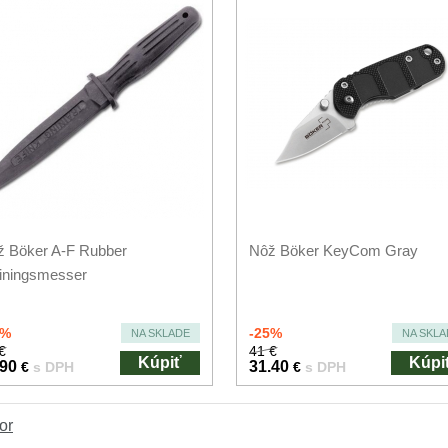
ž Böker A-F Rubber
Nôž Böker KeyCom Gray
iningsmesser
0%
-25%
NA SKLADE
NA SKLA
€
41 €
Kúpiť
Kúpi
.90
31.40
€
s DPH
€
s DPH
or