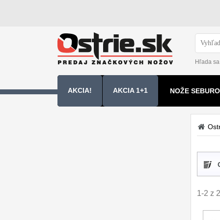
Hľada sa
AKCIA!
AKCIA 1+1
NOŽE SEBURO
NOŽE SAMURA
Ostr
Kuchyňské nôže
Sady nožov
9
Kuchařské nože
30
1-2 z 
Univerzálny nože
50