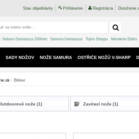
Stav objednávky
Prihlásenie
Registrácia
Doručenie a
:
Seburo Damascus 200mm
Samura Damascus
Tojiro Shippu
Morakniv Eldris
SADY NOŽOV
NOŽE SAMURA
OSTŘIČE NOŽŮ V-SHARP
 KAIJU
ie.sk
/
Böker
Outdoorové nože (1)
Zavírací nože (1)
2