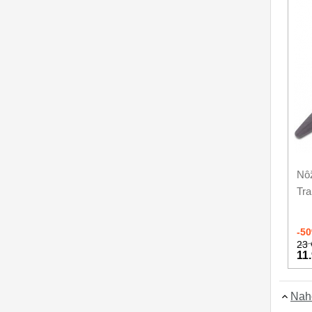
Nože na ovoce a zeleninu
43
Santoku nože
46
Nože NAKIRI
17
Filetovací nože
7
Nože na chleba
27
Vykosťovací nože
41
Nô
Steakové nože
Tra
2
Plátkovací nože
27
-5
23 
Porcovací nože
2
11
Sekáčky a speciální nože
15
Nah
Japonské nože
57