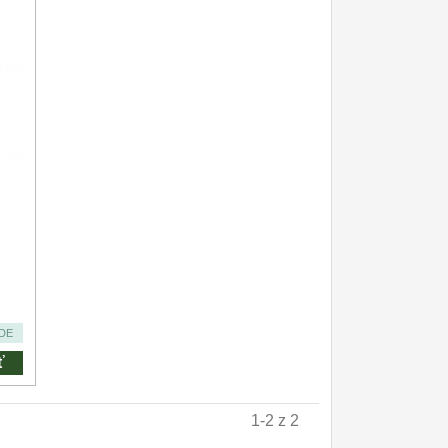
DE
ť
1-2 z 2